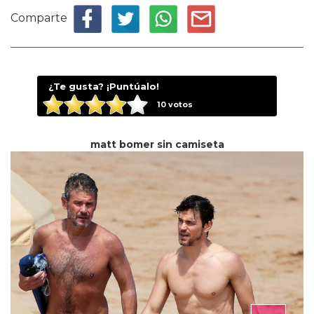
Comparte
¿Te gusta? ¡Puntúalo!
10
votos
matt bomer sin camiseta