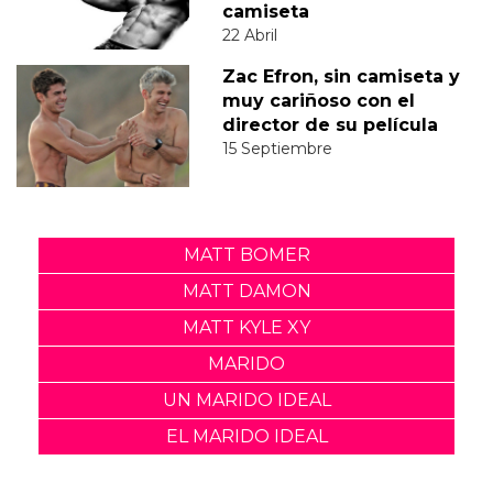
camiseta
22 Abril
Zac Efron, sin camiseta y
muy cariñoso con el
director de su película
15 Septiembre
MATT BOMER
MATT DAMON
MATT KYLE XY
MARIDO
UN MARIDO IDEAL
EL MARIDO IDEAL