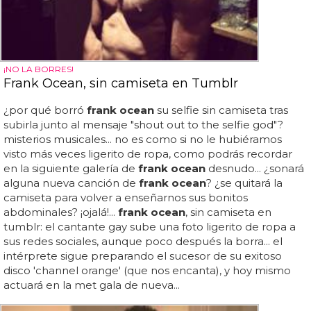
¡NO LA BORRES!
Frank Ocean, sin camiseta en Tumblr
¿por qué borró
frank ocean
su selfie sin camiseta tras
subirla junto al mensaje "shout out to the selfie god"?
misterios musicales... no es como si no le hubiéramos
visto más veces ligerito de ropa, como podrás recordar
en la siguiente galería de
frank ocean
desnudo... ¿sonará
alguna nueva canción de
frank ocean
? ¿se quitará la
camiseta para volver a enseñarnos sus bonitos
abdominales? ¡ojalá!...
frank ocean
, sin camiseta en
tumblr: el cantante gay sube una foto ligerito de ropa a
sus redes sociales, aunque poco después la borra... el
intérprete sigue preparando el sucesor de su exitoso
disco 'channel orange' (que nos encanta), y hoy mismo
actuará en la met gala de nueva...