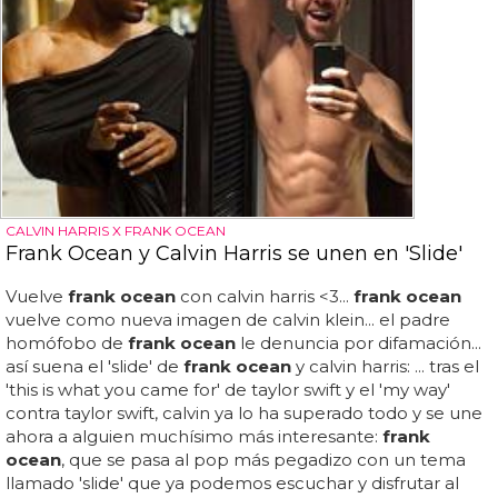
CALVIN HARRIS X FRANK OCEAN
Frank Ocean y Calvin Harris se unen en 'Slide'
Vuelve
frank ocean
con calvin harris <3...
frank ocean
vuelve como nueva imagen de calvin klein... el padre
homófobo de
frank ocean
le denuncia por difamación...
así suena el 'slide' de
frank ocean
y calvin harris: ... tras el
'this is what you came for' de taylor swift y el 'my way'
contra taylor swift, calvin ya lo ha superado todo y se une
ahora a alguien muchísimo más interesante:
frank
ocean
, que se pasa al pop más pegadizo con un tema
llamado 'slide' que ya podemos escuchar y disfrutar al