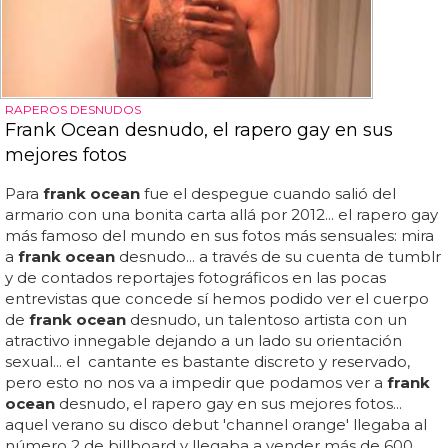
RAPEROS DESNUDOS
Frank Ocean desnudo, el rapero gay en sus
mejores fotos
Para
frank ocean
fue el despegue cuando salió del
armario con una bonita carta allá por 2012... el rapero gay
más famoso del mundo en sus fotos más sensuales: mira
a
frank ocean
desnudo... a través de su cuenta de tumblr
y de contados reportajes fotográficos en las pocas
entrevistas que concede sí hemos podido ver el cuerpo
de
frank ocean
desnudo, un talentoso artista con un
atractivo innegable dejando a un lado su orientación
sexual... el cantante es bastante discreto y reservado,
pero esto no nos va a impedir que podamos ver a
frank
ocean
desnudo, el rapero gay en sus mejores fotos...
aquel verano su disco debut 'channel orange' llegaba al
número 2 de billboard y llegaba a vender más de 600...