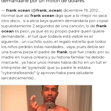
demandarle por un millón de dólares
—
frank ocean
(@
frank
_
ocean
) diciembre 19, 2012...
normal que así
frank ocean
diga que a lo mejor no saca
otro disco... si a alicia keys quieren demandarla por copiar
supuestamente 2 segundos de una canción, lo de
frank
ocean
es peor, ya que es su propio padre quien quiere
demandarle... el tuit que todavía está visible es el
siguiente... un cuchillo suizo, el regalo estrella que todos
los niños pedirán estas navidades... vaya, pues debía ser
una buena pieza el padre de
frank
, que fue criado por su
madre en nueva orleans y su historia familiar ha debido
marcarle... ya hace unos meses había dicho en un tuit el
intérprete de 'pyramids' que su padre le estaba
"cyberstalkeando" (y aprovechaba para saludarle
sarcásticamente)...