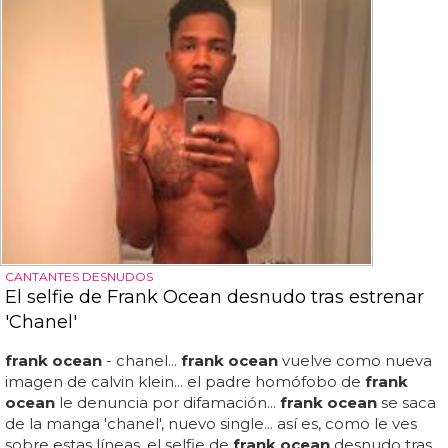
CANTANTES DESNUDOS
El selfie de Frank Ocean desnudo tras estrenar
'Chanel'
frank ocean
- chanel...
frank ocean
vuelve como nueva
imagen de calvin klein... el padre homófobo de
frank
ocean
le denuncia por difamación...
frank ocean
se saca
de la manga 'chanel', nuevo single... así es, como le ves
sobre estas líneas, el selfie de
frank ocean
desnudo tras