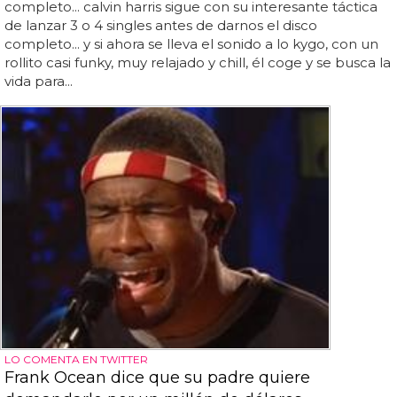
completo... calvin harris sigue con su interesante táctica
de lanzar 3 o 4 singles antes de darnos el disco
completo... y si ahora se lleva el sonido a lo kygo, con un
rollito casi funky, muy relajado y chill, él coge y se busca la
vida para...
LO COMENTA EN TWITTER
Frank Ocean dice que su padre quiere