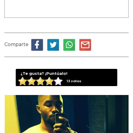
Comparte
¿Te gusta? ¡Puntúalo!
13
votos