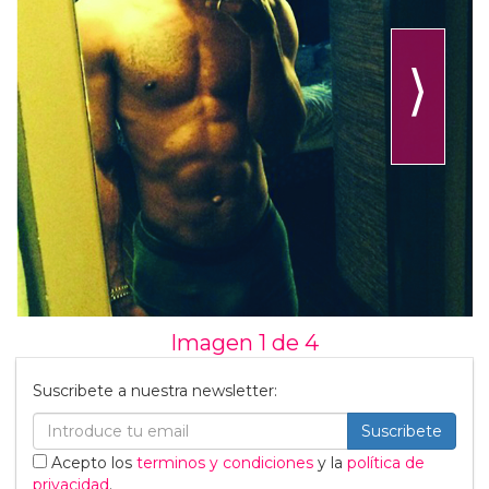
⟩
Imagen 1 de
4
Suscribete a nuestra newsletter:
Suscribete
Acepto los
terminos y condiciones
y la
política de
privacidad
.