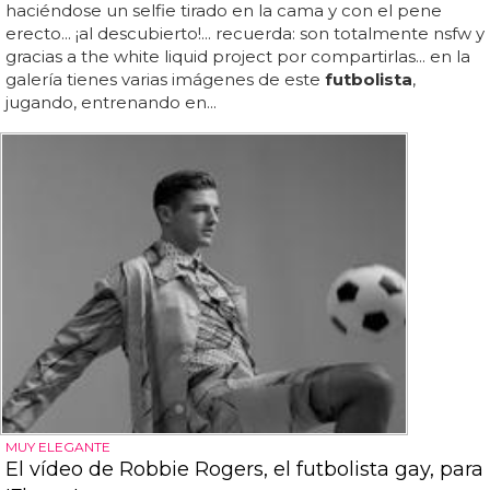
haciéndose un selfie tirado en la cama y con el pene
erecto... ¡al descubierto!... recuerda: son totalmente nsfw y
gracias a the white liquid project por compartirlas... en la
galería tienes varias imágenes de este
futbolista
,
jugando, entrenando en...
MUY ELEGANTE
El vídeo de Robbie Rogers, el futbolista gay, para