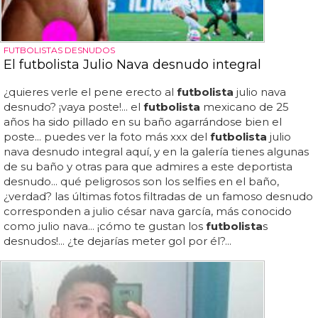
FUTBOLISTAS DESNUDOS
El futbolista Julio Nava desnudo integral
¿quieres verle el pene erecto al
futbolista
julio nava
desnudo? ¡vaya poste!... el
futbolista
mexicano de 25
años ha sido pillado en su baño agarrándose bien el
poste... puedes ver la foto más xxx del
futbolista
julio
nava desnudo integral aquí, y en la galería tienes algunas
de su baño y otras para que admires a este deportista
desnudo... qué peligrosos son los selfies en el baño,
¿verdad? las últimas fotos filtradas de un famoso desnudo
corresponden a julio césar nava garcía, más conocido
como julio nava... ¡cómo te gustan los
futbolista
s
desnudos!... ¿te dejarías meter gol por él?...