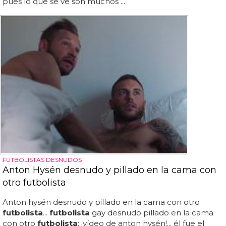
pues lo que se ve son muchos ...
FUTBOLISTAS DESNUDOS
Anton Hysén desnudo y pillado en la cama con
otro futbolista
Anton hysén desnudo y pillado en la cama con otro
futbolista
...
futbolista
gay desnudo pillado en la cama
con otro
futbolista
: ¡vídeo de anton hysén!... él fue el