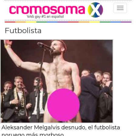
Toggle
navigat
Futbolista
Aleksander Melgalvis desnudo, el futbolista
noruego más morboso