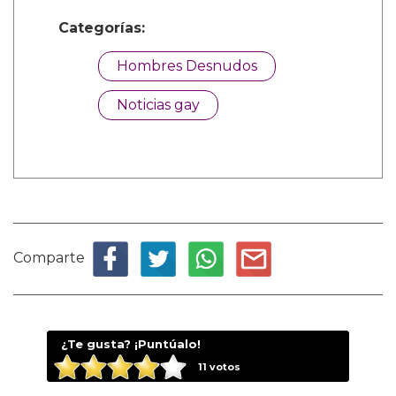
Categorías:
Hombres Desnudos
Noticias gay
Comparte
¿Te gusta? ¡Puntúalo!
11
votos