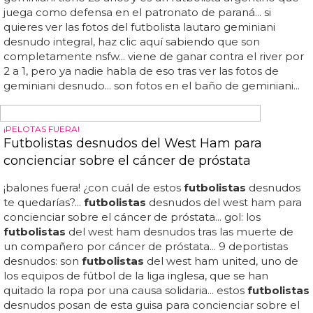
FUTBOLISTAS DESNUDOS
El equipo de fútbol de Darlington, totalmente
desnudo para una revista
futbolistas
desnudos: un equipo entero se desnuda
¿adivinas para qué?... hay que ver lo que nos gustan unos
cuantos
futbolistas
desnudos... con una inteligente e
interesante campaña, los
futbolistas
se han tomado una
foto desnudos y otra vestidos con su nueva equipación...
¿y por qué lo hacen? simple y llanamente para
promocionar la marca que les viste... pero les
agradecemos el gesto, les damos un poco de promoción
y a ver si así consiguen financiación, que ya se sabe que
los equipos menores de fútbol no lo tienen muy bien que
digamos... ya podrían hacer eso en el barça o el real
madrid... se nota que los chavales son británicos, ya que la