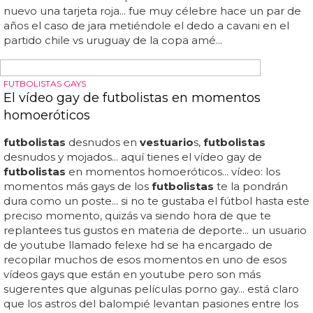
culo a otros futbolistas
Proponen que los
futbolistas
gays salgan del armario en
grupo... pero no es el primer caso de
futbolistas
y
tocamientos anales... la moda de los
futbolistas
metiendo dedos en el culo a otros
futbolistas
es una
realidad y tenemos numerosos ejemplos de ello... un
periodista deportivo dice que "los
futbolistas
deben
seguir en el armario"... ¿qué pasa con los
futbolistas
metiéndose dedos por el culo? una moda muy
placentera para algunos... ¿son los preliminares del sexo
gay entre
futbolistas
en los
vestuario
s con el que
muchos sueñan? todo podría ser... el resultado fue de
nuevo una tarjeta roja... fue muy célebre hace un par de
años el caso de jara metiéndole el dedo a cavani en el
partido chile vs uruguay de la copa amé...