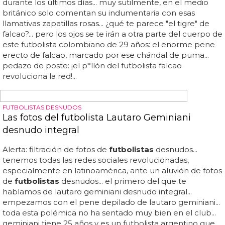
¡vaya orgías de
futbolistas
desnudos se montarán en
esos
vestuario
s!... echan a
futbolistas
de un equipo por
el vídeo de uno masturbando a otros dos... si se hubiera
filtrado un vídeo de
futbolistas
teniendo una orgía con 3
mujeres, por ejemplo, ¿crees que los habrían puesto de
patitas en la calle? gilmar rosso, presidente del club,
asegura que los
futbolistas
despedidos violaron la
norma que prohíbe grabar vídeos o tomar fotos en los
vestuario
s y dice que "en el club no tenemos prejuicios
con nadie"... lo triste es que todos han sido despedidos
por este escándalo y ya son muchos los que acusan a los
dirigentes del equipo de homofobia... ¡todos despedidos!...
el jugador de rugby brennan bastyovanszky desnudo...