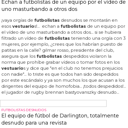
¿son los
futbolistas
maicon y elías una pareja gay?... el
tema de los
futbolistas
gay siempre da mucho juego...
pero mejor aún es toda una señora relación gay entre
dos
futbolistas
brasileños y pertenecientes a una de las
mejores selecciones de fútbol de la historia... y es que,
ateniéndonos a los rumores despertados por algunos
diarios brasileños, los
futbolistas
maicon y elías tendrían
una relación homosexual e incluso habrían decidido
abandonar el equipo nacional de su país por lo mismo, el
primero de forma inmediata mientras que el segundo lo
haría una vez terminase la fase de clasificación actual
para la copa de américa... si bien este redactor no puede
dejar pasar el...