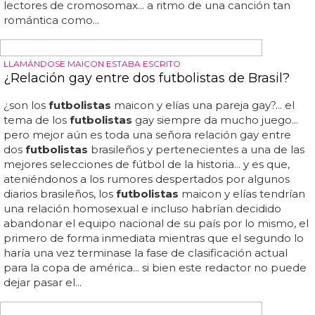
FUTBOLISTAS GAYS
El vídeo gay de futbolistas en momentos
homoeróticos
futbolistas
desnudos en
vestuario
s,
futbolistas
desnudos y mojados... aquí tienes el vídeo gay de
futbolistas
en momentos homoeróticos... vídeo: los
momentos más gays de los
futbolistas
te la pondrán
dura como un poste... si no te gustaba el fútbol hasta este
preciso momento, quizás va siendo hora de que te
replantees tus gustos en materia de deporte... un usuario
de youtube llamado felexe hd se ha encargado de
recopilar muchos de esos momentos en uno de esos