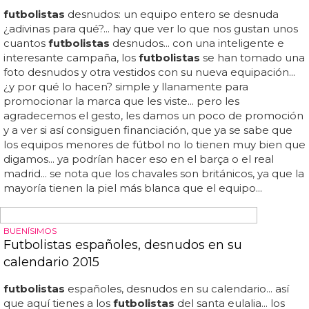
ORGÍA BISEXUAL Y RACISTA
La orgía gay de varios jugadores de fútbol en
Reino Unido
Ya estamos acostumbradísimos a ver pilladas de
futbolistas
... estos tres
futbolistas
se han montado una
orgía juntos y les han pillado en vídeo... te dejamos con
una versión apta para youtube pero que deja bastante
claro lo bien que se lo pasaron estos
futbolistas
racistas...
por supuesto, el vídeo ya corre por internet y los
futbolistas
no pueden estar más avergonzados, sobre
todo si tenemos en cuenta que james pearson es hijo del
dueño del club... eso es lo que ha pasado con james
pearson, tom hopper y adam smith,
futbolistas
del
leicester city, que fueron tan inteligentes de tener una