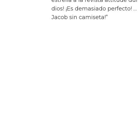
Jacob Elordi inicia un rom
Swift Horses
Y para complicar aún más la sit
Muriel, Julius tiene una apasi
quien conoce en un casino de 
Como se insinúa en el primer trá
algunas escenas de sexo bastan
combinaciones de personajes – 
“¡Créeme, estar desnudo alreded
estrella a la revista attitude d
dios! ¡Es demasiado perfecto! …
Jacob sin camiseta!”