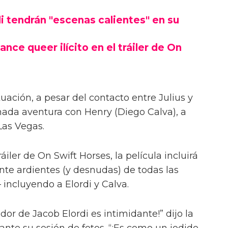
las escenas desnudas con el actor de
 Jacob Elordi para On Swift Horses,
ntes'.
Pufahl, On Swift Horses sigue a la pareja
s) y Lee (Will Poulter) – con Muriel
Lee, Julius (Jacob Elordi).
i tendrán "escenas calientes" en su