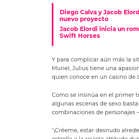
Diego Calva ha hablado sobre 
Euphoria y su novio en pantalla
describiéndolas como 'intimida
Basada en el libro de Shannon 
casada Muriel (Daisy Edgar-Jone
anhelando al hermano menor de 
Diego Calva y Jacob Elord
nuevo proyecto