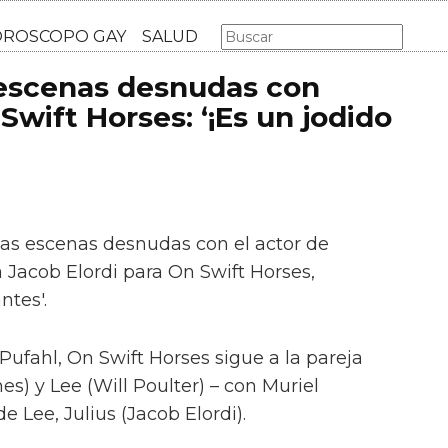
AS GAY
LGBT
MÚSICA
CINE Y TV
HOROSCOPO GA
 escenas desnudas con
Swift Horses: ‘¡Es un jodido