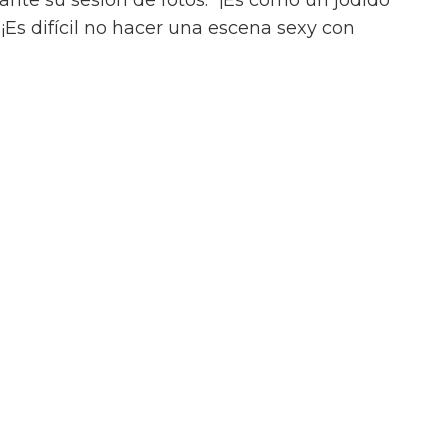
ance queer ilícito en el tráiler de On
uación, a pesar del contacto entre Julius y
onada aventura con Henry (Diego Calva), a
Las Vegas.
iler de On Swift Horses, la película incluirá
te ardientes (y desnudas) de todas las
incluyendo a Elordi y Calva.
or de Jacob Elordi es intimidante!” dijo la
urante su sesión de fotos. “¡Es como un jodido
 ¡Es difícil no hacer una escena sexy con