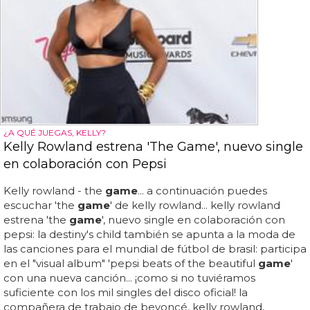
¿A QUÉ JUEGAS, KELLY?
Kelly Rowland estrena 'The Game', nuevo single
en colaboración con Pepsi
Kelly rowland - the
game
... a continuación puedes
escuchar 'the
game
' de kelly rowland... kelly rowland
estrena 'the
game
', nuevo single en colaboración con
pepsi: la destiny's child también se apunta a la moda de
las canciones para el mundial de fútbol de brasil: participa
en el "visual album" 'pepsi beats of the beautiful
game
'
con una nueva canción... ¡como si no tuviéramos
suficiente con los mil singles del disco oficial! la
compañera de trabajo de beyoncé, kelly rowland,