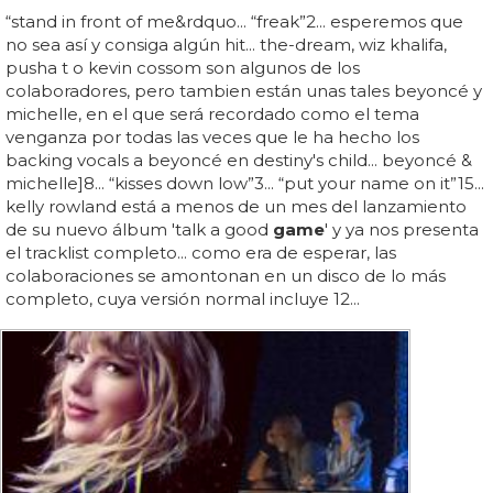
“stand in front of me&rdquo... “freak”2... esperemos que
no sea así y consiga algún hit... the-dream, wiz khalifa,
pusha t o kevin cossom son algunos de los
colaboradores, pero tambien están unas tales beyoncé y
michelle, en el que será recordado como el tema
venganza por todas las veces que le ha hecho los
backing vocals a beyoncé en destiny's child... beyoncé &
michelle]8... “kisses down low”3... “put your name on it”15...
kelly rowland está a menos de un mes del lanzamiento
de su nuevo álbum 'talk a good
game
' y ya nos presenta
el tracklist completo... como era de esperar, las
colaboraciones se amontonan en un disco de lo más
completo, cuya versión normal incluye 12...