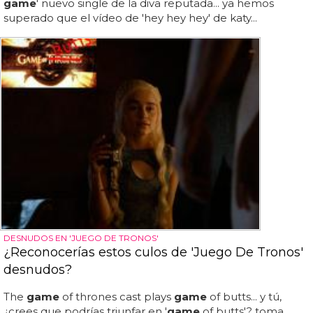
game
' nuevo single de la diva reputada... ya hemos
superado que el vídeo de 'hey hey hey' de katy...
DESNUDOS EN 'JUEGO DE TRONOS'
¿Reconocerías estos culos de 'Juego De Tronos'
desnudos?
The
game
of thrones cast plays
game
of butts... y tú,
¿crees que podrías triunfar en '
game
of butts'? toma