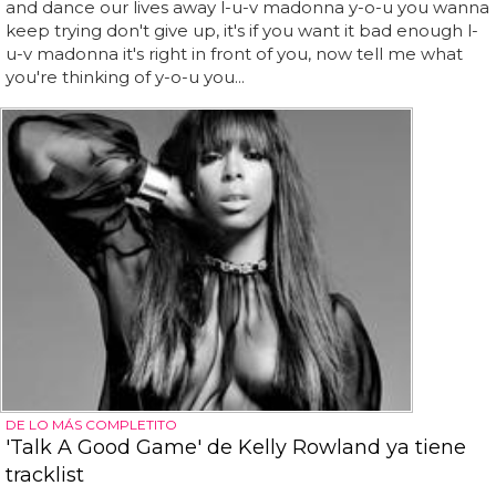
and dance our lives away l-u-v madonna y-o-u you wanna
keep trying don't give up, it's if you want it bad enough l-
u-v madonna it's right in front of you, now tell me what
you're thinking of y-o-u you...
DE LO MÁS COMPLETITO
'Talk A Good Game' de Kelly Rowland ya tiene
tracklist