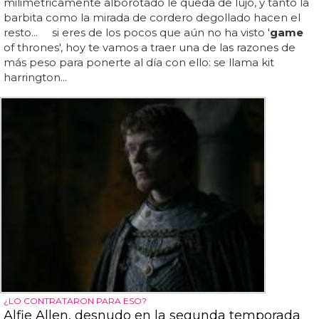
milimétricamente alborotado le queda de lujo, y tanto la
barbita como la mirada de cordero degollado hacen el
resto... si eres de los pocos que aún no ha visto '
game
of thrones', hoy te vamos a traer una de las razones de
más peso para ponerte al día con ello: se llama kit
harrington...
¿LO CONTRATARON PARA ESO?
Alfie Allen, desnudo en la segunda temporada