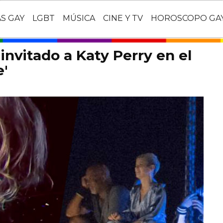
AS GAY
LGBT
MÚSICA
CINE Y TV
HOROSCOPO GA
 invitado a Katy Perry en el
e'