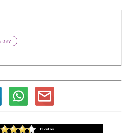
s gay
11
votos