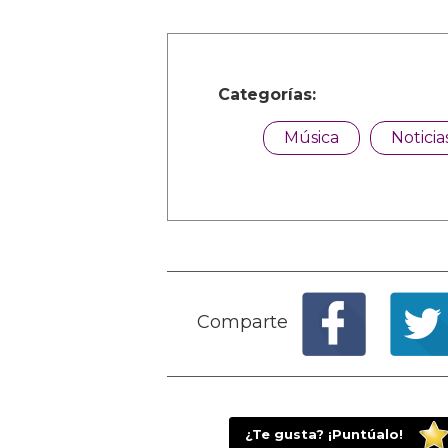
Categorías:
Música
Noticia
Comparte
¿Te gusta? ¡Puntúalo!