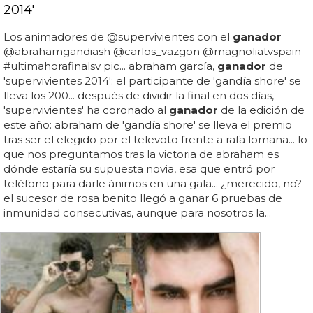
2014'
Los animadores de @supervivientes con el
ganador
@abrahamgandiash @carlos_vazgon @magnoliatvspain
#ultimahorafinalsv pic... abraham garcía,
ganador
de
'supervivientes 2014': el participante de 'gandía shore' se
lleva los 200... después de dividir la final en dos días,
'supervivientes' ha coronado al
ganador
de la edición de
este año: abraham de 'gandía shore' se lleva el premio
tras ser el elegido por el televoto frente a rafa lomana... lo
que nos preguntamos tras la victoria de abraham es
dónde estaría su supuesta novia, esa que entró por
teléfono para darle ánimos en una gala... ¿merecido, no?
el sucesor de rosa benito llegó a ganar 6 pruebas de
inmunidad consecutivas, aunque para nosotros la...