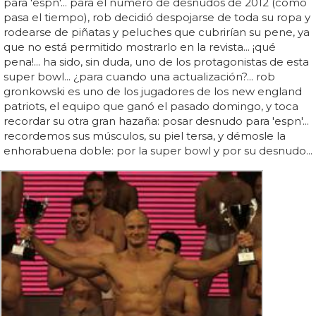
para 'espn'... para el número de desnudos de 2012 (cómo
pasa el tiempo), rob decidió despojarse de toda su ropa y
rodearse de piñatas y peluches que cubrirían su pene, ya
que no está permitido mostrarlo en la revista... ¡qué
pena!... ha sido, sin duda, uno de los protagonistas de esta
super bowl... ¿para cuando una actualización?... rob
gronkowski es uno de los jugadores de los new england
patriots, el equipo que ganó el pasado domingo, y toca
recordar su otra gran hazaña: posar desnudo para 'espn'...
recordemos sus músculos, su piel tersa, y démosle la
enhorabuena doble: por la super bowl y por su desnudo...