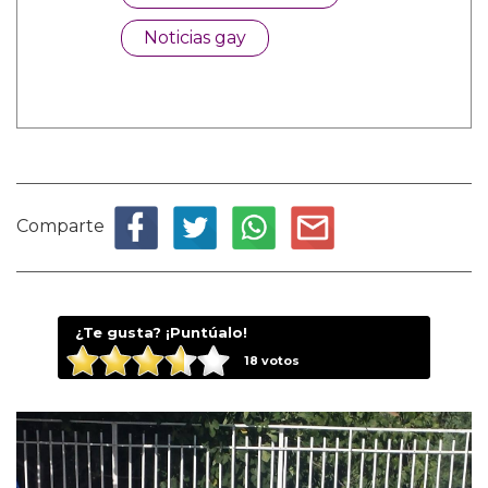
Noticias gay
Comparte
¿Te gusta? ¡Puntúalo!
18
votos