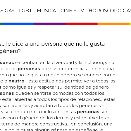
AS GAY
LGBT
MÚSICA
CINE Y TV
HOROSCOPO GA
e le dice a una persona que no le gusta
género?
sonas
se centran en la diversidad y la inclusión, y no
las otras
personas
por sus preferencias... en españa,
ona que no le gusta ningún género se conoce como
te o
neutro
... esta actitud nos permite ver a todas las
s
como iguales y respetar su identidad de género...
sonas
pueden sentirse cómodas con todos los
estar abiertas a todos los tipos de relaciones... estas
s
son abiertas y aceptan a todos los géneros sin
 y se centran en la inclusión... estas
personas
son
as con el género de los demás y están abiertos a
el tema de manera constructiva... en conclusión, una
que no le gusta ningún género en españa se le