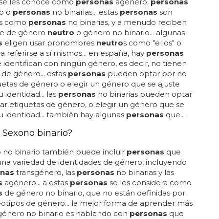
se les conoce como
personas
agénero,
personas
ro o
personas
no binarias... estas
personas
son
as como
personas
no binarias, y a menudo reciben
e de género
neutro
o género no binario... algunas
s
eligen usar pronombres
neutro
s como "ellos" o
ra referirse a sí mismos... en españa, hay
personas
 identifican con ningún género, es decir, no tienen
 de género... estas
personas
pueden optar por no
uetas de género o elegir un género que se ajuste
 identidad... las
personas
no binarias pueden optar
ar etiquetas de género, o elegir un género que se
su identidad... también hay algunas
personas
que...
 Sexono binario?
 no binario también puede incluir
personas
que
na variedad de identidades de género, incluyendo
nas
transgénero, las
personas
no binarias y las
s
agénero... a estas
personas
se les considera como
s
de género no binario, que no están definidas por
eotipos de género... la mejor forma de aprender más
 género no binario es hablando con
personas
que