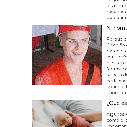
los últim
reconocer
que para
Ni homb
Porque ga
único fin
parece to
ver un ví
ello... e
"aproxim
su acta d
certifica
aparece l
chorrada..
¿Qué es
Algunos 
como el a
importan