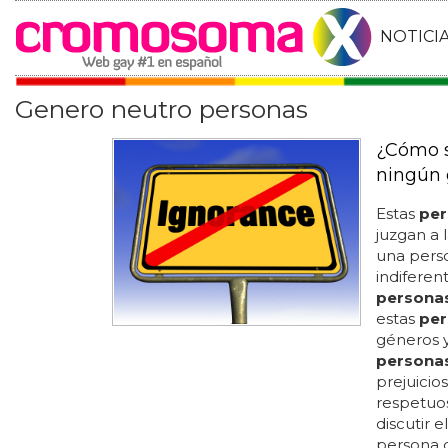
NOTICI
Genero neutro personas
¿Cómo s
ningún 
Estas
per
juzgan a 
una pers
indiferen
persona
estas
per
géneros y 
persona
prejuicios
respetuos
discutir 
persona 