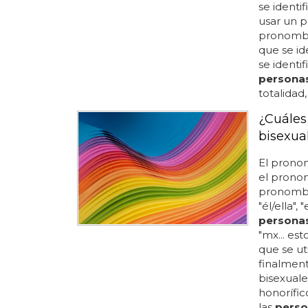
se identif
usar un
pronombre
que se i
se identi
persona
totalidad
¿Cuáles
bisexua
El prono
el prono
pronombr
"él/ella",
persona
"mx... es
que se uti
finalmen
bisexuale
honorífic
las
perso