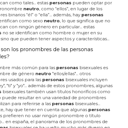
ican como tales... estas
personas
pueden optar por
 pronombre
neutro
, como “ellos”, en lugar de los
s binarios “él” o “ella”... además, hay
personas
dentifican como sexo
neutro
, lo que significa que no
fican con ningún género en particular... estas
s
no se identifican como hombre o mujer en su
, sino que pueden tener aspectos y características...
 son los pronombres de las personas
les?
mbre más común para las
personas
bisexuales es
mbre de género
neutro
"ellos/ellas"... otros
es usados para las
personas
bisexuales incluyen
 "ey", "ti" y "yo"... además de estos pronombres, algunas
s
bisexuales también usan títulos honoríficos como
to puede resultar en una variedad de pronombres
lizan para referirse a las
personas
bisexuales...
te, hay que tener en cuenta que algunas
personas
s prefieren no usar ningún pronombre o título
o... en españa, el panorama de los pronombres de
nas
bisexuales se ha vuelto mucho más diverso en