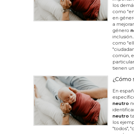
los demás
como "enf
en géne
a mejorar 
género
n
inclusión
como "ellx
"ciudadan
común, es
particul
tienen un
¿Cómo s
En españ
específic
neutro
no
identific
neutro
ta
los ejem
"todos", "