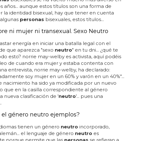
os años... aunque estos títulos son una forma de
 la identidad bisexual, hay que tener en cuenta
 algunas
personas
bisexuales, estos títulos...
re ni mujer ni transexual. Sexo Neutro
star energía en iniciar una batalla legal con el
 de que aparezca "sexo
neutro
" en tu dni... ¿qué te
do esto? norrie may-welby es activista, aquí podéis
deo de cuando era mujer y estaba contenta con
n una entrevista, norrie may-welby, ha declarado:
adamente soy mujer en un 60% y varón en un 40%"...
e nacimiento ha sido ya modificada por un nuevo
do que en la casilla correspondiente al género
a nueva clasificación de '
neutro
'... pues una
.
 el género neutro ejemplos?
idiomas tienen un género
neutro
incorporado,
lemán... el lenguaje de género
neutro
es
te porque permite que las
personas
se refieran a