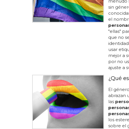
menudo 
sin géne
conocid
el nombr
persona
"ellas" pa
que no se
identidad
usar etiq
mejor a su
por no us
ajuste a 
¿Qué es
El género
abrazan u
las
perso
persona
persona
los ester
sobre el