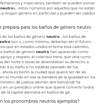
femeninos y masculinos, también se pueden sumar
s
neutro
s... estos números son aquellos que no están
 a ningún género en particular y pueden ser usados
se prepara para los baños de género neutro
s de los baños de género
neutro
... los baños de
eutro
son o, como mínimo, deberían ser el futuro...
s que en estados unidos el tema está calentito,
os baños de género
neutro
han aparecido como
apoyo y respeto al colectivo trans, que veía como
na del norte o texas se dinamitaban su derecho a
rar a su baño si no estabas operado de tus
.. ahora es berlín la ciudad que quiere ser de las
en el mundo en izar la bandera de la igualdad en los
 ministro de justicia alemán dirk behrendt ha
 en un periódico online que quiere convertir todos
 de la capital alemana en baños de gé...
n los pronombres neutros ejemplos?