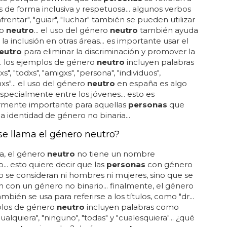
 de forma inclusiva y respetuosa... algunos verbos
rentar", "guiar", "luchar" también se pueden utilizar
ro
neutro
... el uso del género
neutro
también ayuda
la inclusión en otras áreas... es importante usar el
eutro
para eliminar la discriminación y promover la
... los ejemplos de género
neutro
incluyen palabras
s", "todxs", "amigxs", "persona", "individuos",
xs"... el uso del género
neutro
en españa es algo
pecialmente entre los jóvenes... esto es
armente importante para aquellas
personas
que
a identidad de género no binaria...
e llama el género neutro?
a, el género
neutro
no tiene un nombre
o... esto quiere decir que las
personas
con género
 se consideran ni hombres ni mujeres, sino que se
an con un género no binario... finalmente, el género
mbién se usa para referirse a los títulos, como "dr...
plos de género
neutro
incluyen palabras como
cualquiera", "ninguno", "todas" y "cualesquiera"... ¿qué