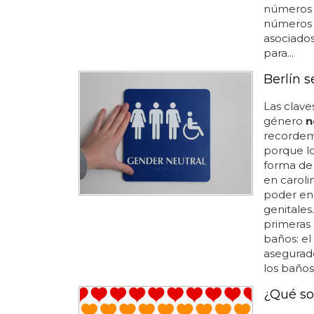
números 
número
asociados
para...
Berlín 
Las clave
género
n
recordemo
porque l
forma de 
en caroli
poder ent
genitales.
primeras 
baños: el
asegurado
los baños
¿Qué so