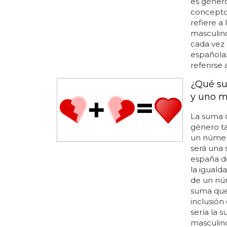
es géner
concepto 
refiere a
masculin
cada vez
española.
referirse
¿Qué su
y uno m
La suma
género t
un núme
será una 
españa de
la iguald
de un nú
suma que 
inclusión
sería la
masculino