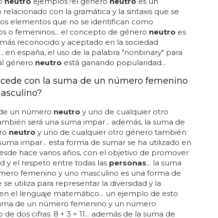
o
neutro
ejemplos?el género
neutro
es un
relacionado con la gramática y la sintaxis que se
 los elementos que no se identifican como
os o femeninos... el concepto de género
neutro
es
 más reconocido y aceptado en la sociedad
.. en españa, el uso de la palabra "nonbinary" para
 al género
neutro
está ganando popularidad...
cede con la suma de un número femenino
asculino?
 de un número
neutro
y uno de cualquier otro
ambién será una suma impar... además, la suma de
ro
neutro
y uno de cualquier otro género también
suma impar... esta forma de sumar se ha utilizado en
sde hace varios años, con el objetivo de promover
ad y el respeto entre todas las
personas
... la suma
mero femenino y uno masculino es una forma de
se utiliza para representar la diversidad y la
 en el lenguaje matemático... un ejemplo de esto
 suma de un número femenino y un número
 de dos cifras: 8 + 3 = 11... además de la suma de