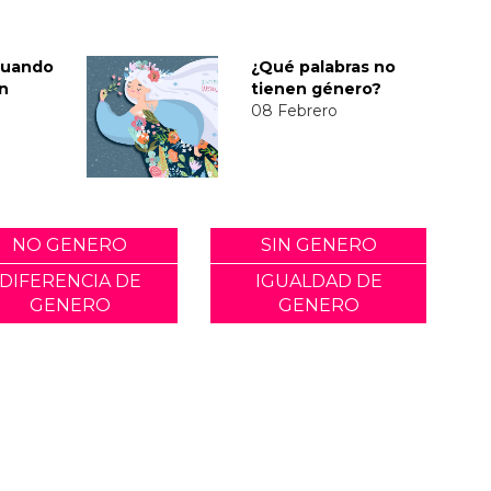
cuando
¿Qué palabras no
n
tienen género?
08 Febrero
NO GENERO
SIN GENERO
DIFERENCIA DE
IGUALDAD DE
GENERO
GENERO