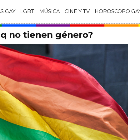
AS GAY
LGBT
MÚSICA
CINE Y TV
HOROSCOPO GA
 q no tienen género?