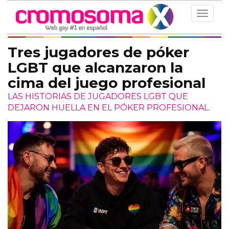
Toggle
navigat
Tres jugadores de póker
LGBT que alcanzaron la
cima del juego profesional
LAS HISTORIAS DE JUGADORES LGBT QUE
DEJARON HUELLA EN EL PÓKER PROFESIONAL.