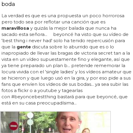
boda
La verdad es que es una propuesta un poco horrorosa
pero todo sea por reflotar una canción que es
maravillosa
y quizás la mejor balada que nunca ha
sacado esta señora... beyoncé ha visto que su vídeo de
'best thing i never had' solo ha tenido repercusión para
que la
gente
discuta sobre lo aburrido que es o lo
inapropiado de llevar las bragas de victoria secret tan a la
vista en un vídeo supuestamente fino y elegante, así que
ya tiene preparado un plan b... pretende rememorar la
locura vivida con el 'single ladies' y los vídeos amateur que
se hicieron y que luego usó en la gira, y por eso pide a sus
fans que envíen los vídeos de sus bodas... ya sea subir las
fotos a flickr o a youtube y tagearlas
con #beyoncebestthing bastará para que beyoncé, que
está en su casa preocupadísima...