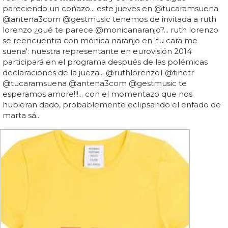
pareciendo un coñazo... este jueves en @tucaramsuena
@antena3com @gestmusic tenemos de invitada a ruth
lorenzo ¿qué te parece @monicanaranjo?... ruth lorenzo
se reencuentra con mónica naranjo en 'tu cara me
suena': nuestra representante en eurovisión 2014
participará en el programa después de las polémicas
declaraciones de la jueza... @ruthlorenzo1 @tinetr
@tucaramsuena @antena3com @gestmusic te
esperamos amore!!!... con el momentazo que nos
hubieran dado, probablemente eclipsando el enfado de
marta sá...