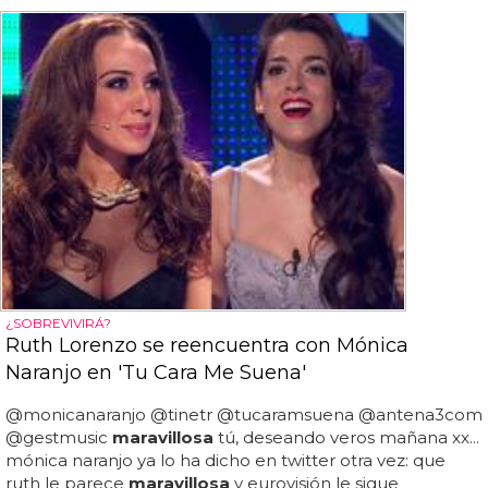
¿SOBREVIVIRÁ?
Ruth Lorenzo se reencuentra con Mónica
Naranjo en 'Tu Cara Me Suena'
@monicanaranjo @tinetr @tucaramsuena @antena3com
@gestmusic
maravillosa
tú, deseando veros mañana xx...
mónica naranjo ya lo ha dicho en twitter otra vez: que
ruth le parece
maravillosa
y eurovisión le sigue