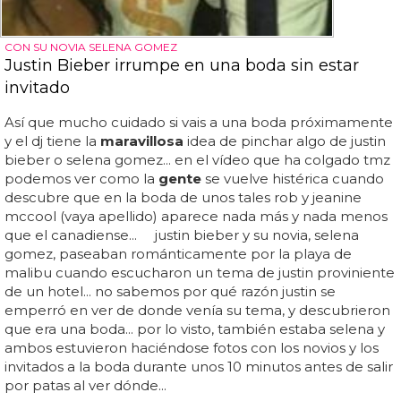
CON SU NOVIA SELENA GOMEZ
Justin Bieber irrumpe en una boda sin estar
invitado
Así que mucho cuidado si vais a una boda próximamente
y el dj tiene la
maravillosa
idea de pinchar algo de justin
bieber o selena gomez... en el vídeo que ha colgado tmz
podemos ver como la
gente
se vuelve histérica cuando
descubre que en la boda de unos tales rob y jeanine
mccool (vaya apellido) aparece nada más y nada menos
que el canadiense... justin bieber y su novia, selena
gomez, paseaban románticamente por la playa de
malibu cuando escucharon un tema de justin proviniente
de un hotel... no sabemos por qué razón justin se
emperró en ver de donde venía su tema, y descubrieron
que era una boda... por lo visto, también estaba selena y
ambos estuvieron haciéndose fotos con los novios y los
invitados a la boda durante unos 10 minutos antes de salir
por patas al ver dónde...