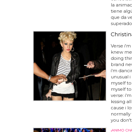
la animac
tiene al
que da v
superado l
Christin
Verse i'm 
knew me y
doing thi
brand new
i'm danci
unusual i
myself to
myself to
verse: i'm
kissing a
cause i l
normally 
you don't 
¡ANIMO CH