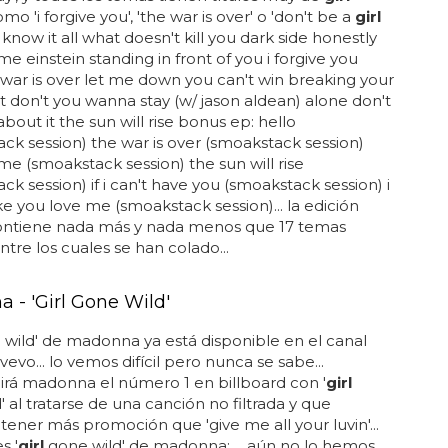
mo 'i forgive you', 'the war is over' o 'don't be a
girl
.. know it all what doesn't kill you dark side honestly
me einstein standing in front of you i forgive you
 war is over let me down you can't win breaking your
 don't you wanna stay (w/ jason aldean) alone don't
bout it the sun will rise bonus ep: hello
ck session) the war is over (smoakstack session)
me (smoakstack session) the sun will rise
ck session) if i can't have you (smoakstack session) i
e you love me (smoakstack session)... la edición
ontiene nada más y nada menos que 17 temas
ntre los cuales se han colado...
 - 'Girl Gone Wild'
wild' de madonna ya está disponible en el canal
 vevo... lo vemos difícil pero nunca se sabe...
rá madonna el número 1 en billboard con '
girl
' al tratarse de una canción no filtrada y que
ener más promoción que 'give me all your luvin'...
s '
girl
gone wild' de madonna: ... aún no lo hemos