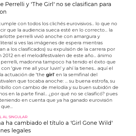
e Perrelli y 'The Girl' no se clasifican para
ion
 cumple con todos los clichés eurovisivos... lo que no
cir que la audiencia sueca esté en lo correcto... la
rlotte perrelli vivió anoche con amargura y
(literal si ves las imágenes de espera mientras
n a los clasificados) su expulsión de la carrera por
n 2012 en el melodifestivalen de este año... ánimo
 perrelli, madonna tampoco ha tenido el éxito que
on 'give me all your luvin' y ahí la tienes... aquí el
la actuación de 'the
girl
' en la semifinal del
tivalen que tocaba anoche: ... su buena estrofa, su
ibillo con cambio de melodía y su buen subidón de
onos en la parte final... ¿por qué no se clasificó? pues
teniendo en cuenta que ya ha ganado eurovisión
que...
L AL SINGULAR
 ha cambiado el título a 'Girl Gone Wild'
ones legales