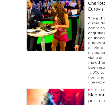
Charlott
Eurovis
'the
girl
'
quiere de
pobre cha
angustia 
anunciaba
eurovisió
charlotte
esperaba c
vídeo de 
melodifes
buen estr
1... 000 t
hombre, 
una vez y 
DEL PLURA
Madonna
por raz