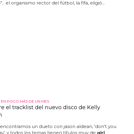
.. el organismo rector del fútbol, la fifa, eligió...
A EN POCO MÁS DE UN MES
 el tracklist del nuevo disco de Kelly
n
encontramos un dueto con jason aldean, 'don't you
y', y todos los temas tienen títulos muy de
girl