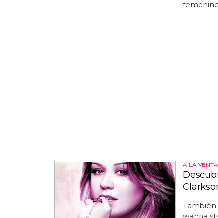
femenino".
A LA VENT
Descubre
Clarkso
También 
wanna sta