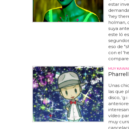
estar inv
demanda a
'hey ther
holman, 
suya anter
este ló e
segundos
eso de "s
con el 'h
compares, 
MUY KAWAI
Pharrell
Unas chic
las que ph
disco, 'g
anteriore
interesant
vídeo para
muy curra
cancelaci