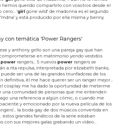
o hemos querido compartirlo con vosotros desde el
ero... '
girl
gone wild' de madonna es el segundo
 'mdna' y está producido por ella misma y benny
y con temática 'Power Rangers'
se y anthony grillo son una pareja gay que han
 comprometerse en matrimonio yendo vestidos
s
power
rangers... 5 nuevos
power
rangers se
án a rita repulsa, interpretada por elizabeth banks,
 puede ser una de las grandes triunfadoras de los
 en definitiva, él me hace querer ser un ranger mejor...
el cosplay me ha dado la oportunidad de meterme
e una comunidad de personas que me entienden
ago una referencia a algún cómic, o cuando me
paciente y emocionado por la nueva película de los
ngers'... la boda gay de dos músicos convertida en
... estos grandes fanáticos de la serie estaban
os con sus mejores galas grabando un vídeo...