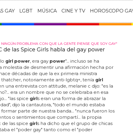
AS GAY
LGBT
MÚSICA
CINE Y TV
HOROSCOPO GA
 NINGÚN PROBLEMA CON QUE LA GENTE PIENSE QUE SOY GAY"
C de las Spice Girls habla del gay power
ólo
girl power
, era gay
power
"... incluso se ha
a molestia de desmentir una afirmación hecha por
hace décadas de que la ex primera ministra
thatcher, notoriamente anti-lgbtq+, tenía
girl
. en una entrevista con attitude, melanie c dijo: "es la
¿no?... era un nombre que no se celebraba en esa
jo... "las spice
girl
s eran una forma de abrazar la
lidad", dijo la cantautora, "todo el mundo estaba
a formar parte de nuestra banda... "nunca fueron los
tos o sentimientos que compartí... la propia
 de las spice
girl
s ha dicho que el grupo de chicas
aba el "poder gay" tanto como el "poder