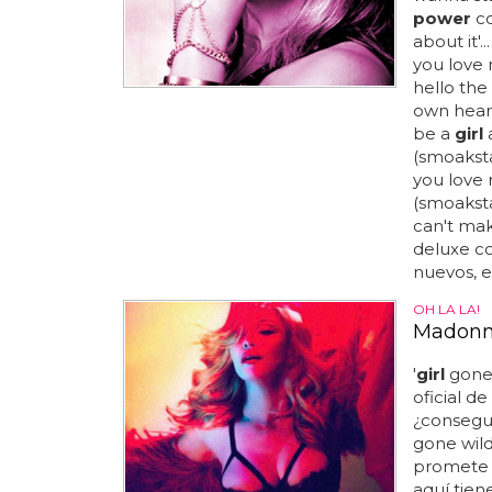
power
co
about it'.
you love 
hello the
own heart
be a
girl
a
(smoaksta
you love 
(smoaksta
can't mak
deluxe c
nuevos, e
OH LA LA!
Madonna
'
girl
gone 
oficial de
¿consegui
gone wild
promete t
aquí tiene