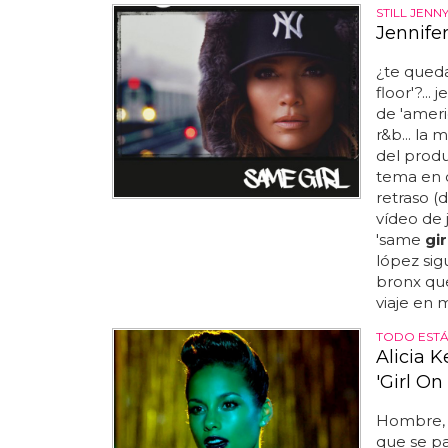
STILL JEN
Jennifer
¿te queda
floor'?...
de 'ameri
r&b... la
del prod
tema en c
retraso (
vídeo de 
'same
gir
lópez sig
bronx que
viaje en 
TODO ESTÁ
Alicia 
'Girl On 
Hombre, s
que se pa