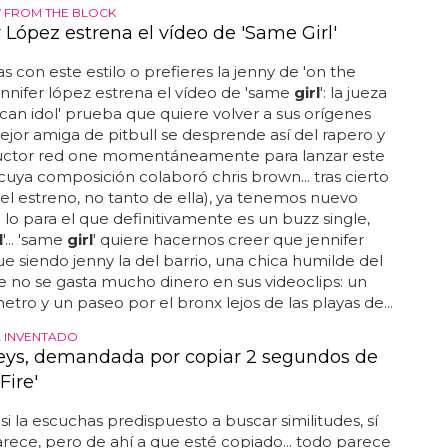
NY FROM THE BLOCK
 López estrena el vídeo de 'Same Girl'
s con este estilo o prefieres la jenny de 'on the
 jennifer lópez estrena el vídeo de 'same
girl
': la jueza
can idol' prueba que quiere volver a sus orígenes
 mejor amiga de pitbull se desprende así del rapero y
uctor red one momentáneamente para lanzar este
uya composición colaboró chris brown... tras cierto
del estreno, no tanto de ella), ya tenemos nuevo
j lo para el que definitivamente es un buzz single,
l
'... 'same
girl
' quiere hacernos creer que jennifer
ue siendo jenny la del barrio, una chica humilde del
 no se gasta mucho dinero en sus videoclips: un
metro y un paseo por el bronx lejos de las playas de...
 INVENTADO
Keys, demandada por copiar 2 segundos de
Fire'
i la escuchas predispuesto a buscar similitudes, sí
rece, pero de ahí a que esté copiado... todo parece