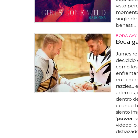
visto per
momento c
single de
benassi...
BODA GAY
Boda ga
James ree
decidido
como lo
enfrentar
en la que
razzies...
además, 
dentro d
cuando h
siento im
'
power
ra
videoclip
disfrazad