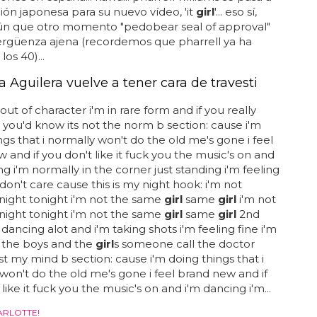
ión japonesa para su nuevo vídeo, 'it
girl
'... eso sí,
gún que otro momento "pedobear seal of approval"
ergüenza ajena (recordemos que pharrell ya ha
os 40)...
a Aguilera vuelve a tener cara de travesti
out of character i'm in rare form and if you really
ou'd know its not the norm b section: cause i'm
ngs that i normally won't do the old me's gone i feel
 and if you don't like it fuck you the music's on and
ng i'm normally in the corner just standing i'm feeling
 don't care cause this is my night hook: i'm not
night tonight i'm not the same
girl
same
girl
i'm not
night tonight i'm not the same
girl
same
girl
2nd
 dancing alot and i'm taking shots i'm feeling fine i'm
ll the boys and the
girl
s someone call the doctor
ost my mind b section: cause i'm doing things that i
won't do the old me's gone i feel brand new and if
like it fuck you the music's on and i'm dancing i'm...
ARLOTTE!