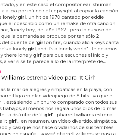
entado, y en este caso el compositor earl shuman
 alicia por infringir el copyright al copiar la canción
e lonely
girl
', un hit de 1970 cantado por eddie
que él coescribió como un remake de otra canción
ior, 'lonely boy', del año 1962... pero lo curioso de
s que la demanda se produce por tan sólo 2
 del puente de '
girl
on fire', cuando alicia keys canta
he's a lonely
girl
, and it's a lonely world"... te dejamos
ey there lonely
girl
' para que escuches el inicio y
a ver si se te parece a lo de la intérprete de...
I
 Williams estrena vídeo para 'It Girl'
as la mar de alegres y simpáticas en la playa, con
arrell liga en plan videojuego de 8 bits... ya que el
 i r l', está siendo un churro comparado con todos sus
s trabajos, al menos nos regala unos clips de lo más
e... a disfrutar de 'it
girl
'... pharrell williams estrena
 'it
girl
'... en resumen, un vídeo divertido, simpática,
do y casi que nos hace olvidarnos de sus terribles
ones en españa... kawaii! pharrell williams se pasa a