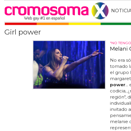
NOTICI
Girl power
"NO TENGO
Melani 
No era s
tomado l
el grupo 
margaret 
power
..
codicia, 
región", di
individua
invitado 
pensamien
melanie c
represent