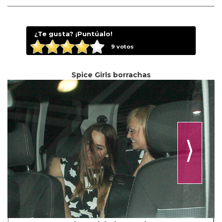
¿Te gusta? ¡Puntúalo!
9
votos
Spice Girls borrachas
⟩