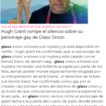
"NO SÉ MUY BIEN POR QUÉ QUERÍAN HACERLO"
Hugh Grant rompe el silencio sobre su
personaje gay de Glass Onion
glass
onion: a knives out mystery ya está disponible en
netflix... hugh grant ha confirmado que su personaje de
glass
onion: a knives out mystery está casado con el
benoit blanc de daniel craig...
glass
onion: a knives out
mystery ha tenido una brillante acogida por parte de los
fans, siendo janelle monáe especialmente elogiada por
su interpretación de andi brand... el detective de knives
out benoit blanc fue confirmado como gay por el
creador rian johnson antes del estreno de
glass
onion, y
se burló de que conoceríamos a su persona especial en
la secuela... en
glass
onion, vemos cómo el personaje de
grant llama a la puerta del cuarto de baño donde benoit