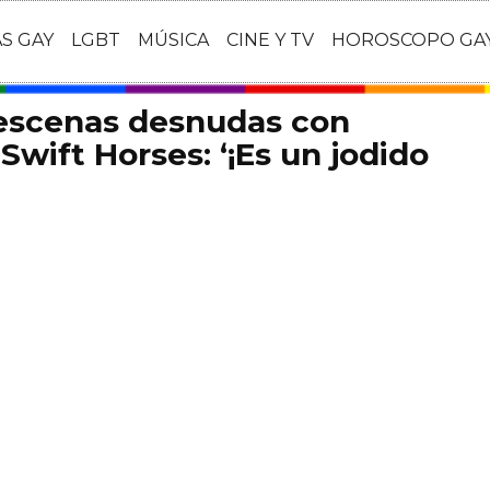
AS GAY
LGBT
MÚSICA
CINE Y TV
HOROSCOPO GA
 escenas desnudas con
Swift Horses: ‘¡Es un jodido