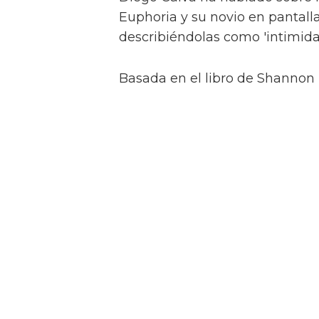
Euphoria y su novio en pantalla
describiéndolas como 'intimida
Basada en el libro de Shannon 
casada Muriel (Daisy Edgar-Jone
anhelando al hermano menor de 
Diego Calva y Jacob Elord
nuevo proyecto
Jacob Elordi inicia un rom
Swift Horses
Y para complicar aún más la sit
Muriel, Julius tiene una apasi
quien conoce en un casino de 