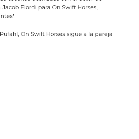
 Jacob Elordi para On Swift Horses,
ntes'.
Pufahl, On Swift Horses sigue a la pareja
s) y Lee (Will Poulter) – con Muriel
Lee, Julius (Jacob Elordi).
i tendrán "escenas calientes" en su
ance queer ilícito en el tráiler de On
uación, a pesar del contacto entre Julius y
onada aventura con Henry (Diego Calva), a
Las Vegas.