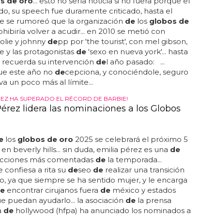
s de oro
... esto no sería noticia si no fuera porque el
o, su speech fue duramente criticado, hasta el
e se rumoreó que la organización
de
los
globos de
ohibiría volver a acudir... en 2010 se metió con
jolie y johnny
de
pp por 'the tourist', con mel gibson,
e y las protagonistas
de
'sexo en nueva york'... hasta
 recuerda su intervención
de
l año pasado: ...
ue este año no
de
cepciona, y conociéndole, seguro
va un poco más al límite...
ÉREZ HA SUPERADO EL RÉCORD DE BARBIE!
Pérez lidera las nominaciones a los Globos
e
los
globos de oro
2025 se celebrará el próximo 5
en beverly hills... sin duda, emilia pérez es una
de
ucciones más comentadas
de
la temporada...
e confiesa a rita su
de
seo
de
realizar una transición
, ya que siempre se ha sentido mujer, y le encarga
e
encontrar cirujanos fuera
de
méxico y estados
e puedan ayudarlo... la asociación
de
la prensa
a
de
hollywood (hfpa) ha anunciado los nominados a