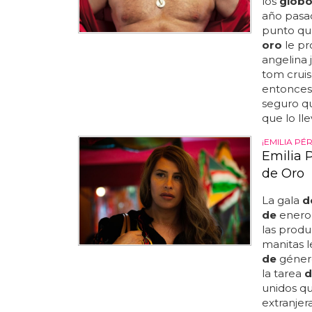
los
globo
año pasad
punto qu
oro
le pr
angelina 
tom cruis
entonces
seguro q
que lo lle
¡EMILIA P
Emilia 
de Oro
La gala
d
de
enero 
las prod
manitas l
de
género
la tarea
d
unidos qu
extranjer