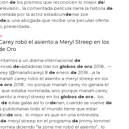
ición
de
los premios que reconocen lo mejor
de
l
televisión... la comentada película narra la historia
de
rpretada por la actriz estadouni
de
nse zoe
de
;a, una abogada que recibe una peculiar oferta
o, presentada...
P
Carey robó el asiento a Meryl Streep en los
de Oro
entamos a un drama internacional
de
ncias
de
vastadoras tras los
globos de oro
2018... —
arey (@mariahcarey) 8
de
enero
de
2018... ¡a la
mariah carey robó el asiento a meryl streep en los
e oro
2018... no porque mariah carey no ganara el
l que estaba nominada, sino porque mariah carey
siento a meryl streep en los
globos de oro
... los
s
de
estas galas así lo or
de
nan, cuando se vuelve
de
s publicitarias todo el mundo tiene que estar
don
de
sea... lo mejor es que en una entrevista
r
de
meryl streep en el programa
de
jimmy kimmel
bromea diciendo "la zorra me robó el asiento"... lo