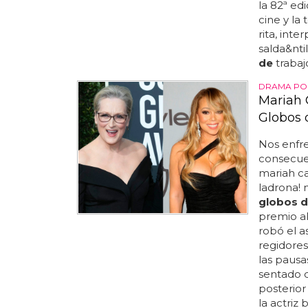
la 82ª ed
cine y la 
rita, inte
salda&ntil
de
trabaj
DRAMA PO
Mariah 
Globos 
Nos enfr
consecue
mariah c
ladrona! 
globos d
premio a
robó el a
regidore
las pausa
sentado 
posterio
la actriz 