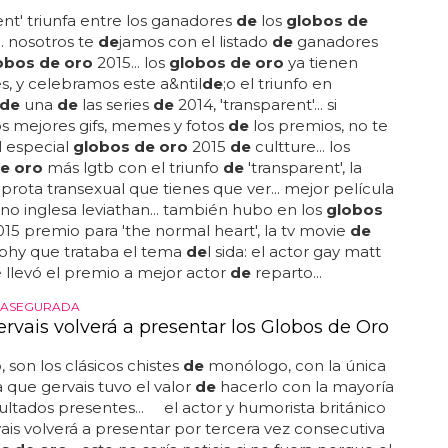
ent' triunfa entre los ganadores
de
los
globos de
.. nosotros te
de
jamos con el listado
de
ganadores
obos de oro
2015... los
globos de oro
ya tienen
, y celebramos este a&ntil
de
;o el triunfo en
de
una
de
las series
de
2014, 'transparent'... si
os mejores gifs, memes y fotos
de
los premios, no te
l especial
globos de oro
2015
de
cultture... los
e oro
más lgtb con el triunfo
de
'transparent', la
 prota transexual que tienes que ver... mejor película
no inglesa leviathan... también hubo en los
globos
15 premio para 'the normal heart', la tv movie
de
phy que trataba el tema
de
l sida: el actor gay matt
llevó el premio a mejor actor
de
reparto...
 ASEGURADA
ervais volverá a presentar los Globos de Oro
 son los clásicos chistes
de
monólogo, con la única
a que gervais tuvo el valor
de
hacerlo con la mayoría
sultados presentes... el actor y humorista británico
vais volverá a presentar por tercera vez consecutiva