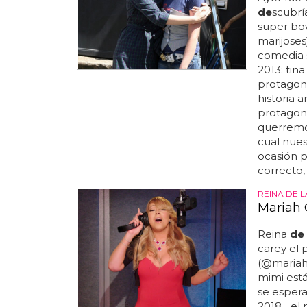
de
scubr
super bo
marijose
comedia 
2013: tin
protagon
historia a
protagoni
querremos
cual nues
ocasión p
correcto,
REINA DE 
Mariah 
Reina
de
carey el 
(@mariah
mimi est
se espera
2018... e