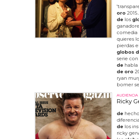
'transpar
oro
2015.
de
los
gl
ganadores
comedia
quieres l
pierdas e
globos d
serie con
de
habla 
de oro
20
ryan mur
bomer se 
AUDIENCIA
Ricky G
de
hecho,
diferenci
de
los in
ricky ger