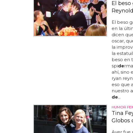
El beso
Reynold
El beso 
en la últ
dicen que
oscar, qu
la improvi
la estatu
beso en 
spi
de
rma
ahí, sino
ryan reyn
eso que 
nuestro a
de
...
HUMOR FE
Tina Fe
Globos 
Ayer fue 