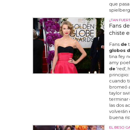
que pasa 
spielberg, 
¿TAN FUER
Fans de 
chiste 
Fans
de
t
globos d
tina fey n
amy poehl
de
'red', 
principio
cuando ti
bromeó a
taylor sw
terminar
las dos a
volverán 
buena ris
EL BESO G