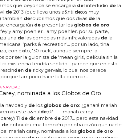
íamos que beyoncé se encargará
de
l interludio
de
la
wl
de
2013 (que lleva unos a&ntil
de
;os muy
s) también
de
scubrimos que dos divas
de
la
se encargarán
de
presentar los
globos de oro
a fey y amy poehler... amy poehler, por su parte,
iza una
de
las comedias más infravaloradas
de
la
mericana: 'parks & recreation'... por un lado, tina
za, con éxito, '30 rock', aunque siempre la
 por ser la guionista
de
'mean girls', película sin la
tra existencia tendría sentido... parece que en esta
rescin
de
n
de
ricky gervais, lo cual nos parece
 porque tampoco hace falta quemar...
LA NAVIDAD
Carey, nominada a los Globos de Oro
la navidad y
de
los
globos de oro
: ¿ganará mariah
premio este a&ntil
de
;o?... — mariah carey
carey) 11
de
diciembre
de
2017... pero esta navidad
á
de
enhorabuena también por otra razón que nadie
ba: mariah carey, nominada a los
globos de oro
l nuevo novio
de
mariah carey piensa que su música