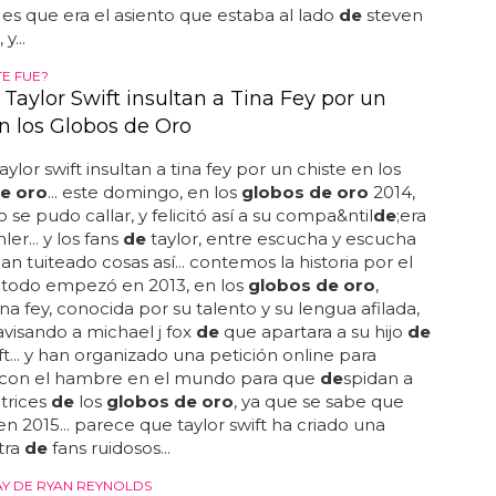
es que era el asiento que estaba al lado
de
steven
y...
TE FUE?
Taylor Swift insultan a Tina Fey por un
en los Globos de Oro
aylor swift insultan a tina fey por un chiste en los
e oro
... este domingo, en los
globos de oro
2014,
o se pudo callar, y felicitó así a su compa&ntil
de
;era
er... y los fans
de
taylor, entre escucha y escucha
han tuiteado cosas así... contemos la historia por el
: todo empezó en 2013, en los
globos de oro
,
na fey, conocida por su talento y su lengua afilada,
visando a michael j fox
de
que apartara a su hijo
de
ift... y han organizado una petición online para
 con el hambre en el mundo para que
de
spidan a
ctrices
de
los
globos de oro
, ya que se sabe que
en 2015... parece que taylor swift ha criado una
tra
de
fans ruidosos...
AY DE RYAN REYNOLDS