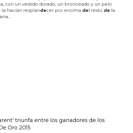
a, con un vestido dorado, un bronceado y un pelo
 la hacían resplan
de
cer por encima
de
l resto
de
la
na...
rent' triunfa entre los ganadores de los
De Oro 2015