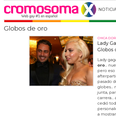
NOTICI
Globos de oro
CHICA DO
Lady Ga
Globos 
Lady gaga
oro
... n
pero eso
afterpart
pasado do
globes...
junta, pa
carrera...
cedió tod
personal
a mostrar