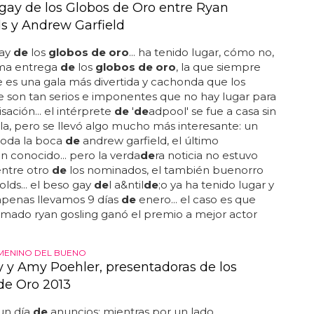
 gay de los Globos de Oro entre Ryan
s y Andrew Garfield
gay
de
los
globos de oro
... ha tenido lugar, cómo no,
ima entrega
de
los
globos de oro
, la que siempre
 es una gala más divertida y cachonda que los
e son tan serios e imponentes que no hay lugar para
sación... el intérprete
de
'
de
adpool' se fue a casa sin
illa, pero se llevó algo mucho más interesante: un
toda la boca
de
andrew garfield, el último
n conocido... pero la verda
de
ra noticia no estuvo
 entre otro
de
los nominados, el también buenorro
olds... el beso gay
de
l a&ntil
de
;o ya ha tenido lugar y
apenas llevamos 9 días
de
enero... el caso es que
mado ryan gosling ganó el premio a mejor actor
MENINO DEL BUENO
y y Amy Poehler, presentadoras de los
de Oro 2013
un día
de
anuncios: mientras por un lado