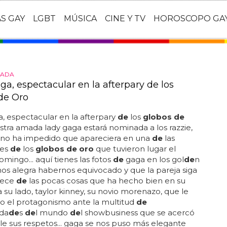
AS GAY
LGBT
MÚSICA
CINE Y TV
HOROSCOPO GA
RADA
ga, espectacular en la afterpary de los
de Oro
, espectacular en la afterpary
de
los
globos de
uestra amada lady gaga estará nominada a los razzie,
 no ha impedido que apareciera en una
de
las
ies
de
los
globos de oro
que tuvieron lugar el
mingo... aquí tienes las fotos
de
gaga en los gol
de
n
 nos alegra habernos equivocado y que la pareja siga
rece
de
las pocas cosas que ha hecho bien en su
 a su lado, taylor kinney, su novio morenazo, que le
o el protagonismo ante la multitud
de
ida
de
s
de
l mundo
de
l showbusiness que se acercó
le sus respetos... gaga se nos puso más elegante