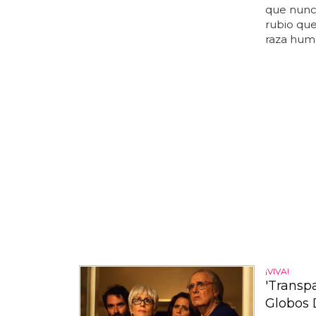
que nunc
rubio que
raza huma
¡VIVA!
'Transpa
Globos 