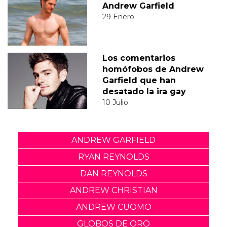
Andrew Garfield
29 Enero
Los comentarios
homófobos de Andrew
Garfield que han
desatado la ira gay
10 Julio
ANDREW GARFIELD
RYAN REYNOLDS
DAN REYNOLDS
ANDREW CHRISTIAN
ANDREW CUOMO
GLOBOS DE ORO