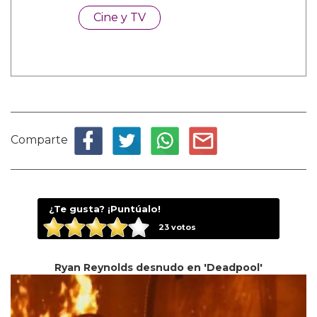
Cine y TV
Comparte
¿Te gusta? ¡Puntúalo!
23
votos
Ryan Reynolds desnudo en 'Deadpool'