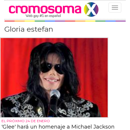
Toggle
navigat
Gloria estefan
EL PRÓXIMO 24 DE ENERO
'Glee' hará un homenaje a Michael Jackson