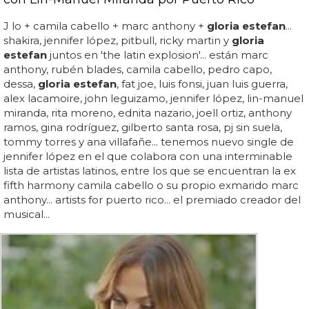
J lo + camila cabello + marc anthony +
gloria estefan
...
shakira, jennifer lópez, pitbull, ricky martin y
gloria
estefan
juntos en 'the latin explosion'... están marc
anthony, rubén blades, camila cabello, pedro capo,
dessa,
gloria estefan
, fat joe, luis fonsi, juan luis guerra,
alex lacamoire, john leguizamo, jennifer lópez, lin-manuel
miranda, rita moreno, ednita nazario, joell ortiz, anthony
ramos, gina rodríguez, gilberto santa rosa, pj sin suela,
tommy torres y ana villafañe... tenemos nuevo single de
jennifer lópez en el que colabora con una interminable
lista de artistas latinos, entre los que se encuentran la ex
fifth harmony camila cabello o su propio exmarido marc
anthony... artists for puerto rico... el premiado creador del
musical...