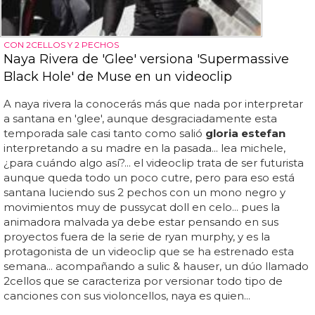
CON 2CELLOS Y 2 PECHOS
Naya Rivera de 'Glee' versiona 'Supermassive
Black Hole' de Muse en un videoclip
A naya rivera la conocerás más que nada por interpretar
a santana en 'glee', aunque desgraciadamente esta
temporada sale casi tanto como salió
gloria estefan
interpretando a su madre en la pasada... lea michele,
¿para cuándo algo así?... el videoclip trata de ser futurista
aunque queda todo un poco cutre, pero para eso está
santana luciendo sus 2 pechos con un mono negro y
movimientos muy de pussycat doll en celo... pues la
animadora malvada ya debe estar pensando en sus
proyectos fuera de la serie de ryan murphy, y es la
protagonista de un videoclip que se ha estrenado esta
semana... acompañando a sulic & hauser, un dúo llamado
2cellos que se caracteriza por versionar todo tipo de
canciones con sus violoncellos, naya es quien...