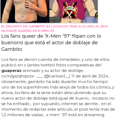
EL ENCANTO DE GAMBITO: AJ LOCASCIO TRAE A LA VIDA AL SEXY
MUTANTE SUREÑO EN X-MEN '97
Los fans queer de 'X-Men '97' flipan con lo
buenorro que está el actor de doblaje de
Gambito
Los fans se dieron cuenta de inmediato, y uno de ellos
publicó en x (antes twitter) fotos comparativas del
guaperas
animado y su actor de doblaje...
com/gszqhqzoix- ___ (@carloscf__) 11 de abril de 2024...
obviamente, gambito ha sido durante mucho tiempo
uno de los superhéroes más sexys de todos los cómics, y
ahora, los fans de la serie están descubriendo que su
nuevo actor de doblaje está igual de bueno... locascio no
se ha enfriado... por supuesto, internet se derrite... en el
momento de redactar este artículo, el post tenía más de
1,2 millones de visitas... x-men ' 97 está en streaming