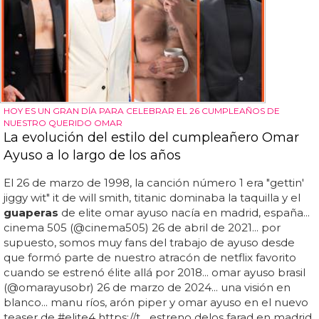
HOY ES UN GRAN DÍA PARA CELEBRAR EL 26 CUMPLEAÑOS DE
NUESTRO QUERIDO OMAR
La evolución del estilo del cumpleañero Omar
Ayuso a lo largo de los años
El 26 de marzo de 1998, la canción número 1 era "gettin'
jiggy wit" it de will smith, titanic dominaba la taquilla y el
guaperas
de elite omar ayuso nacía en madrid, españa...
cinema 505 (@cinema505) 26 de abril de 2021... por
supuesto, somos muy fans del trabajo de ayuso desde
que formó parte de nuestro atracón de netflix favorito
cuando se estrenó élite allá por 2018... omar ayuso brasil
(@omarayusobr) 26 de marzo de 2024... una visión en
blanco... manu ríos, arón piper y omar ayuso en el nuevo
teaser de #elite4 https://t... estreno delos farad en madrid