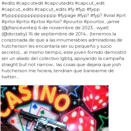
#edits #capcutedit #capcutedits #capcut_edit
#capcut_edits #capcut_edits #fy #fyp #fypp
#fyppppppppppppppp #fypage #fyp? #fyp? #viral #prt
#prtoi #prtoi #prtoii #prtoi? #pourtoi #pourtoii... jamie
(@jfrancewrites) 6 de noviembre de 2023... wyatt
(@dorzaby) 16 de septiembre de 2014... (tenemos la
corazonada de que a las innumerables admiradoras de
hutcherson les encantaría ser su pequeño y sucio
secreto)... al mismo tiempo, este joven fornido demostró
ser un aliado del colectivo lgbtq, apoyando la campaña
straight but not narrow... las cosas que dejaria que josh
hutcherson me hiciera, tendrian que banearme de
twitter...