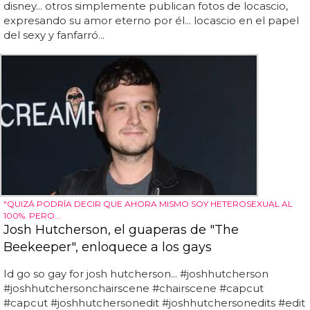
disney... otros simplemente publican fotos de locascio,
expresando su amor eterno por él... locascio en el papel
del sexy y fanfarró...
"QUIZÁ PODRÍA DECIR QUE AHORA MISMO SOY HETEROSEXUAL AL
100%. PERO...
Josh Hutcherson, el guaperas de "The
Beekeeper", enloquece a los gays
Id go so gay for josh hutcherson... #joshhutcherson
#joshhutchersonchairscene #chairscene #capcut
#capcut #joshhutchersonedit #joshhutchersonedits #edit