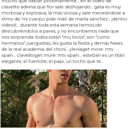
mucho que hablar próximamente... en el vídeo de
clavelito adivina qué flor sale deshojando... gata es muy
morbosa y explosiva, la más viciosa y sale meneándose a
ritmo de 'mi cuerpo pide más' de marta sánchez... ¡dentro
vídeos!... durante toda esta semana hemos ido
descubriéndolos a pares, y no encontramos nada que
nos sorprenda: todos están "mu locos", son "como
hermanos", juerguistas, les gusta la fiesta y demás frases
de la real academia del choni... yleniaget more: mtv
spain... clavelitoget more: mtv spain... esteban es un titán
elegante, el fuertote, el papi, un tocho que te...