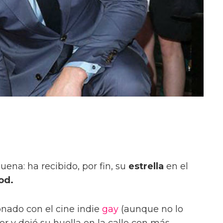
ena: ha recibido, por fin, su
estrella
en el
od.
onado con el cine indie
gay
(aunque no lo
or y dejó su huella en la calle con más