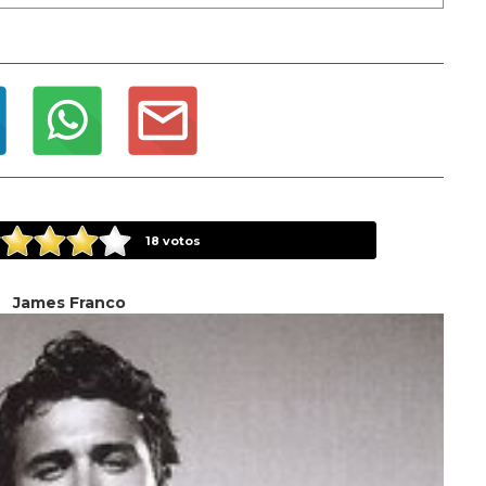
18
votos
James Franco