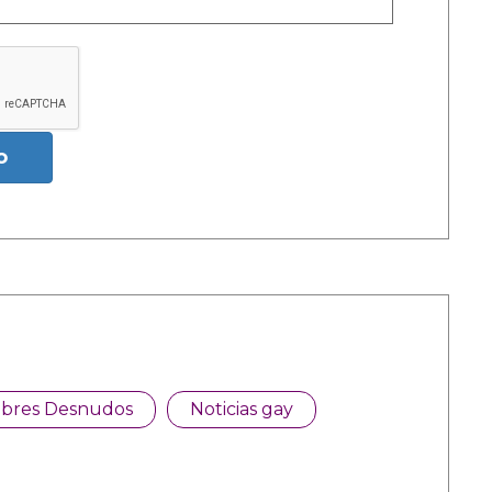
o
bres Desnudos
Noticias gay