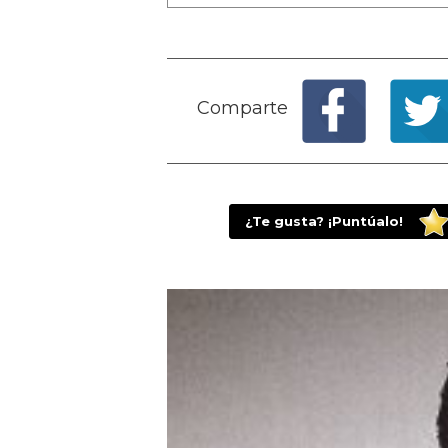
Comparte
¿Te gusta? ¡Puntúalo!