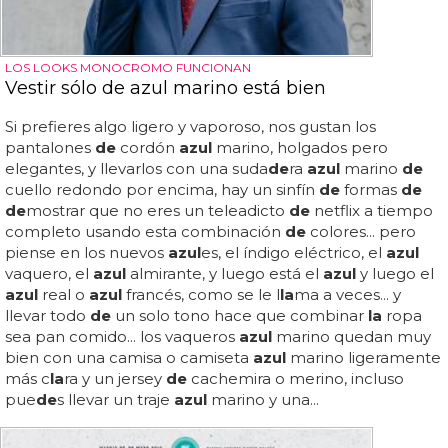
LOS LOOKS MONOCROMO FUNCIONAN
Vestir sólo de azul marino está bien
Si prefieres algo ligero y vaporoso, nos gustan los
pantalones
de
cordón
azul
marino, holgados pero
elegantes, y llevarlos con una suda
de
ra
azul
marino
de
cuello redondo por encima, hay un sinfín
de
formas
de
de
mostrar que no eres un teleadicto
de
netflix a tiempo
completo usando esta combinación
de
colores... pero
piense en los nuevos
azul
es, el índigo eléctrico, el
azul
vaquero, el
azul
almirante, y luego está el
azul
y luego el
azul
real o
azul
francés, como se le l
la
ma a veces... y
llevar todo
de
un solo tono hace que combinar
la
ropa
sea pan comido... los vaqueros
azul
marino quedan muy
bien con una camisa o camiseta
azul
marino ligeramente
más c
la
ra y un jersey
de
cachemira o merino, incluso
pue
de
s llevar un traje
azul
marino y una...