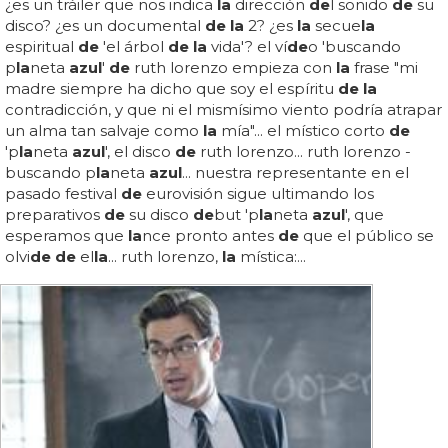
¿es un tráiler que nos indica
la
dirección
de
l sonido
de
su
disco? ¿es un documental
de la
2? ¿es
la
secue
la
espiritual
de
'el árbol
de la
vida'? el ví
de
o 'buscando
p
la
neta
azul
'
de
ruth lorenzo empieza con
la
frase "mi
madre siempre ha dicho que soy el espíritu
de la
contradicción, y que ni el mismísimo viento podría atrapar
un alma tan salvaje como
la
mía"... el místico corto
de
'p
la
neta
azul
', el disco
de
ruth lorenzo... ruth lorenzo -
buscando p
la
neta
azul
... nuestra representante en el
pasado festival
de
eurovisión sigue ultimando los
preparativos
de
su disco
de
but 'p
la
neta
azul
', que
esperamos que
la
nce pronto antes
de
que el público se
olvi
de de
el
la
... ruth lorenzo,
la
mística:...