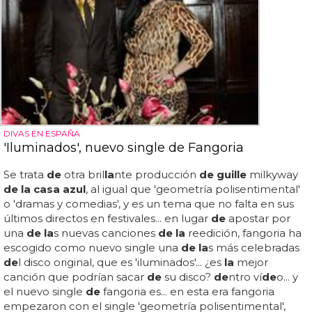
DIVAS EN ESPAÑA
'Iluminados', nuevo single de Fangoria
Se trata
de
otra bril
la
nte producción
de guille
milkyway
de la casa azul
, al igual que 'geometría polisentimental'
o 'dramas y comedias', y es un tema que no falta en sus
últimos directos en festivales... en lugar
de
apostar por
una
de la
s nuevas canciones
de la
reedición, fangoria ha
escogido como nuevo single una
de la
s más celebradas
de
l disco original, que es 'iluminados'... ¿es
la
mejor
canción que podrían sacar
de
su disco?
de
ntro ví
de
o... y
el nuevo single
de
fangoria es... en esta era fangoria
empezaron con el single 'geometría polisentimental',