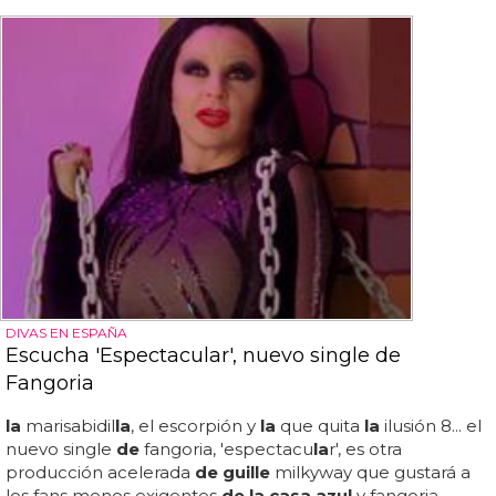
DIVAS EN ESPAÑA
Escucha 'Espectacular', nuevo single de
Fangoria
la
marisabidil
la
, el escorpión y
la
que quita
la
ilusión 8... el
nuevo single
de
fangoria, 'espectacu
la
r', es otra
producción acelerada
de guille
milkyway que gustará a
los fans menos exigentes
de la casa azul
y fangoria...