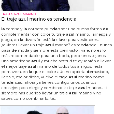
TRAJES AZUL MARINO
El traje azul marino es tendencia
la
camisa y
la
corbata pue
de
n ser una buena forma
de
complementar con color tu traje
azul
marino... arriesga y
juega, en
la
diversión está
la
c
la
ve para vestir bien...
¿quieres llevar un traje
azul
marino? es ten
de
ncia... nunca
pasa
de
moda y siempre está bien visto... vale, no es lo
más recomendable para una boda, pero unos tejanos,
una americana
azul
y mucha actitud te ayudarán a llevar
el mejor traje
azul
marino
de
todos tus amigos... esta
primavera, en
la
que el calor aún no aprieta
de
masiado,
llega o, mejor dicho, vuelve el traje
azul
marino como
ten
de
ncia... ahora ya tienes contigo unos cuantos
consejos para elegir y combinar tu traje
azul
marino... si
siempre has querido llevar un traje
azul
marino y no
sabes cómo combinarlo, te...