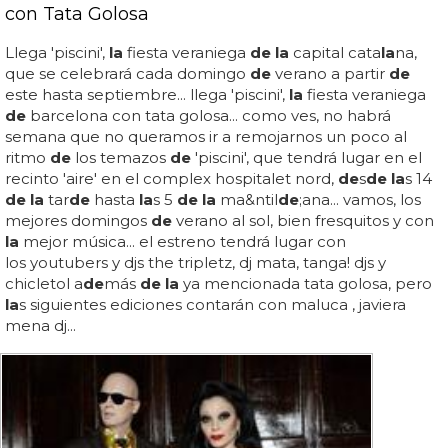
con Tata Golosa
Llega 'piscini',
la
fiesta veraniega
de la
capital cata
la
na,
que se celebrará cada domingo
de
verano a partir
de
este hasta septiembre... llega 'piscini',
la
fiesta veraniega
de
barcelona con tata golosa... como ves, no habrá
semana que no queramos ir a remojarnos un poco al
ritmo
de
los temazos
de
'piscini', que tendrá lugar en el
recinto 'aire' en el complex hospitalet nord,
de
s
de la
s 14
de la
tar
de
hasta
la
s 5
de la
ma&ntil
de
;ana... vamos, los
mejores domingos
de
verano al sol, bien fresquitos y con
la
mejor música... el estreno tendrá lugar con
los youtubers y djs the tripletz, dj mata, tanga! djs y
chicletol a
de
más
de la
ya mencionada tata golosa, pero
la
s siguientes ediciones contarán con maluca , javiera
mena dj...