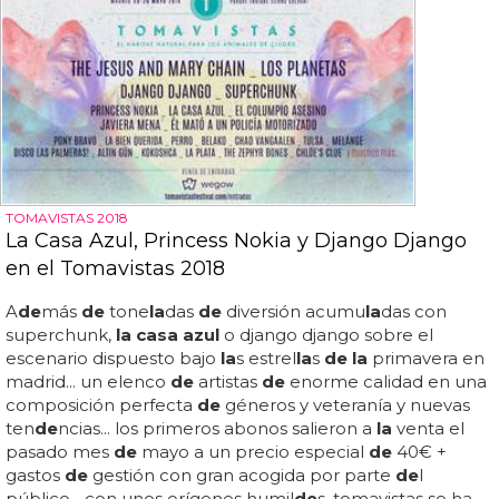
TOMAVISTAS 2018
La Casa Azul, Princess Nokia y Django Django
en el Tomavistas 2018
A
de
más
de
tone
la
das
de
diversión acumu
la
das con
superchunk,
la casa azul
o django django sobre el
escenario dispuesto bajo
la
s estrel
la
s
de la
primavera en
madrid... un elenco
de
artistas
de
enorme calidad en una
composición perfecta
de
géneros y veteranía y nuevas
ten
de
ncias... los primeros abonos salieron a
la
venta el
pasado mes
de
mayo a un precio especial
de
40€ +
gastos
de
gestión con gran acogida por parte
de
l
público... con unos orígenes humil
de
s, tomavistas se ha