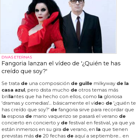
DIVAS ETERNAS
Fangoria lanzan el vídeo de '¿Quién te has
creído que soy?'
Se trata
de
una composición
de guille
milkyway
de la
casa azul
, pero dista mucho
de
otros temas más
bril
la
ntes que ha hecho con ellos, como
la
gloriosa
'dramas y comedias'... básicamente el ví
de
o
de
'¿quién te
has creído que soy?'
de
fangoria sirve para recordar que
la
esposa
de
mario vaquerizo se pasará el verano
de
concierto en concierto y
de
festival en festival, ya que ya
están inmersos en su gira
de
verano, en
la
que tienen
previstas más
de
20 fechas
de
aquí a septiembre... en