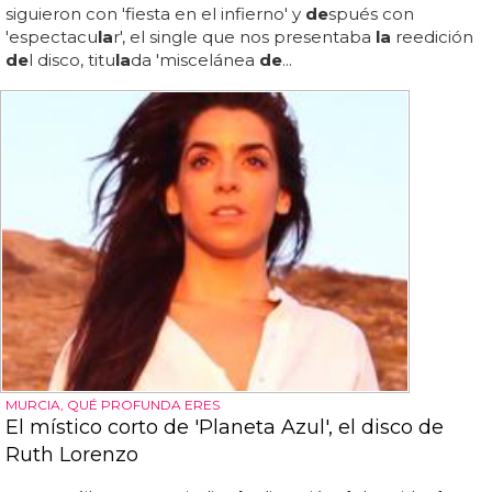
siguieron con 'fiesta en el infierno' y
de
spués con
'espectacu
la
r', el single que nos presentaba
la
reedición
de
l disco, titu
la
da 'miscelánea
de
...
MURCIA, QUÉ PROFUNDA ERES
El místico corto de 'Planeta Azul', el disco de
Ruth Lorenzo