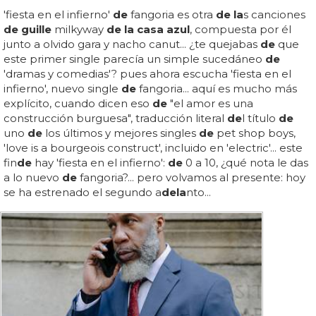
'fiesta en el infierno'
de
fangoria es otra
de la
s canciones
de guille
milkyway
de la casa azul
, compuesta por él
junto a olvido gara y nacho canut... ¿te quejabas
de
que
este primer single parecía un simple sucedáneo
de
'dramas y comedias'? pues ahora escucha 'fiesta en el
infierno', nuevo single
de
fangoria... aquí es mucho más
explícito, cuando dicen eso
de
"el amor es una
construcción burguesa", traducción literal
de
l título
de
uno
de
los últimos y mejores singles
de
pet shop boys,
'love is a bourgeois construct', incluido en 'electric'... este
fin
de
hay 'fiesta en el infierno':
de
0 a 10, ¿qué nota le das
a lo nuevo
de
fangoria?... pero volvamos al presente: hoy
se ha estrenado el segundo a
de
la
nto...