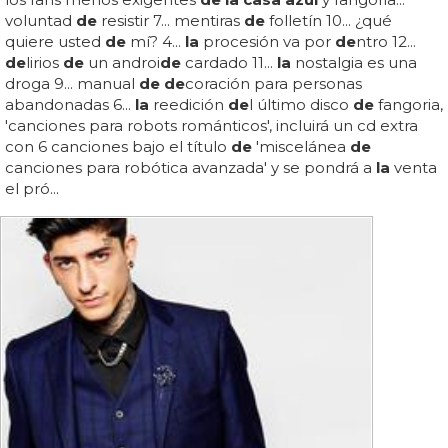
voluntad
de
resistir 7... mentiras
de
folletín 10... ¿qué
quiere usted
de
mí? 4...
la
procesión va por
de
ntro 12...
de
lirios
de
un androi
de
cardado 11...
la
nostalgia es una
droga 9... manual
de de
coración para personas
abandonadas 6...
la
reedición
de
l último disco
de
fangoria,
'canciones para robots románticos', incluirá un cd extra
con 6 canciones bajo el título
de
'miscelánea
de
canciones para robótica avanzada' y se pondrá a
la
venta
el pró...