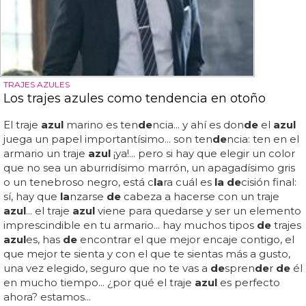
TRAJES AZULES
Los trajes azules como tendencia en otoño
El traje
azul
marino es ten
de
ncia... y ahí es don
de
el
azul
juega un papel importantísimo... son ten
de
ncia: ten en el
armario un traje
azul
¡ya!... pero si hay que elegir un color
que no sea un aburridísimo marrón, un apagadísimo gris
o un tenebroso negro, está c
la
ra cuál es
la de
cisión final:
sí, hay que
la
nzarse
de
cabeza a hacerse con un traje
azul
... el traje
azul
viene para quedarse y ser un elemento
imprescindible en tu armario... hay muchos tipos
de
trajes
azul
es, has
de
encontrar el que mejor encaje contigo, el
que mejor te sienta y con el que te sientas más a gusto,
una vez elegido, seguro que no te vas a
de
spren
de
r
de
él
en mucho tiempo... ¿por qué el traje
azul
es perfecto
ahora? estamos...