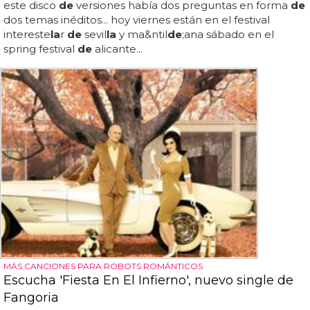
este disco
de
versiones había dos preguntas en forma
de
dos temas inéditos... hoy viernes están en el festival
intereste
la
r
de
sevil
la
y ma&ntil
de
;ana sábado en el
spring festival
de
alicante...
MÁS CANCIONES PARA ROBOTS ROMÁNTICOS
Escucha 'Fiesta En El Infierno', nuevo single de
Fangoria