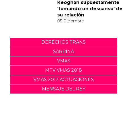
a la polémica del vídeo de
"Feather"
30 Noviembre
Sabrina Carpenter y Barry
Keoghan supuestamente
'tomando un descanso' de
su relación
05 Diciembre
DERECHOS TRANS
SABRINA
VMAS
MTV VMAS 2018
VMAS 2017 ACTUACIONES
MENSAJE DEL REY