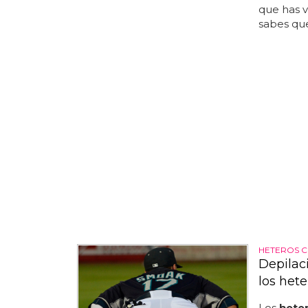
que has v
sabes que
HETEROS C
Depilac
los hete
Los
hete