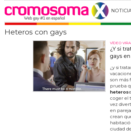
NOTICI
Heteros con gays
VÍDEO VIRA
¿Y si tr
gays en
¿y si trat
vacacione
son más f
prueba q
heteros
e
coger el 
vez diver
en pareja 
crean qu
habitaci
ciudad de