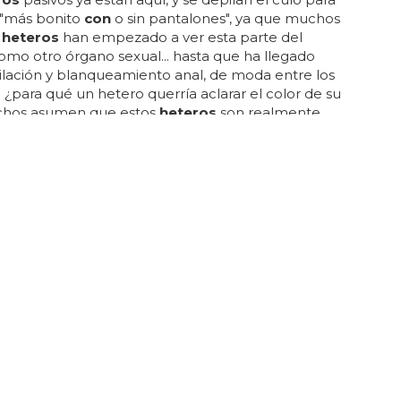
 "más bonito
con
o sin pantalones", ya que muchos
s
heteros
han empezado a ver esta parte del
mo otro órgano sexual... hasta que ha llegado
ilación y blanqueamiento anal, de moda entre los
.. ¿para qué un hetero querría aclarar el color de su
hos asumen que estos
heteros
son realmente
vos en el armario, ¿pero es así o no?... expertos en el
 la belleza revelan que antes solo eran los
gays
los
n a blanquearse el ano, pero ahora los
heteros
les
nando terreno... ¿por qué cada vez más
heteros
rriendo a la depilación...
 GAY
grafo drogaba modelos heteros para
s
afo
con
tactaba
con
hombres
heteros
exuales por
para trabajar
con
ellos... un fotógrafo drogaba
heteros
para violarlos... es una realidad que a
gays
les da morbo el montárselo
con
un hetero y
r sus teorías de que ningún hetero es tan hetero... la