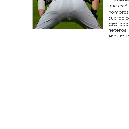
que esté
hombre
cuerpo co
esto: dep
heteros
.
ano? muc
gays
pasi
sector de
que venía
están ga
están recu
VIOLACIÓN
Un fotó
violarlo
El fotógr
internet 
modelos
muchos
con
firma