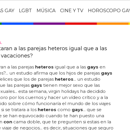
AS GAY
LGBT
MÚSICA
CINE Y TV
HOROSCOPO GA
L
ataran a las parejas heteros igual que a las
 vacaciones?
aran a las parejas
heteros
igual que a las
gays
en
s?... un estudio afirma que los hijos de parejas
gays
elices que los de parejas
heteros
... un estudio
ue las parejas
gays
tienen mejor sexo que las
xuales... esta semana, virgin holidays ha decidido
toro por los cuernos y hacer un vídeo crítico y a la
tido sobre cómo funcionaría el mundo de los viajes
si se tratara a los
heteros
como
gays
... que se
e se han equivocado cuando te han puesto una
ón
con
cama doble, que te pregunten si estais en la
 viaje de negocios... es decir, situaciones que seguro