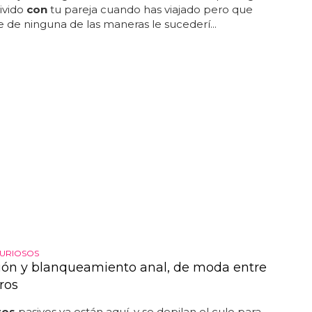
ivido
con
tu pareja cuando has viajado pero que
 de ninguna de las maneras le sucederí...
URIOSOS
ión y blanqueamiento anal, de moda entre
ros
ros
pasivos ya están aquí, y se depilan el culo para