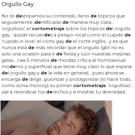
Orgullo Gay
No te
de
stripamos su contenido, lleno
de
tópicos que
seguramente i
de
ntificarás
de
manera muy clara...
'orgulloso', el
cortometraje
sobre los tópicos
de
l orgullo
gay... quizás recuer
de
s a pelayo rocal como el cupido
de
'cupido in love', el corto gay
de
el corte inglés... y es que
nunca está
de
más recordar que el orgullo lgbt no es
solo una ocasión para ir
de
fiesta y lucir nuestras mejoras
galas... casi 5 minutos
de
mordaz crítica al homosexual
mo
de
rno y superficial que tiene muy claro lo que espera
de
l orgullo gay y
de
la vida en general... pues ahora se
encarga
de
dirigir, guionizar y protagonizar (lo hace todo,
como sonia monroy) su primer
cortometraje
, 'orgulloso'...
¡sal a reivindicar tus
de
rechos y a mostrar tu diversidad...