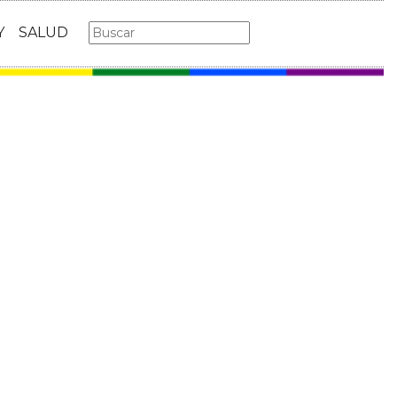
Y
SALUD