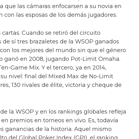
gía que las cámaras enfocarsen a su novia en
n con las esposas de los demás jugadores.
cartas. Cuando se retiró del circuito
as de sí tres brazaletes de la WSOP ganados
con los mejores del mundo sin que el género
 lo ganó en 2008, jugando Pot-Limit Omaha.
en-Game Mix. Y el tercero, ya en 2014,
u nivel: final del Mixed Max de No-Limit
s, 130 rivales de élite, victoria y cheque de
 de la WSOP y en los rankings globales refleja
 en premios en torneos en vivo. Es, todavía
es ganancias de la historia. Aquel mismo
lto del Global Poker Index (GPI), el ranking