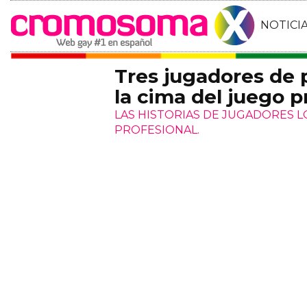
NOTICI
Tres jugadores de
la cima del juego p
LAS HISTORIAS DE JUGADORES 
PROFESIONAL.