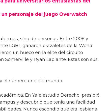
 para universitarios entusiastas del
 un personaje del juego Overwatch
taformas, sino de personas. Entre 2008 y
ente LGBT ganaron brazaletes de la World
ieron un hueco en la élite del circuito
on Somerville y Ryan Laplante. Estas son sus
s y el número uno del mundo
a académica. En Yale estudió Derecho, presidió
 campus y descubrió que tenía una facilidad
abilidades. Nunca escondió que era lesbiana.