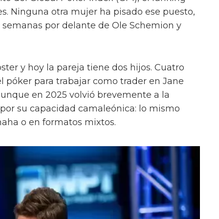
s. Ninguna otra mujer ha pisado ese puesto,
os semanas por delante de Ole Schemion y
ter y hoy la pareja tiene dos hijos. Cuatro
l póker para trabajar como trader en Jane
 aunque en 2025 volvió brevemente a la
por su capacidad camaleónica: lo mismo
ha o en formatos mixtos.