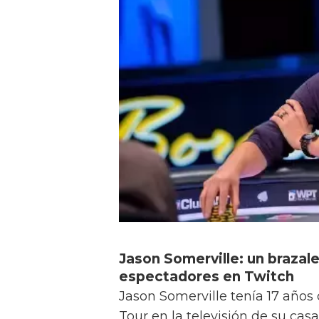
Jason Somerville: un brazale
espectadores en Twitch
Jason Somerville tenía 17 años
Tour en la televisión de su cas