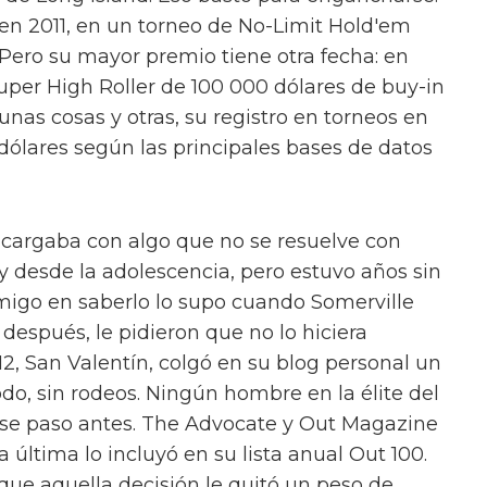
en 2011, en un torneo de No-Limit Hold'em
 Pero su mayor premio tiene otra fecha: en
uper High Roller de 100 000 dólares de buy-in
 unas cosas y otras, su registro en torneos en
 dólares según las principales bases de datos
 cargaba con algo que no se resuelve con
 desde la adolescencia, pero estuvo años sin
amigo en saberlo lo supo cuando Somerville
 después, le pidieron que no lo hiciera
12, San Valentín, colgó en su blog personal un
do, sin rodeos. Ningún hombre en la élite del
ese paso antes. The Advocate y Out Magazine
a última lo incluyó en su lista anual Out 100.
ue aquella decisión le quitó un peso de