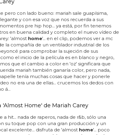
Carey
e pero con lado bueno: mariah sale guapísima,
elegante y con esa voz que nos recuerda a sus
omentos pre hip hop... ya está, por fin tenemos
tros en buena calidad y completo el nuevo vídeo de
rey: 'almost
home
'... en el clip, podemos ver a mc
 de la compañía de un ventilador industrial de los
beyoncé para comprobar la sujeción de sus
. como el inicio de la película es en blanco y negro,
os que el cambio a color en 'oz' significara que
uerida mariah también ganaría color, pero nada,
hapelle tenía muchas cosas que hacer y ponerle
vídeo no era una de ellas... crucemos los dedos con
 á...
 'Almost Home' de Mariah Carey
e a hit... nada de raperos, nada de r&b, sólo una
on su toque pop con una gran producción y un
ocal excelente... disfruta de 'almost
home
'... poco