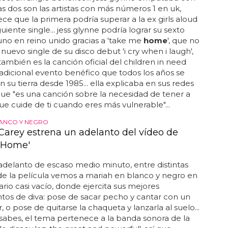
las dos son las artistas con más números 1 en uk,
ce que la primera podría superar a la ex girls aloud
uiente single... jess glynne podría lograr su sexto
no en reino unido gracias a 'take me
home
', que no
 nuevo single de su disco debut 'i cry when i laugh',
también es la canción oficial del children in need
tradicional evento benéfico que todos los años se
n su tierra desde 1985... ella explicaba en sus redes
que "es una canción sobre la necesidad de tener a
ue cuide de ti cuando eres más vulnerable"...
LANCO Y NEGRO
Carey estrena un adelanto del vídeo de
 Home'
adelanto de escaso medio minuto, entre distintas
e la película vemos a mariah en blanco y negro en
rio casi vacío, donde ejercita sus mejores
os de diva: pose de sacar pecho y cantar con un
, o pose de quitarse la chaqueta y lanzarla al suelo...
abes, el tema pertenece a la banda sonora de la