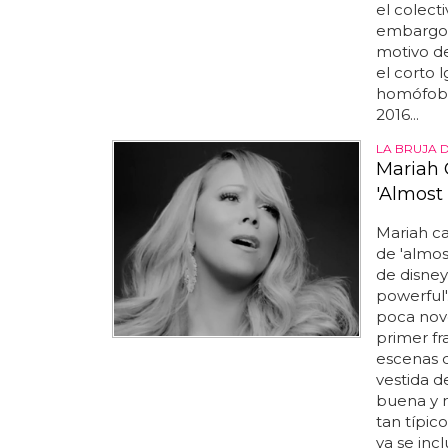
el colect
embargo, 
motivo de
el corto 
homófobo.
2016...
LA BRUJA 
Mariah 
'Almost
Mariah c
de 'almo
de disney
powerful'
poca nov
primer fr
escenas d
vestida d
buena y 
tan típic
ya se inc