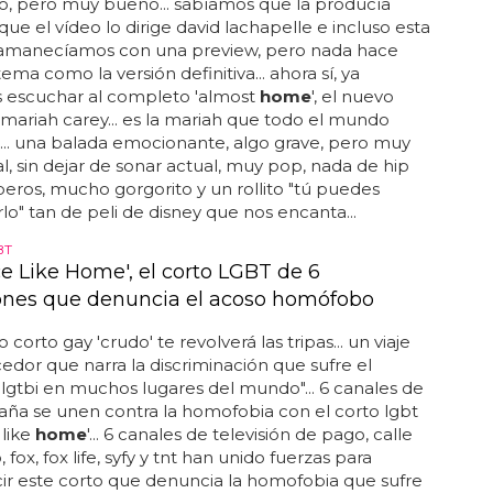
o, pero muy bueno... sabíamos que la producía
 que el vídeo lo dirige david lachapelle e incluso esta
manecíamos con una preview, pero nada hace
ema como la versión definitiva... ahora sí, ya
escuchar al completo 'almost
home
', el nuevo
 mariah carey... es la mariah que todo el mundo
.. una balada emocionante, algo grave, pero muy
, sin dejar de sonar actual, muy pop, nada de hip
peros, mucho gorgorito y un rollito "tú puedes
lo" tan de peli de disney que nos encanta...
BT
ce Like Home', el corto LGBT de 6
iones que denuncia el acoso homófobo
ro corto gay 'crudo' te revolverá las tripas... un viaje
dor que narra la discriminación que sufre el
 lgtbi en muchos lugares del mundo"... 6 canales de
aña se unen contra la homofobia con el corto lgbt
 like
home
'... 6 canales de televisión de pago, calle
 fox, fox life, syfy y tnt han unido fuerzas para
r este corto que denuncia la homofobia que sufre