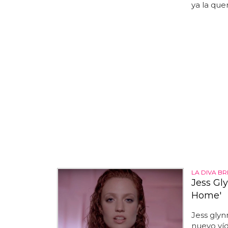
ya la que
LA DIVA B
Jess Gl
Home'
Jess gly
nuevo víd