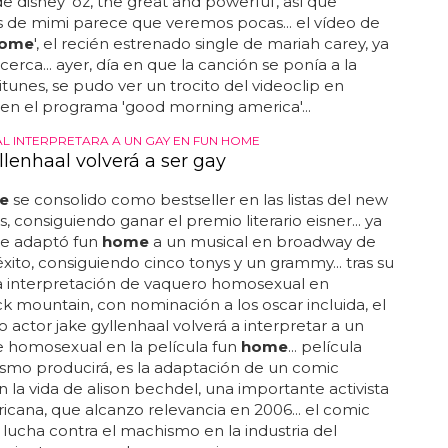
de disney 'oz, the great and powerful', así que
 de mimi parece que veremos pocas... el vídeo de
ome
', el recién estrenado single de mariah carey, ya
cerca... ayer, día en que la canción se ponía a la
itunes, se pudo ver un trocito del videoclip en
 en el programa 'good morning america'...
L INTERPRETARA A UN GAY EN FUN HOME
llenhaal volverá a ser gay
e
se consolido como bestseller en las listas del new
, consiguiendo ganar el premio literario eisner... ya
se adaptó fun
home
a un musical en broadway de
ito, consiguiendo cinco tonys y un grammy... tras su
 interpretación de vaquero homosexual en
 mountain, con nominación a los oscar incluida, el
 actor jake gyllenhaal volverá a interpretar a un
e homosexual en la película fun
home
... película
smo producirá, es la adaptación de un comic
 la vida de alison bechdel, una importante activista
icana, que alcanzo relevancia en 2006... el comic
 lucha contra el machismo en la industria del