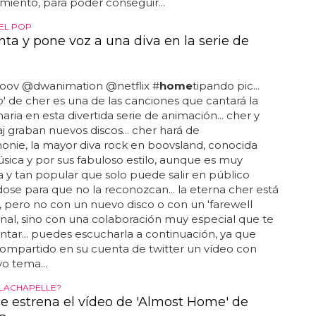
miento, para poder conseguir...
DEL POP
nta y pone voz a una diva en la serie de
 boov @dwanimation @netflix #
home
tipando pic...
' de cher es una de las canciones que cantará la
naria en esta divertida serie de animación... cher y
aj graban nuevos discos... cher hará de
nie, la mayor diva rock en boovsland, conocida
sica y por sus fabuloso estilo, aunque es muy
a y tan popular que solo puede salir en público
dose para que no la reconozcan... la eterna cher está
, pero no con un nuevo disco o con un 'farewell
 final, sino con una colaboración muy especial que te
ntar... puedes escucharla a continuación, ya que
ompartido en su cuenta de twitter un vídeo con
o tema...
S LACHAPELLE?
 se estrena el vídeo de 'Almost Home' de