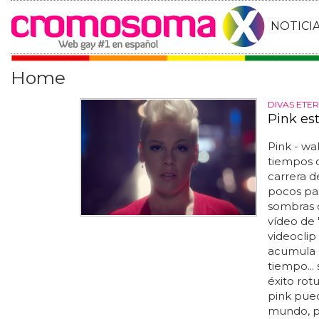
NOTICI
Home
DIVAS ETE
Pink es
Pink - w
tiempos de
carrera d
pocos paso
sombras 
vídeo de
videoclip
acumula m
tiempo...
éxito rot
pink pued
mundo, pe