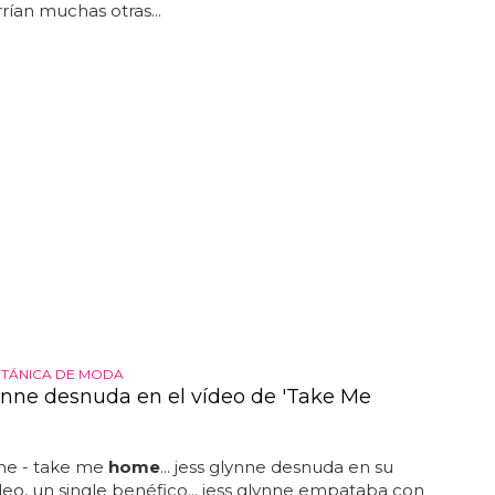
rrían muchas otras...
RITÁNICA DE MODA
ynne desnuda en el vídeo de 'Take Me
nne - take me
home
... jess glynne desnuda en su
eo, un single benéfico... jess glynne empataba con