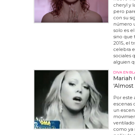
cheryl y 
pero pare
con su sig
número u
solo es el
sino que 
2015, el 
celebra e
sociales 
alguien q
DIVA EN B
Mariah 
'Almost
Por este 
escenas d
un escena
movimient
ventilador
como ya s