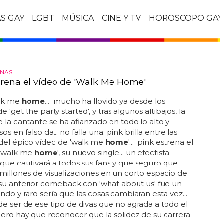
AS GAY
LGBT
MÚSICA
CINE Y TV
HOROSCOPO GA
RNAS
trena el vídeo de 'Walk Me Home'
alk me
home
... mucho ha llovido ya desde los
 'get the party started', y tras algunos altibajos, la
e la cantante se ha afianzado en todo lo alto y
s en falso da... no falla una: pink brilla entre las
del épico vídeo de 'walk me
home
'... pink estrena el
 'walk me
home
', su nuevo single... un efectista
 que cautivará a todos sus fans y que seguro que
illones de visualizaciones en un corto espacio de
 su anterior comeback con 'what about us' fue un
undo y raro sería que las cosas cambiaran esta vez...
e ser de ese tipo de divas que no agrada a todo el
ro hay que reconocer que la solidez de su carrera