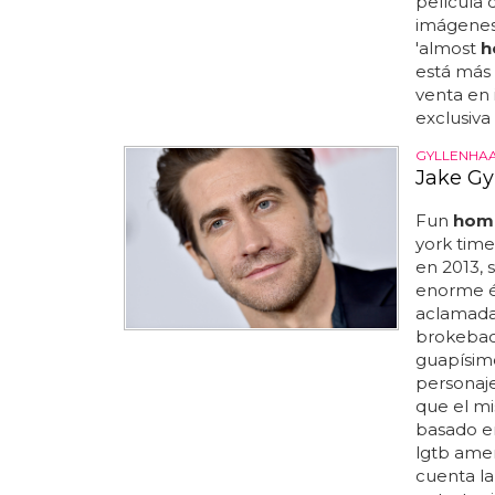
película 
imágenes
'almost
h
está más 
venta en 
exclusiva
GYLLENHAA
Jake Gy
Fun
hom
york times
en 2013, 
enorme éx
aclamada
brokeback
guapísimo
personaj
que el mi
basado en
lgtb amer
cuenta la