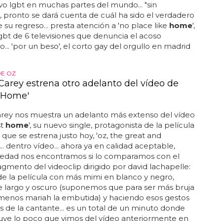
ivo lgbt en muchas partes del mundo... "sin
pronto se dará cuenta de cuál ha sido el verdadero
 su regreso... presta atención a 'no place like
home
',
lgbt de 6 televisiones que denuncia el acoso
.. 'por un beso', el corto gay del orgullo en madrid
DE OZ
Carey estrena otro adelanto del vídeo de
 Home'
arey nos muestra un adelanto más extenso del vídeo
st
home
', su nuevo single, protagonista de la película
 que se estrena justo hoy, 'oz, the great and
... dentro vídeo... ahora ya en calidad aceptable,
edad nos encontramos si lo comparamos con el
agmento del videoclip dirigido por david lachapelle:
e la película con más mimi en blanco y negro,
e largo y oscuro (suponemos que para ser más bruja
menos mariah la embutida) y haciendo esos gestos
os de la cantante... es un total de un minuto donde
luye lo poco que vimos del vídeo anteriormente en