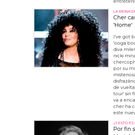
entreteni
LA REINA 
Cher ca
'Home'
I’ve got
'ooga boo
diva mile
nicki min
chercopho
por su mú
misterios
disfrazán
de vuelta
tour' sin
va a enca
cher ha c
este nuev
¿Y ESTO E
Por fin