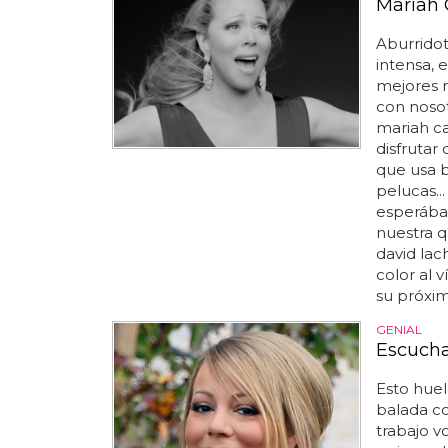
Mariah 
Aburridot
intensa, 
mejores m
con noso
mariah ca
disfrutar
que usa 
pelucas..
esperábam
nuestra q
david lac
color al 
su próximo
GENIAL
Escucha
Esto huel
balada c
trabajo v