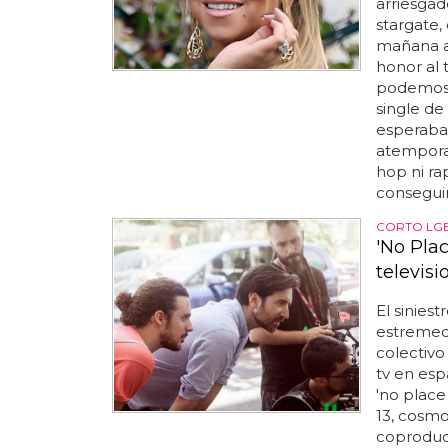
arriesgad
stargate,
mañana a
honor al t
podemos 
single de
esperaba.
atemporal
hop ni ra
conseguir
CORTO LG
'No Pla
televis
El siniest
estremece
colectivo
tv en esp
'no place
13, cosmo,
coproduci