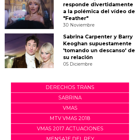
responde divertidamente
a la polémica del vídeo de
"Feather"
30 Noviembre
Sabrina Carpenter y Barry
Keoghan supuestamente
'tomando un descanso' de
su relación
05 Diciembre
DERECHOS TRANS
SABRINA
VMAS
MTV VMAS 2018
VMAS 2017 ACTUACIONES
MENSAJE DEL REY