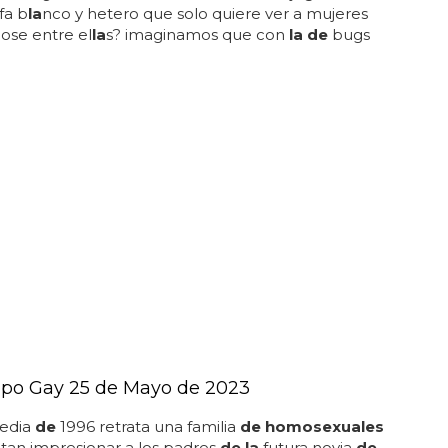
fa b
la
nco y hetero que solo quiere ver a mujeres
ose entre el
la
s? imaginamos que con
la de
bugs
po Gay 25 de Mayo de 2023
edia
de
1996 retrata una familia
de homosexuales
tan impresionar a los padres
de la
futura novia
de