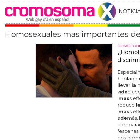
NOTICI
Homosexuales mas importantes de l
HOMOFOBIA
¿Homofo
discrimi
Especial
hab
la
do
llevar
la
n
vi
de
ojueg
'
mas
s ef
reduce
l
'
mas
s ef
a
de
más,
comparac
"escenas
dos hombr