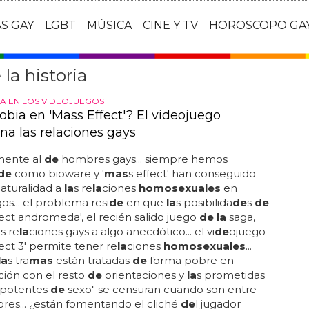
AS GAY
LGBT
MÚSICA
CINE Y TV
HOROSCOPO GA
a historia
 EN LOS VIDEOJUEGOS
bia en 'Mass Effect'? El videojuego
na las relaciones gays
mente al
de
hombres gays... siempre hemos
de
como bioware y '
mas
s effect' han conseguido
aturalidad a
la
s re
la
ciones
homosexuales
en
os... el problema resi
de
en que
la
s posibilida
de
s
de
fect andromeda', el recién salido juego
de la
saga,
a
s re
la
ciones gays a algo anecdótico... el vi
de
ojuego
fect 3' permite tener re
la
ciones
homosexuales
...
la
s tra
mas
están tratadas
de
forma pobre en
ión con el resto
de
orientaciones y
la
s prometidas
 potentes
de
sexo" se censuran cuando son entre
es... ¿están fomentando el cliché
de
l jugador