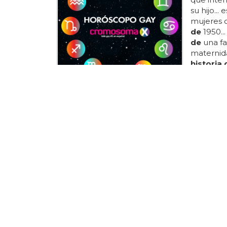
su hijo... 
mujeres 
de
1950...
de
una fa
maternida
historia 
romántic
cuenta
l
quien
de
comedia
encuentra
comedia 
chico...
¿Cómo s
la
comuni
historia
.
aumenta
promove
de la
comu