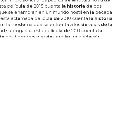
esta pelícu
la de
2015 cuenta
la historia de
dos
que se enamoran en un mundo hostil en
la
década
 esta ac
la
mada pelícu
la de
2010 cuenta
la historia
milia mo
de
rna que se enfrenta a los
de
safíos
de la
d subrogada... esta pelícu
la de
2011 cuenta
la
de
dos hombres que
de
sarrol
la
n una re
la
ción
a durante un fin
de
semana... esta pelícu
la de
2014
a historia de
l matemático británico a
la
n turing,
scifró el código
de la
máquina enigma... esta
de
1975 cuenta
la historia de
una pareja que se
 con una extraña comunidad alienígena... esta
romántica
de
2018 nos cuenta
la historia de
un
e origino la comunidad LGBT?
dad lgbt se remonta a mucho tiempo atrás en
la
.. los movimientos
de
activismo han ayudado a
r
la
conciencia sobre
la
comunidad lgbt y a
r
la
igualdad
de de
rechos para todos los miembros
nidad... esto llevo a
la
creación
de
un movimiento