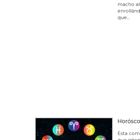
macho al
enrollánd
que...
Horósco
Esta com
que inten