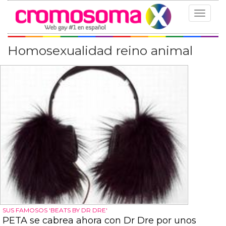
Toggle
navigat
Homosexualidad reino animal
SUS FAMOSOS 'BEATS BY DR DRE'
PETA se cabrea ahora con Dr Dre por unos