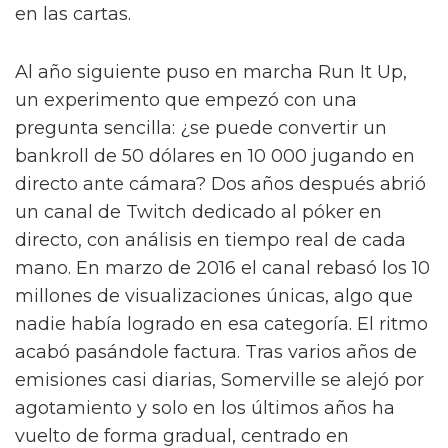
en las cartas.
Al año siguiente puso en marcha Run It Up,
un experimento que empezó con una
pregunta sencilla: ¿se puede convertir un
bankroll de 50 dólares en 10 000 jugando en
directo ante cámara? Dos años después abrió
un canal de Twitch dedicado al póker en
directo, con análisis en tiempo real de cada
mano. En marzo de 2016 el canal rebasó los 10
millones de visualizaciones únicas, algo que
nadie había logrado en esa categoría. El ritmo
acabó pasándole factura. Tras varios años de
emisiones casi diarias, Somerville se alejó por
agotamiento y solo en los últimos años ha
vuelto de forma gradual, centrado en