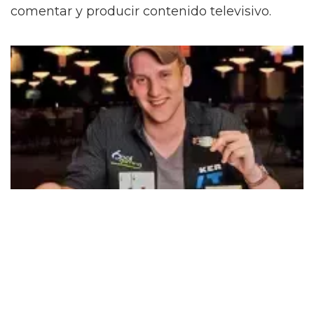
comentar y producir contenido televisivo.
Ryan Laplante: el brazalete, la voz y la
enseñanza