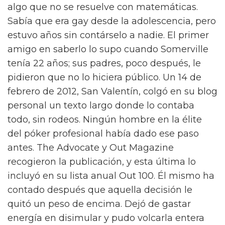
algo que no se resuelve con matemáticas.
Sabía que era gay desde la adolescencia, pero
estuvo años sin contárselo a nadie. El primer
amigo en saberlo lo supo cuando Somerville
tenía 22 años; sus padres, poco después, le
pidieron que no lo hiciera público. Un 14 de
febrero de 2012, San Valentín, colgó en su blog
personal un texto largo donde lo contaba
todo, sin rodeos. Ningún hombre en la élite
del póker profesional había dado ese paso
antes. The Advocate y Out Magazine
recogieron la publicación, y esta última lo
incluyó en su lista anual Out 100. Él mismo ha
contado después que aquella decisión le
quitó un peso de encima. Dejó de gastar
energía en disimular y pudo volcarla entera