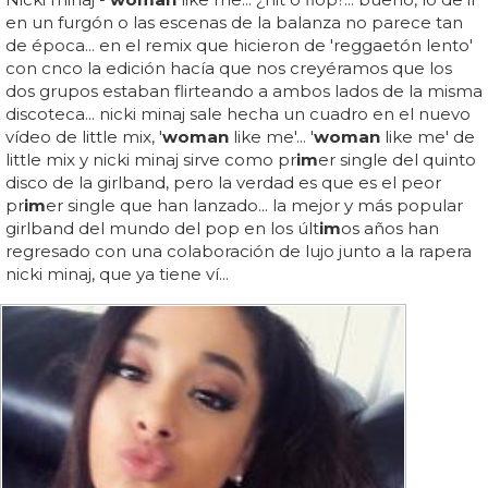
en un furgón o las escenas de la balanza no parece tan
de época... en el remix que hicieron de 'reggaetón lento'
con cnco la edición hacía que nos creyéramos que los
dos grupos estaban flirteando a ambos lados de la misma
discoteca... nicki minaj sale hecha un cuadro en el nuevo
vídeo de little mix, '
woman
like me'... '
woman
like me' de
little mix y nicki minaj sirve como pr
im
er single del quinto
disco de la girlband, pero la verdad es que es el peor
pr
im
er single que han lanzado... la mejor y más popular
girlband del mundo del pop en los últ
im
os años han
regresado con una colaboración de lujo junto a la rapera
nicki minaj, que ya tiene ví...