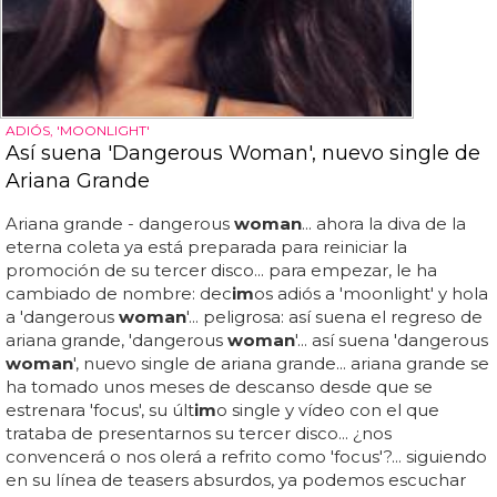
ADIÓS, 'MOONLIGHT'
Así suena 'Dangerous Woman', nuevo single de
Ariana Grande
Ariana grande - dangerous
woman
... ahora la diva de la
eterna coleta ya está preparada para reiniciar la
promoción de su tercer disco... para empezar, le ha
cambiado de nombre: dec
im
os adiós a 'moonlight' y hola
a 'dangerous
woman
'... peligrosa: así suena el regreso de
ariana grande, 'dangerous
woman
'... así suena 'dangerous
woman
', nuevo single de ariana grande... ariana grande se
ha tomado unos meses de descanso desde que se
estrenara 'focus', su últ
im
o single y vídeo con el que
trataba de presentarnos su tercer disco... ¿nos
convencerá o nos olerá a refrito como 'focus'?... siguiendo
en su línea de teasers absurdos, ya podemos escuchar