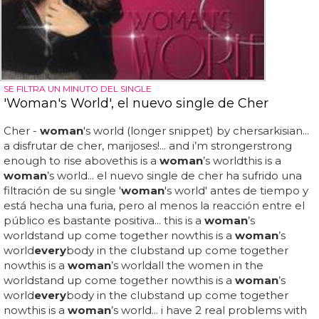
SE FILTRA UN MINUTO DEL SINGLE
'Woman's World', el nuevo single de Cher
Cher -
woman
's world (longer snippet) by chersarkisian...
a disfrutar de cher, marijoses!... and i’m strongerstrong
enough to rise abovethis is a
woman
’s worldthis is a
woman
’s world... el nuevo single de cher ha sufrido una
filtración de su single '
woman
's world' antes de tiempo y
está hecha una furia, pero al menos la reacción entre el
público es bastante positiva... this is a
woman
’s
worldstand up come together nowthis is a
woman
’s
world
every
body in the clubstand up come together
nowthis is a
woman
’s worldall the women in the
worldstand up come together nowthis is a
woman
’s
world
every
body in the clubstand up come together
nowthis is a
woman
’s world... i have 2 real problems with