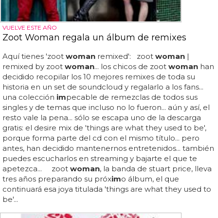
VUELVE ESTE AÑO
Zoot Woman regala un álbum de remixes
Aquí tienes 'zoot
woman
remixed': zoot
woman
|
remixed by zoot
woman
... los chicos de zoot
woman
han
decidido recopilar los 10 mejores remixes de toda su
historia en un set de soundcloud y regalarlo a los fans...
una colección
im
pecable de remezclas de todos sus
singles y de temas que incluso no lo fueron... aún y así, el
resto vale la pena... sólo se escapa uno de la descarga
gratis: el desire mix de 'things are what they used to be',
porque forma parte del cd con el mismo título... pero
antes, han decidido mantenernos entretenidos... también
puedes escucharlos en streaming y bajarte el que te
apetezca... zoot
woman
, la banda de stuart price, lleva
tres años preparando su próx
im
o álbum, el que
continuará esa joya titulada 'things are what they used to
be'...