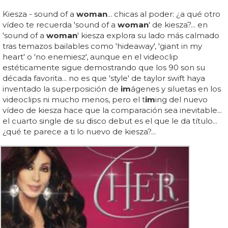
Kiesza - sound of a
woman
... chicas al poder: ¿a qué otro
vídeo te recuerda 'sound of a
woman
' de kiesza?... en
'sound of a
woman
' kiesza explora su lado más calmado
tras temazos bailables como 'hideaway', 'giant in my
heart' o 'no enemiesz', aunque en el videoclip
estéticamente sigue demostrando que los 90 son su
década favorita... no es que 'style' de taylor swift haya
inventado la superposición de
im
ágenes y siluetas en los
videoclips ni mucho menos, pero el t
im
ing del nuevo
vídeo de kiesza hace que la comparación sea inevitable...
el cuarto single de su disco debut es el que le da título...
¿qué te parece a ti lo nuevo de kiesza?...