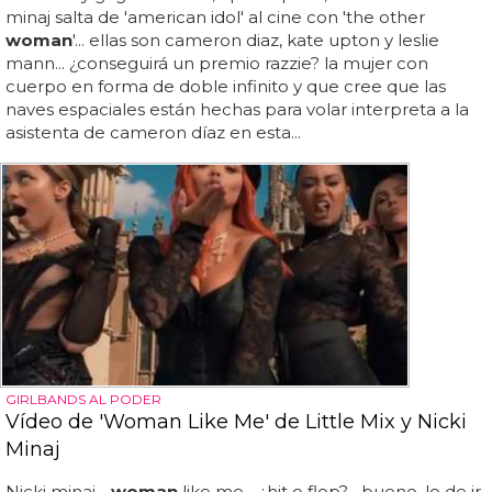
minaj salta de 'american idol' al cine con 'the other
woman
'... ellas son cameron diaz, kate upton y leslie
mann... ¿conseguirá un premio razzie? la mujer con
cuerpo en forma de doble infinito y que cree que las
naves espaciales están hechas para volar interpreta a la
asistenta de cameron díaz en esta...
GIRLBANDS AL PODER
Vídeo de 'Woman Like Me' de Little Mix y Nicki
Minaj
Nicki minaj -
woman
like me... ¿hit o flop?... bueno, lo de ir