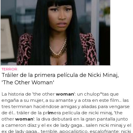
TERROR
Tráiler de la primera película de Nicki Minaj,
'The Other Woman'
La historia de 'the other
woman
': un chulop*tas que
engaña a su mujer, a su amante y a otra en este film... las
tres terminan haciéndose amigas y aliadas para vengarse
de él... tráiler de la pr
im
era película de nicki minaj, 'the
other
woman
': la diva debutará en la gran pantalla junto
a cameron díaz y el ex de lady gaga... salen nicki minaj y el
ex de lady gaga... terrible, apocalíptico, escalofriante: nicki