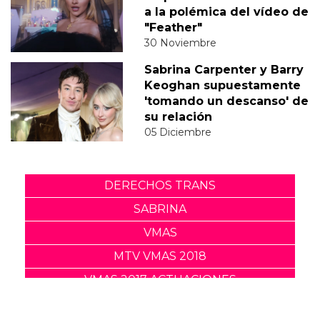
a la polémica del vídeo de
"Feather"
30 Noviembre
Sabrina Carpenter y Barry
Keoghan supuestamente
'tomando un descanso' de
su relación
05 Diciembre
DERECHOS TRANS
SABRINA
VMAS
MTV VMAS 2018
VMAS 2017 ACTUACIONES
MENSAJE DEL REY