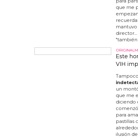
esto[la p
para part
que me p
empezamos
recuerda 
mantuvo r
director..
"también 
ORIGINALM
Este ho
VIH imp
Tampoco 
indetect
un montó
que me e
diciendo 
comenzó..
para amar
pastillas
alrededor.