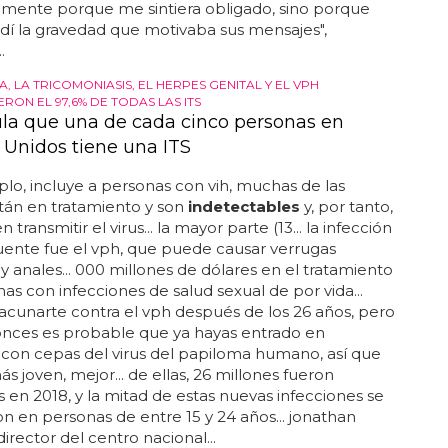
e seguridad, no hay progreso sin confrontación... no
amente porque me sintiera obligado, sino porque
í la gravedad que motivaba sus mensajes",
.
A, LA TRICOMONIASIS, EL HERPES GENITAL Y EL VPH
RON EL 97,6% DE TODAS LAS ITS
ula que una de cada cinco personas en
 Unidos tiene una ITS
lo, incluye a personas con vih, muchas de las
tán en tratamiento y son
indetectables
y, por tanto,
transmitir el virus... la mayor parte (13... la infección
ente fue el vph, que puede causar verrugas
 y anales... 000 millones de dólares en el tratamiento
as con infecciones de salud sexual de por vida...
cunarte contra el vph después de los 26 años, pero
onces es probable que ya hayas entrado en
con cepas del virus del papiloma humano, así que
s joven, mejor... de ellas, 26 millones fueron
s en 2018, y la mitad de estas nuevas infecciones se
n en personas de entre 15 y 24 años... jonathan