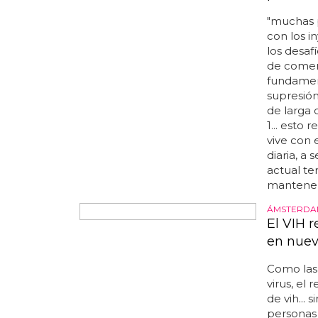
para el 
"muchas p
con los i
los desafí
de comerc
fundament
supresión
de larga 
1... esto
vive con 
diaria, a 
actual ter
mantener l
ÁMSTERDAM
El VIH 
en nuev
Como las
virus, el
de vih...