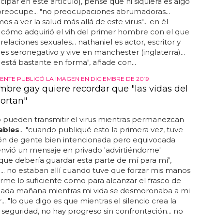
areja respondió a un mensaje publicado en twitter
icipar en este artículo], pensé que ni siquiera es algo
reocupe... "no preocupaciones abrumadoras...
 a ver la salud más allá de este virus"... en él
cómo adquirió el vih del primer hombre con el que
elaciones sexuales... nathaniel es actor, escritor y
. es seronegativo y vive en manchester (inglaterra)...
está bastante en forma", añade con...
ENTE PUBLICÓ LA IMAGEN EN DICIEMBRE DE 2019
mbre gay quiere recordar que "las vidas del
ortan"
pueden transmitir el virus mientras permanezcan
ables
... "cuando publiqué esto la primera vez, tuve
n de gente bien intencionada pero equivocada
nvió un mensaje en privado 'advirtiéndome'
que debería guardar esta parte de mí para mí",
. no estaban allí cuando tuve que forzar mis manos
me lo suficiente como para alcanzar el frasco de
 cada mañana mientras mi vida se desmoronaba a mi
.. "lo que digo es que mientras el silencio crea la