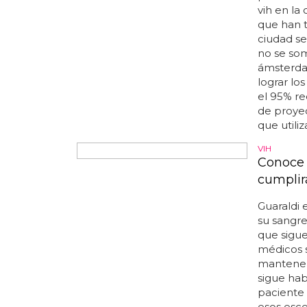
personas 
vih en la
que han t
ciudad se
no se som
ámsterdam
lograr lo
el 95% re
de proyec
que utiliza
VIH
Conoce 
cumplir
Guaraldi 
su sangre
que sigue
médicos s
mantener 
sigue hab