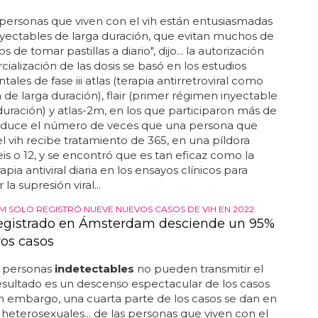
VIH
ersonas que viven con el vih están entusiasmadas
nyectables de larga duración, que evitan muchos de
os de tomar pastillas a diario", dijo... la autorización
ialización de las dosis se basó en los estudios
ales de fase iii atlas (terapia antirretroviral como
 de larga duración), flair (primer régimen inyectable
duración) y atlas-2m, en los que participaron más de
 reduce el número de veces que una persona que
el vih recibe tratamiento de 365, en una píldora
seis o 12, y se encontró que es tan eficaz como la
apia antiviral diaria en los ensayos clínicos para
a supresión viral...
 SOLO REGISTRÓ NUEVE NUEVOS CASOS DE VIH EN 2022
registrado en Ámsterdam desciende un 95%
os casos
 personas
indetectables
no pueden transmitir el
 resultado es un descenso espectacular de los casos
 sin embargo, una cuarta parte de los casos se dan en