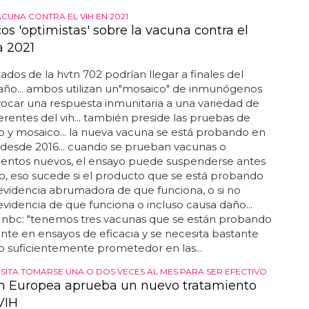
irector del centro nacional...
CUNA CONTRA EL VIH EN 2021
cos 'optimistas' sobre la vacuna contra el
a 2021
tados de la hvtn 702 podrían llegar a finales del
año... ambos utilizan un"mosaico" de inmunógenos
ocar una respuesta inmunitaria a una variedad de
erentes del vih... también preside las pruebas de
 y mosaico... la nueva vacuna se está probando en
 desde 2016... cuando se prueban vacunas o
ntos nuevos, el ensayo puede suspenderse antes
, eso sucede si el producto que se está probando
videncia abrumadora de que funciona, o si no
videncia de que funciona o incluso causa daño...
 a nbc: "tenemos tres vacunas que se están probando
te en ensayos de eficacia y se necesita bastante
lo suficientemente prometedor en las...
SITA TOMARSE UNA O DOS VECES AL MES PARA SER EFECTIVO
n Europea aprueba un nuevo tratamiento