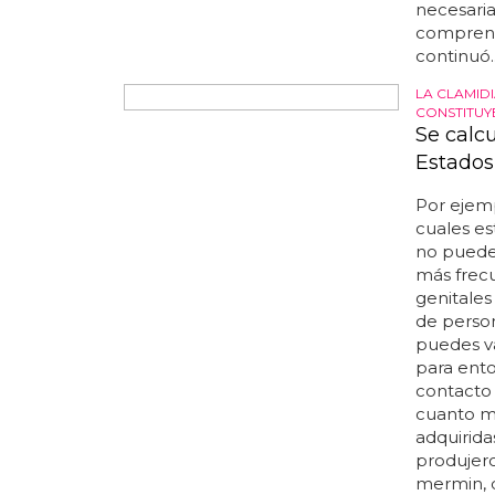
ilusión d
necesari
comprend
continuó..
LA CLAMIDI
CONSTITUYE
Se calc
Estados
Por ejemp
cuales es
no pueden 
más frecu
genitales
de person
puedes va
para ent
contacto 
cuanto má
adquirida
produjero