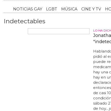
NOTICI
Indetectables
LO HA DIC
Jonatha
"indete
Hablando 
pidió al 
puede red
medicamen
hay una c
hay en un
declarac
entonces
de casi 1
condición
sábado 21