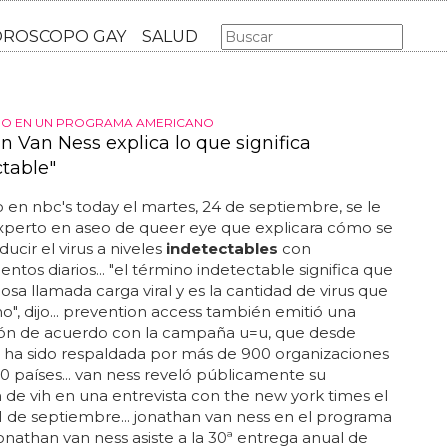
AS GAY
LGBT
MÚSICA
CINE Y TV
HOROSCOPO GA
HO EN UN PROGRAMA AMERICANO
n Van Ness explica lo que significa
ctable"
en nbc's today el martes, 24 de septiembre, se le
experto en aseo de queer eye que explicara cómo se
ucir el virus a niveles
indetectables
con
tos diarios... "el término indetectable significa que
osa llamada carga viral y es la cantidad de virus que
o", dijo... prevention access también emitió una
ión de acuerdo con la campaña u=u, que desde
 ha sido respaldada por más de 900 organizaciones
00 países... van ness reveló públicamente su
 de vih en una entrevista con the new york times el
 de septiembre... jonathan van ness en el programa