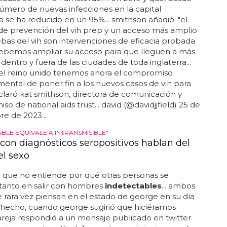
icadas con vih en ámsterdam en 2019 y que, desde
número de nuevas infecciones en la capital
 se ha reducido en un 95%... smithson añadió: "el
de prevención del vih prep y un acceso más amplio
ebas del vih son intervenciones de eficacia probada
debemos ampliar su acceso para que lleguen a más
dentro y fuera de las ciudades de toda inglaterra...
 el reino unido tenemos ahora el compromiso
ntal de poner fin a los nuevos casos de vih para
claró kat smithson, directora de comunicación y
o de national aids trust... david (@davidjjfield) 25 de
e de 2023...
BLE EQUIVALE A INTRANSMISIBLE"
 con diagnósticos seropositivos hablan del
el sexo
e que no entiende por qué otras personas se
tanto en salir con hombres
indetectables
... ambos
 rara vez piensan en el estado de george en su día
e hecho, cuando george sugirió que hiciéramos