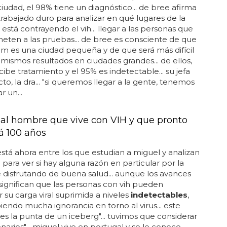
heterosexuales... de las personas que viven con el
 ciudad, el 98% tiene un diagnóstico... de bree afirma
rabajado duro para analizar en qué lugares de la
 está contrayendo el vih... llegar a las personas que
eten a las pruebas... de bree es consciente de que
 es una ciudad pequeña y de que será más difícil
s mismos resultados en ciudades grandes... de ellos,
cibe tratamiento y el 95% es indetectable... su jefa
to, la dra... "si queremos llegar a la gente, tenemos
r un...
al hombre que vive con VIH y que pronto
á 100 años
está ahora entre los que estudian a miguel y analizan
 para ver si hay alguna razón en particular por la
 disfrutando de buena salud... aunque los avances
ignifican que las personas con vih pueden
su carga viral suprimida a niveles
indetectables
,
iendo mucha ignorancia en torno al virus... este