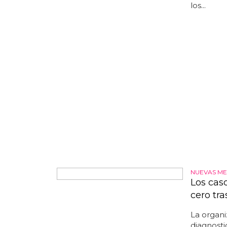
de hoy...
los...
NUEVAS ME
Los cas
cero tra
La organi