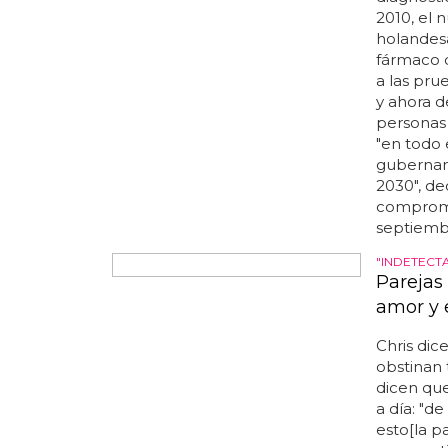
diagnost
2010, el 
holandesa
fármaco 
a las pru
y ahora 
personas 
"en todo
gubername
2030", de
compromis
septiembr
"INDETECTA
Parejas
amor y 
Chris dic
obstinan 
dicen que
a día: "d