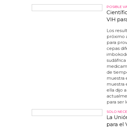
mermin, d
POSIBLE VA
Científi
VIH par
Los resul
próximo 
para prov
cepas dif
imbokodo
sudáfrica
medicame
de tiempo
muestra e
muestra e
ella dijo
actualmen
para ser 
SOLO NECE
La Unió