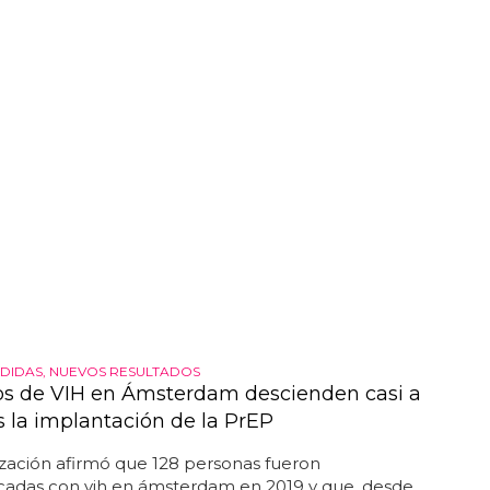
 jonathan van ness asiste a la 30ª entrega anual de
DIDAS, NUEVOS RESULTADOS
os de VIH en Ámsterdam descienden casi a
s la implantación de la PrEP
zación afirmó que 128 personas fueron