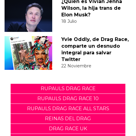
¿Quién es Vivian Jenna
Wilson, la hija trans de
Elon Musk?
18 Julio
Yvie Oddly, de Drag Race,
comparte un desnudo
integral para salvar
Twitter
22 Noviembre
RUPAULS DRAG RACE
RUPAULS DRAG RACE 10
RUPAULS DRAG RACE ALL STARS
REINAS DEL DRAG
DRAG RACE UK