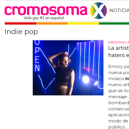
NOTICI
Indie pop
MIENTRAS 
La arti
haters 
Emory par
nueva yor
músico
i
nuevo art
que se to
mensaje..
bombarde
consecuen
aplicació
modo de 
público..