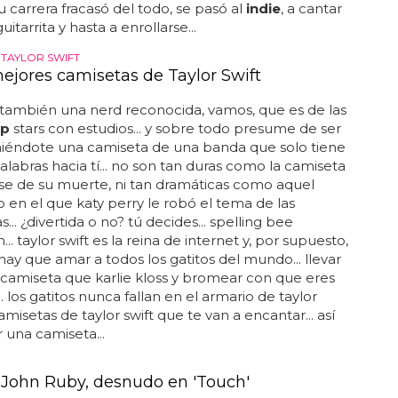
 carrera fracasó del todo, se pasó al
indie
, a cantar
itarrita y hasta a enrollarse...
 TAYLOR SWIFT
mejores camisetas de Taylor Swift
 también una nerd reconocida, vamos, que es de las
p
stars con estudios... y sobre todo presume de ser
éndote una camiseta de una banda que solo tiene
labras hacia tí... no son tan duras como la camiseta
se de su muerte, ni tan dramáticas como aquel
n el que katy perry le robó el tema de las
... ¿divertida o no? tú decides... spelling bee
. taylor swift es la reina de internet y, por supuesto,
hay que amar a todos los gatitos del mundo... llevar
camiseta que karlie kloss y bromear con que eres
. los gatitos nunca fallan en el armario de taylor
 camisetas de taylor swift que te van a encantar... así
r una camiseta...
r John Ruby, desnudo en 'Touch'