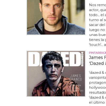
Nos remon
actor, qu
todo... el
turno al 
sacar del
luego no 
unas buen
tienes la
'touch'..
PINTARRA
James F
'Dazed 
'dazed & 
variopinta
protagoni
hollywood
resultado
'dazed & 
el último