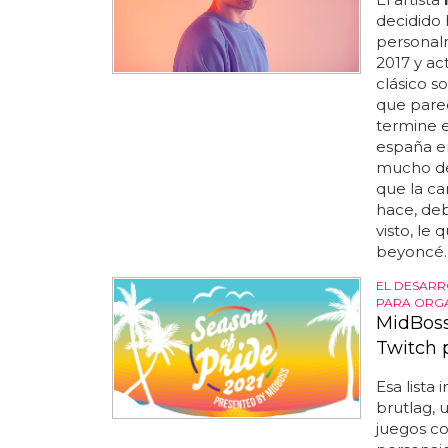
decidido 
personal
2017 y ac
clásico s
que pare
termine e
españa en
mucho de 
que la can
hace, deb
visto, le 
beyoncé..
EL DESAR
PARA ORGA
MidBoss
Twitch 
Esa lista
brutlag, 
juegos co