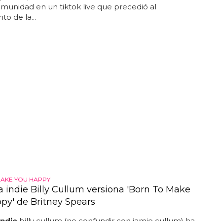
munidad en un tiktok live que precedió al
to de la...
AKE YOU HAPPY
ta indie Billy Cullum versiona 'Born To Make
py' de Britney Spears
indie
billy cullum (no confundir con jamie cullum) ha