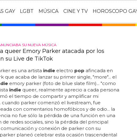
AS GAY
LGBT
MÚSICA
CINE Y TV
HOROSCOPO GA
ANUNCIABA SU NUEVA MÚSICA
sta queer Emory Parker atacada por los
en su Live de TikTok
ker es una artista
indie
electro
pop
afincada en
k que acaba de lanzar su primer single, "more"... el
ndie
emory parker (foto de blue slate film)... "como
ista
indie
queer, realmente aprecio a cada persona
mó el tiempo de compartir y amplificar mi
. cuando parker comenzó el livestream, fue
ada con comentarios homofóbicos y de odio... la
cia no fue sólo la pérdida de una función en una
n de redes sociales, sino la pérdida del principal
comunicación y conexión de parker con su
. parker planeó celebrar esta ocasión trascendental