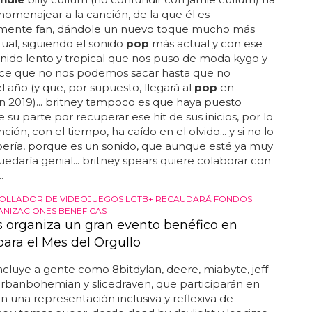
homenajear a la canción, de la que él es
mente fan, dándole un nuevo toque mucho más
tual, siguiendo el sonido
pop
más actual y con ese
onido lento y tropical que nos puso de moda kygo y
ce que no nos podemos sacar hasta que no
l año (y que, por supuesto, llegará al
pop
en
 2019)... britney tampoco es que haya puesto
su parte por recuperar ese hit de sus inicios, por lo
ción, con el tiempo, ha caído en el olvido... y si no lo
ería, porque es un sonido, que aunque esté ya muy
quedaría genial... britney spears quiere colaborar con
.
ROLLADOR DE VIDEOJUEGOS LGTB+ RECAUDARÁ FONDOS
NIZACIONES BENEFICAS
 organiza un gran evento benéfico en
para el Mes del Orgullo
 incluye a gente como 8bitdylan, deere, miabyte, jeff
urbanbohemian y slicedraven, que participarán en
n una representación inclusiva y reflexiva de