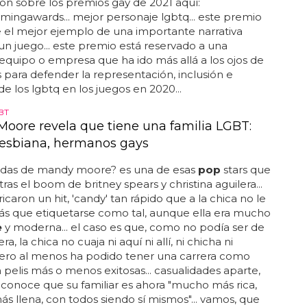
ón sobre los premios gay de 2021 aquí:
ymingawards... mejor personaje lgbtq... este premio
 el mejor ejemplo de una importante narrativa
un juego... este premio está reservado a una
equipo o empresa que ha ido más allá a los ojos de
s para defender la representación, inclusión e
de los lgbtq en los juegos en 2020...
BT
oore revela que tiene una familia LGBT:
esbiana, hermanos gays
rdas de mandy moore? es una de esas
pop
stars que
tras el boom de britney spears y christina aguilera...
icaron un hit, 'candy' tan rápido que a la chica no le
s que etiquetarse como tal, aunque ella era mucho
e
y moderna... el caso es que, como no podía ser de
a, la chica no cuaja ni aquí ni allí, ni chicha ni
pero al menos ha podido tener una carrera como
n pelis más o menos exitosas... casualidades aparte,
onoce que su familiar es ahora "mucho más rica,
 llena, con todos siendo sí mismos"... vamos, que