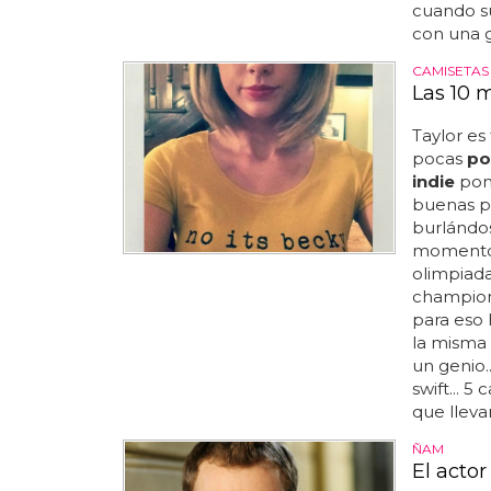
cuando su
con una gu
CAMISETAS
Las 10 
Taylor es
pocas
po
indie
poni
buenas pa
burlándo
momento e
olimpiadas
champion..
para eso 
la misma 
un genio..
swift... 5
que lleva
ÑAM
El acto