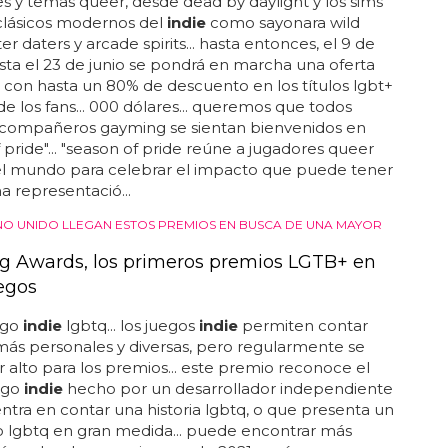
s y temas queer, desde dead by daylight y los sims
 clásicos modernos del
indie
como sayonara wild
ter daters y arcade spirits... hasta entonces, el 9 de
asta el 23 de junio se pondrá en marcha una oferta
con hasta un 80% de descuento en los títulos lgbt+
 de los fans... 000 dólares... queremos que todos
 compañeros gayming se sientan bienvenidos en
 pride"... "season of pride reúne a jugadores queer
el mundo para celebrar el impacto que puede tener
 representació...
NO UNIDO LLEGAN ESTOS PREMIOS EN BUSCA DE UNA MAYOR
 Awards, los primeros premios LGTB+ en
egos
ego
indie
lgbtq... los juegos
indie
permiten contar
 más personales y diversas, pero regularmente se
 alto para los premios... este premio reconoce el
ego
indie
hecho por un desarrollador independiente
ntra en contar una historia lgbtq, o que presenta un
 lgbtq en gran medida... puede encontrar más