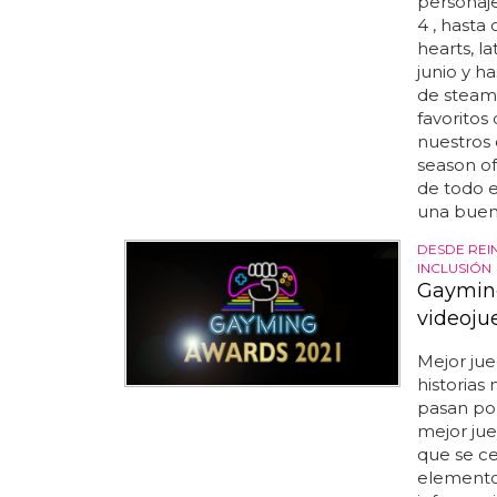
personaje
4 , hasta
hearts, la
junio y h
de steam 
favoritos
nuestros
season of
de todo 
una buena
DESDE REI
INCLUSIÓN
Gayming
videoju
Mejor ju
historias
pasan por
mejor ju
que se ce
elemento