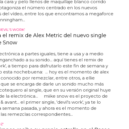
y la cara y pelo llenos de maquillaje blanco corrido
rotagoniza el número centrado en los nuevos
os del vídeo, entre los que encontramos a megaforce
unningham...
'DEVIL'S WORK'
 el remix de Alex Metric del nuevo single
e Snow
ectrónica a partes iguales, tiene a usa y a medio
anchado a su sonido... aquí tienes el remix de
ork', a tiempo para disfrutarlo este fin de semana y
o esta nochebuena: ... hoy es el momento de alex
j conocido por remezclar, entre otros, a ellie
, que se encarga de darle un sonido mucho más
scotequero al single, que en su versión original huye
e la electrónica... miike snow es el proyecto de
 avant... el primer single, 'devil's work', ya te lo
la semana pasada, y ahora es el momento de
las remezclas correspondientes...
Z'