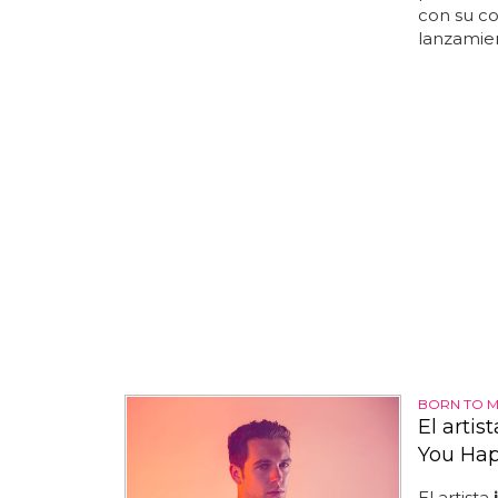
con su co
lanzamien
BORN TO M
El artis
You Hap
El artista