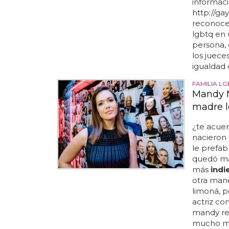
informaci
http://ga
reconoce
lgbtq en 
persona, 
los juece
igualdad 
FAMILIA LG
Mandy M
madre l
¿te acue
nacieron 
le prefabr
quedó má
más
indi
otra maner
limoná, 
actriz co
mandy rec
mucho más