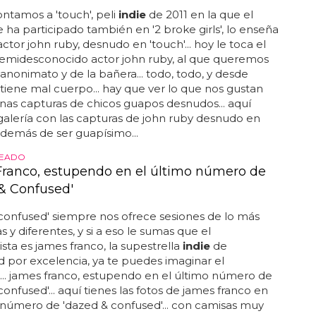
tamos a 'touch', peli
indie
de 2011 en la que el
e ha participado también en '2 broke girls', lo enseña
 actor john ruby, desnudo en 'touch'... hoy le toca el
semidesconocido actor john ruby, al que queremos
 anonimato y de la bañera... todo, todo, y desde
tiene mal cuerpo... hay que ver lo que nos gustan
as capturas de chicos guapos desnudos... aquí
 galería con las capturas de john ruby desnudo en
. además de ser guapísimo...
JEADO
ranco, estupendo en el último número de
& Confused'
confused' siempre nos ofrece sesiones de lo más
s y diferentes, y si a eso le sumas que el
sta es james franco, la supestrella
indie
de
 por excelencia, ya te puedes imaginar el
... james franco, estupendo en el último número de
confused'... aquí tienes las fotos de james franco en
 número de 'dazed & confused'... con camisas muy