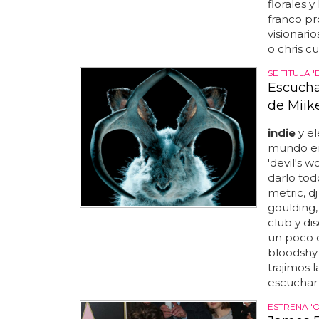
florales 
franco p
visionari
o chris c
SE TITULA 
Escucha
de Miik
indie
y el
mundo eng
'devil's w
darlo tod
metric, d
goulding
club y di
un poco d
bloodshy &
trajimos 
escuchar 
ESTRENA 'O