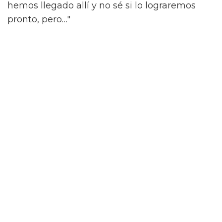
hemos llegado allí y no sé si lo lograremos
pronto, pero…"
"Cuando la gente pregunta cuáles son tus
papeles soñados, les digo: 'no tengo sueños.
¡Tengo planes!'. Espero que en el futuro
podamos dejar de preocuparnos tanto por
quiénes son las personas y permitirles contar
su historia."
'What It Feels Like For A Girl' se emitirá en
BBC Three y iPlayer el 3 de junio.