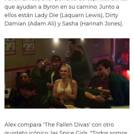
que ayudan a Byron en su camino. Junto a
ellos están Lady Die (Laquarn Lewis), Dirty
Damian (Adam Ali) y Sasha (Hannah Jones).
Alex compara 'The Fallen Divas' con otro
quinteto icónico: las Spice Girls. "Todos somos