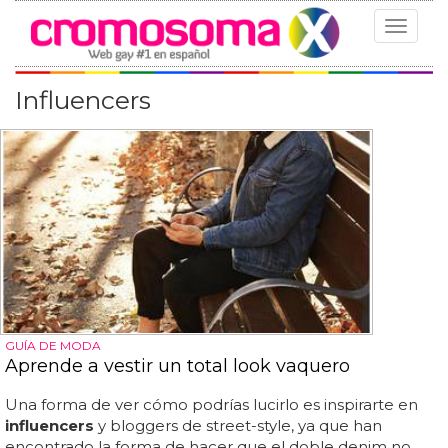
Toggle
navigat
Influencers
GUÍA DE MODA
Aprende a vestir un total look vaquero
Una forma de ver cómo podrías lucirlo es inspirarte en
influencers
y bloggers de street-style, ya que han
encontrado la forma de hacer que el doble denim no