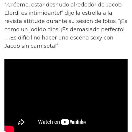
“¡Créeme, estar desnudo alrededor de Jacob
Elordi es intimidante!” dijo la estrella a la
revista attitude durante su sesión de fotos. “¡Es
como un jodido dios! ¡Es demasiado perfecto!
… ¡Es difícil no hacer una escena sexy con
Jacob sin camiseta!”