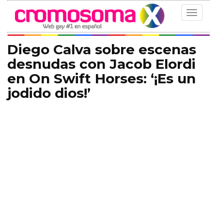
Toggle
navigat
Diego Calva sobre escenas
desnudas con Jacob Elordi
en On Swift Horses: ‘¡Es un
jodido dios!’