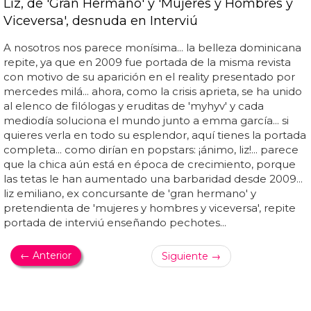
Liz, de 'Gran Hermano' y 'Mujeres y Hombres y
Viceversa', desnuda en Interviú
A nosotros nos parece monísima... la belleza dominicana
repite, ya que en 2009 fue portada de la misma revista
con motivo de su aparición en el reality presentado por
mercedes milá... ahora, como la crisis aprieta, se ha unido
al elenco de filólogas y eruditas de 'myhyv' y cada
mediodía soluciona el mundo junto a emma garcía... si
quieres verla en todo su esplendor, aquí tienes la portada
completa... como dirían en popstars: ¡ánimo, liz!... parece
que la chica aún está en época de crecimiento, porque
las tetas le han aumentado una barbaridad desde 2009...
liz emiliano, ex concursante de 'gran hermano' y
pretendienta de 'mujeres y hombres y viceversa', repite
portada de interviú enseñando pechotes...
← Anterior
Siguiente →