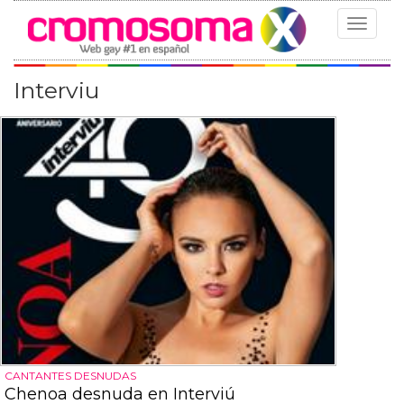
Toggle
navigat
Interviu
CANTANTES DESNUDAS
Chenoa desnuda en Interviú