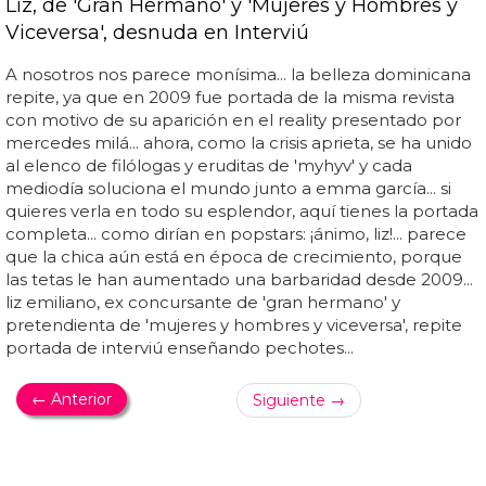
Liz, de 'Gran Hermano' y 'Mujeres y Hombres y
Viceversa', desnuda en Interviú
A nosotros nos parece monísima... la belleza dominicana
repite, ya que en 2009 fue portada de la misma revista
con motivo de su aparición en el reality presentado por
mercedes milá... ahora, como la crisis aprieta, se ha unido
al elenco de filólogas y eruditas de 'myhyv' y cada
mediodía soluciona el mundo junto a emma garcía... si
quieres verla en todo su esplendor, aquí tienes la portada
completa... como dirían en popstars: ¡ánimo, liz!... parece
que la chica aún está en época de crecimiento, porque
las tetas le han aumentado una barbaridad desde 2009...
liz emiliano, ex concursante de 'gran hermano' y
pretendienta de 'mujeres y hombres y viceversa', repite
portada de interviú enseñando pechotes...
← Anterior
Siguiente →