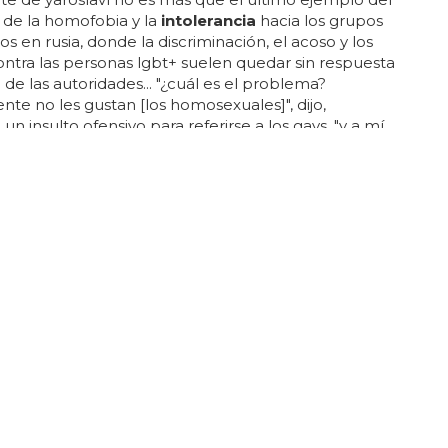
de la homofobia y la
intolerancia
hacia los grupos
os en rusia, donde la discriminación, el acoso y los
ntra las personas lgbt+ suelen quedar sin respuesta
 de las autoridades... "¿cuál es el problema?
te no les gustan [los homosexuales]", dijo,
 un insulto ofensivo para referirse a los gays, "y a mí
... "consideramos estos ataques como una llamada
to", dijo taras sidorin, jefe de la rama de yaroslavl del
veteranos defender... "ya se ha redactado el
o a las fuerzas del orden", dijo, "había niños
 en la sala... este comportamiento es simplemente
e"...
NTRARÍAN EN ESTE GRUPO LAS FEMINISTAS RADICALES
alificará como extremistas los grupos LGTB+
 de "extremistas" los derechos de las personas lgbt+
l último ejemplo de la creciente homofobia e
cia
hacia los grupos minoritarios en la rusia de
putin, donde la discriminación, el acoso y los abusos
s personas lgbt+ suelen quedar sin respuesta por