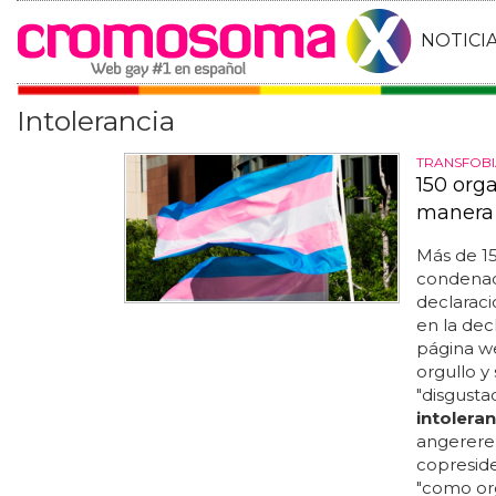
NOTICI
Intolerancia
TRANSFOBI
150 org
manera
Más de 1
condena
declaració
en la dec
página we
orgullo y
"disgusta
intoleran
angererer
copreside
"como org