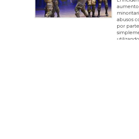
aumento 
minoritari
abusos co
por parte
simplemen
utilizando
tampoco"
al asesina
grupo de 
comunicad
pequeños
inaceptabl
TAMBIÉN E
Rusia c
Calificar
es sólo e
intoleran
vladimir 
contra la