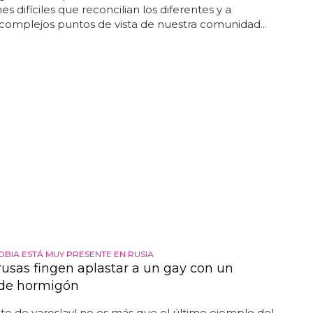
es difíciles que reconcilian los diferentes y a
omplejos puntos de vista de nuestra comunidad...
BIA ESTÁ MUY PRESENTE EN RUSIA
rusas fingen aplastar a un gay con un
de hormigón
nte de yaroslavl no es más que el último ejemplo del