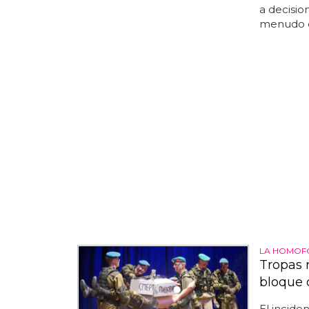
a decision
menudo c
LA HOMOFO
Tropas 
bloque 
El incide