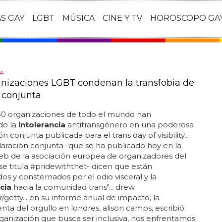
AS GAY
LGBT
MÚSICA
CINE Y TV
HOROSCOPO GA
A
anizaciones LGBT condenan la transfobia de
 conjunta
50 organizaciones de todo el mundo han
do la
intolerancia
antitransgénero en una poderosa
n conjunta publicada para el trans day of visibility...
laración conjunta -que se ha publicado hoy en la
b de la asociación europea de organizadores del
 se titula #pridewiththet- dicen que están
dos y consternados por el odio visceral y la
cia
hacia la comunidad trans"... drew
/getty... en su informe anual de impacto, la
nta del orgullo en londres, alison camps, escribió:
anización que busca ser inclusiva, nos enfrentamos