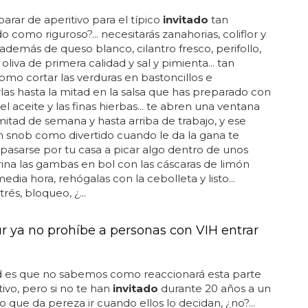
arar de aperitivo para el típico
invitado
tan
o como riguroso?... necesitarás zanahorias, coliflor y
además de queso blanco, cilantro fresco, perifollo,
oliva de primera calidad y sal y pimienta... tan
como cortar las verduras en bastoncillos e
rlas hasta la mitad en la salsa que has preparado con
el aceite y las finas hierbas... te abren una ventana
mitad de semana y hasta arriba de trabajo, y ese
 snob como divertido cuando le da la gana te
asarse por tu casa a picar algo dentro de unos
arina las gambas en bol con las cáscaras de limón
edia hora, rehógalas con la cebolleta y listo...
trés, bloqueo, ¿...
r ya no prohíbe a personas con VIH entrar
d es que no sabemos como reaccionará esta parte
tivo, pero si no te han
invitado
durante 20 años a un
mo que da pereza ir cuando ellos lo decidan, ¿no?...