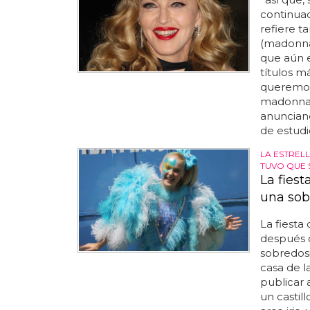
continuac
refiere t
(madonna 
que aún e
títulos má
queremos
madonna y
anunciand
de estudi
LA ESTREL
TUVO QUE 
La fiest
una sob
La fiesta
después 
sobredosi
casa de la
publicar a
un castil