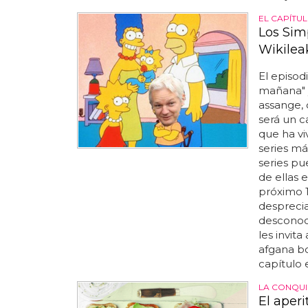
EL CAPÍTUL
Los Sim
Wikilea
El episod
mañana" 
assange, 
será un c
que ha vi
series má
series pu
de ellas 
próximo 1
desprecia
desconoc
les invit
afgana bo
capítulo 
LA CONQUI
El aperi