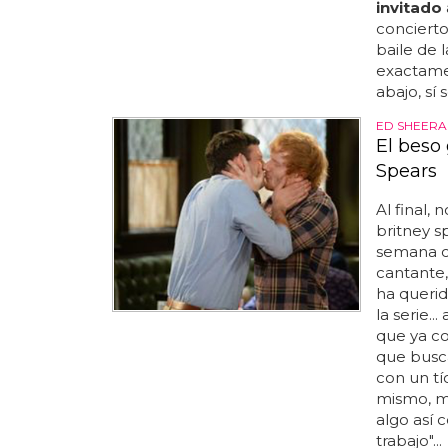
invitado
conciert
baile de 
exactame
abajo, sí se
ED SHEERA
El beso
Spears
Al final,
britney s
semana 
cantante
ha querid
la serie.
que ya c
que busc
con un tío
mismo, mi
algo así 
trabajo"...