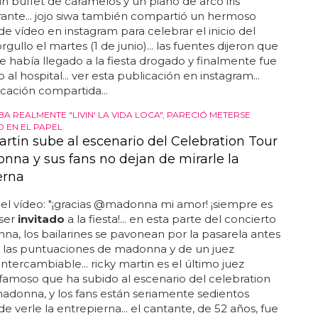
 un buffet de caramelos y un piano de arco iris
ante... jojo siwa también compartió un hermoso
e vídeo en instagram para celebrar el inicio del
gullo el martes (1 de junio)... las fuentes dijeron que
 había llegado a la fiesta drogado y finalmente fue
 al hospital... ver esta publicación en instagram...
cación compartida...
BA REALMENTE "LIVIN' LA VIDA LOCA", PARECIÓ METERSE
 EN EL PAPEL
artin sube al escenario del Celebration Tour
nna y sus fans no dejan de mirarle la
erna
 el vídeo: "¡gracias @madonna mi amor! ¡siempre es
 ser
invitado
a la fiesta!... en esta parte del concierto
a, los bailarines se pavonean por la pasarela antes
r las puntuaciones de madonna y de un juez
intercambiable... ricky martin es el último juez
famoso que ha subido al escenario del celebration
adonna, y los fans están seriamente sedientos
e verle la entrepierna... el cantante, de 52 años, fue