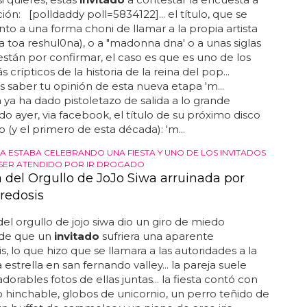
ión: [polldaddy poll=5834122]... el título, que se
anto a una forma choni de llamar a la propia artista
toa reshul0na), o a "madonna dna' o a unas siglas
stán por confirmar, el caso es que es uno de los
s crípticos de la historia de la reina del pop...
 saber tu opinión de esta nueva etapa 'm...
a ha dado pistoletazo de salida a lo grande
o ayer, via facebook, el título de su próximo disco
o (y el primero de esta década): 'm...
LA ESTABA CELEBRANDO UNA FIESTA Y UNO DE LOS INVITADOS
SER ATENDIDO POR IR DROGADO
a del Orgullo de JoJo Siwa arruinada por
redosis
 del orgullo de jojo siwa dio un giro de miedo
de que un
invitado
sufriera una aparente
s, lo que hizo que se llamara a las autoridades a la
 estrella en san fernando valley... la pareja suele
dorables fotos de ellas juntas... la fiesta contó con
lo hinchable, globos de unicornio, un perro teñido de