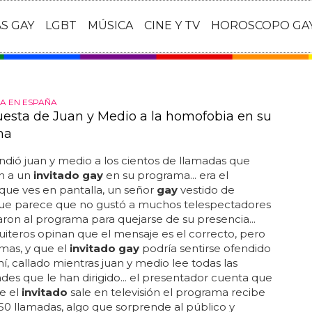
AS GAY
LGBT
MÚSICA
CINE Y TV
HOROSCOPO GA
A EN ESPAÑA
uesta de Juan y Medio a la homofobia en su
ma
ndió juan y medio a los cientos de llamadas que
n a un
invitado gay
en su programa... era el
que ves en pantalla, un señor
gay
vestido de
que parece que no gustó a muchos telespectadores
ron al programa para quejarse de su presencia...
uiteros opinan que el mensaje es el correcto, pero
rmas, y que el
invitado gay
podría sentirse ofendido
ahí, callado mientras juan y medio lee todas las
des que le han dirigido... el presentador cuenta que
e el
invitado
sale en televisión el programa recibe
0 llamadas, algo que sorprende al público y