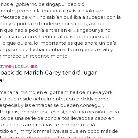
ños el gobierno de singapur decidió,
nte, prohibir la entrada al país a cualquier
nfectada de vih... no sabían qué iba a suceder con la
d y si podría extenderse por su país, así que
n que nadie podría entrar en él... singapur ya no
 personas con vih entrar al país... pero que cada
lo que quiera, lo importante es que ahora un país
n paso para luchar contra el tabú que es el vih y
e merece un reconocimiento...
EPAREN LOS LAMBS
back de Mariah Carey tendrá lugar...
a!
 mañana mismo en el gotham hall de nueva york,
 la que reside actualmente, con p diddy como
especial, y las entradas se pueden conseguir,
 gratis, en este link... eso sí, será una ocasión única
co de una serie de conciertos llevados a cabo en
s ciudades americanas... el concierto será
tido en jimmy kimmel live, así que en poco más de
sfrutaremos de nuevo de la carey en directo...