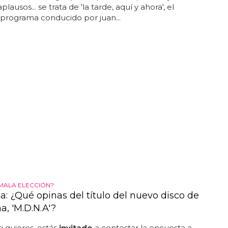
lausos... se trata de 'la tarde, aquí y ahora', el
programa conducido por juan...
MALA ELECCIÓN?
a: ¿Qué opinas del título del nuevo disco de
, 'M.D.N.A'?
 si quieres, estás
invitado
a contestar la encuesta a