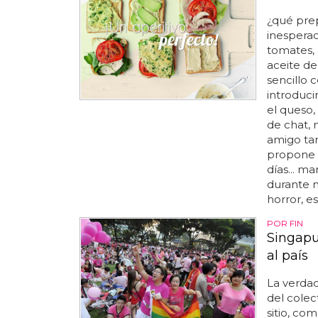
¿qué prep
inesperad
tomates, 
aceite de 
sencillo 
introduci
el queso, 
de chat, 
amigo tan
propone p
días... m
durante m
horror, es
POR FIN
Singapu
al país
La verda
del colec
sitio, co