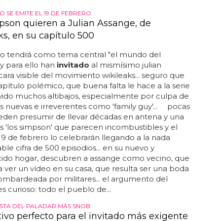
O SE EMITE EL 19 DE FEBRERO
pson quieren a Julian Assange, de
ks, en su capítulo 500
io tendrá como tema central "el mundo del
y para ello han
invitado
al mismísimo julian
cara visible del movimiento wikileaks... seguro que
apítulo polémico, que buena falta le hace a la serie
vido muchos altibajos, especialmente por culpa de
s nuevas e irreverentes como 'family guy'... pocas
eden presumir de llevar décadas en antena y una
es 'los simpson' que parecen incombustibles y el
9 de febrero lo celebrarán llegando a la nada
ble cifra de 500 episodios... en su nuevo y
ido hogar, descubren a assange como vecino, que
a a ver un vídeo en su casa, que resulta ser una boda
mbardeada por militares... el argumento del
es curioso: todo el pueblo de...
STA DEL PALADAR MÁS SNOB
tivo perfecto para el invitado más exigente