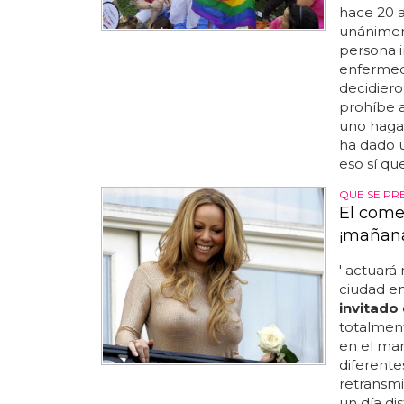
hace 20 a
unánimeme
persona i
enfermeda
decidiero
prohíbe a
uno haga 
ha dado u
eso sí qu
QUE SE PR
El come
¡mañan
' actuará
ciudad en
invitado
totalmente
en el mar
diferente
retransmi
un día di