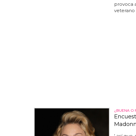
provoca ap
veterano 
¿BUENA O 
Encuest
Madonna
' así que,