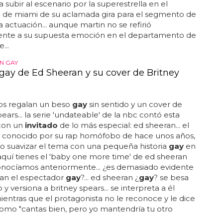
a subir al escenario por la superestrella en el
o de miami de su aclamada gira para el segmento de
la actuación... aunque martin no se refirió
nte a su supuesta emoción en el departamento de
...
N GAY
 gay de Ed Sheeran y su cover de Britney
 nos regalan un beso
gay
sin sentido y un cover de
pears... la serie 'undateable' de la nbc contó esta
con un
invitado
de lo más especial: ed sheeran... el
, conocido por su rap homófobo de hace unos años,
o suavizar el tema con una pequeña historia
gay
en
.. aquí tienes el 'baby one more time' de ed sheeran
onocíamos anteriormente... ¿es demasiado evidente
an el espectador
gay
?... ed sheeran ¿
gay
? se besa
 y versiona a britney spears... se interpreta a él
entras que el protagonista no le reconoce y le dice
como "cantas bien, pero yo mantendría tu otro