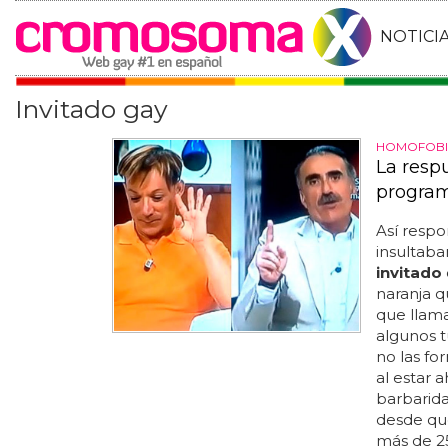
NOTICI
Invitado gay
HOMOFOBI
La resp
progra
Así respo
insultaba
invitado
naranja 
que llama
algunos t
no las fo
al estar 
barbarida
desde qu
más de 25