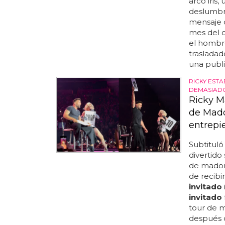
arco iris,
deslumbr
mensaje d
mes del or
el hombre
trasladado
una publi
RICKY ESTA
DEMASIADO
Ricky M
de Mado
entrepi
Subtituló
divertido
de madonn
de recibi
invitado
invitado
tour de m
después d