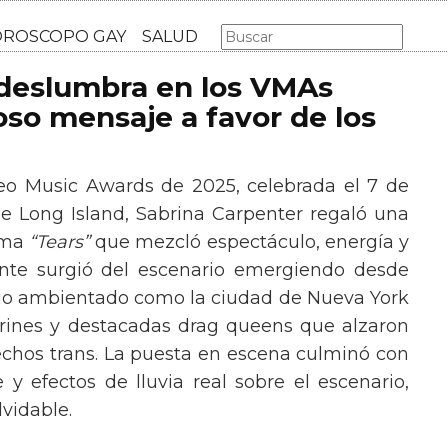
AS GAY
LGBT
MÚSICA
CINE Y TV
HOROSCOPO GA
 deslumbra en los VMAs
so mensaje a favor de los
eo Music Awards de 2025, celebrada el 7 de
e Long Island, Sabrina Carpenter regaló una
ema
“Tears”
que mezcló espectáculo, energía y
tante surgió del escenario emergiendo desde
ario ambientado como la ciudad de Nueva York
rines y destacadas drag queens que alzaron
echos trans. La puesta en escena culminó con
y efectos de lluvia real sobre el escenario,
vidable.