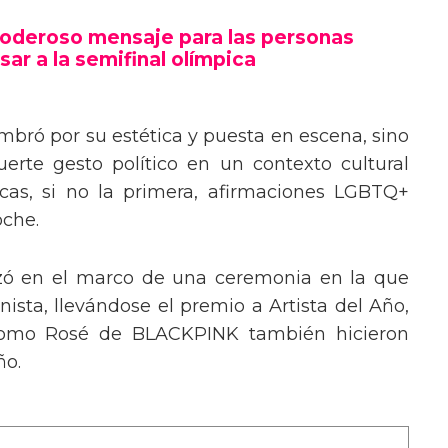
poderoso mensaje trans en la Gala del
poderoso mensaje para las personas
sar a la semifinal olímpica
mbró por su estética y puesta en escena, sino
erte gesto político en un contexto cultural
ocas, si no la primera, afirmaciones LGBTQ+
oche.
izó en el marco de una ceremonia en la que
ista, llevándose el premio a Artista del Año,
 como Rosé de BLACKPINK también hicieron
ño.