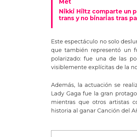
Tommy Dorfman envía un 
Met
Nikki Hiltz comparte un 
trans y no binarias tras pa
Este espectáculo no solo deslu
que también representó un fu
polarizado: fue una de las p
visiblemente explícitas de la n
Además, la actuación se real
Lady Gaga fue la gran protagon
mientras que otros artistas
historia al ganar Canción del A