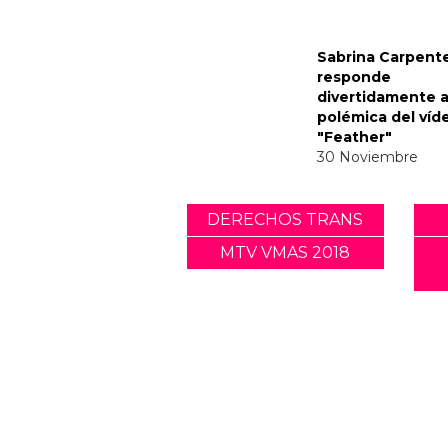
Noticias relacionadas
Tommy Dorfman 
un poderoso me
trans en la Gala 
05 Mayo
Sabrina Carpent
responde
divertidamente a
polémica del víd
"Feather"
30 Noviembre
DERECHOS TRANS
MTV VMAS 2018