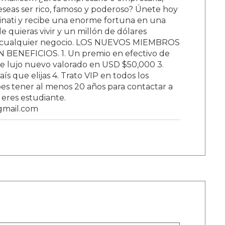
ail.com ¿Eres empresario o empresaria,
Deseas ser rico, famoso y poderoso? Únete hoy
nati y recibe una enorme fortuna en una
 quieras vivir y un millón de dólares
ar cualquier negocio. LOS NUEVOS MIEMBROS
BENEFICIOS. 1. Un premio en efectivo de
e lujo nuevo valorado en USD $50,000 3.
s que elijas 4. Trato VIP en todos los
s tener al menos 20 años para contactar a
i eres estudiante.
gmail.com