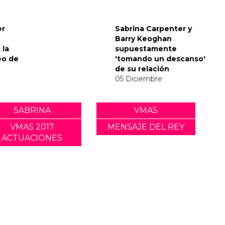
envía
nsaje
del Met
er
Sabrina Carpenter y
Barry Keoghan
 la
supuestamente
eo de
'tomando un descanso'
de su relación
05 Diciembre
SABRINA
VMAS
VMAS 2017
MENSAJE DEL REY
ACTUACIONES