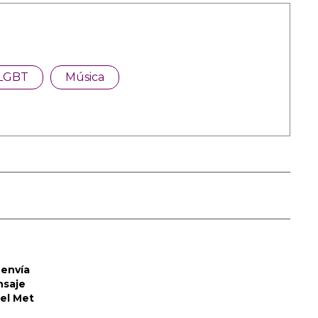
LGBT
Música