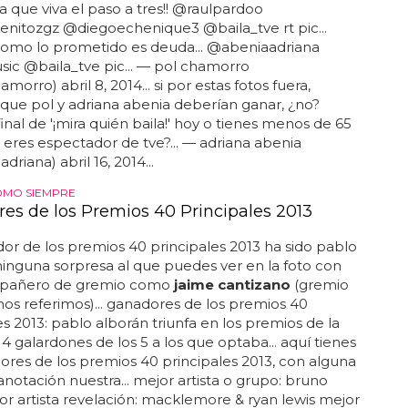
aja que viva el paso a tres!! @raulpardoo
nitozgz @diegoechenique3 @baila_tve rt pic...
como lo prometido es deuda... @abeniaadriana
ic @baila_tve pic... — pol chamorro
orro) abril 8, 2014... si por estas fotos fuera,
ue pol y adriana abenia deberían ganar, ¿no?
final de '¡mira quién baila!' hoy o tienes menos de 65
 eres espectador de tve?... — adriana abenia
riana) abril 16, 2014...
COMO SIEMPRE
es de los Premios 40 Principales 2013
ador de los premios 40 principales 2013 ha sido pablo
ninguna sorpresa al que puedes ver en la foto con
mpañero de gremio como
jaime cantizano
(gremio
, nos referimos)... ganadores de los premios 40
es 2013: pablo alborán triunfa en los premios de la
 4 galardones de los 5 a los que optaba... aquí tienes
ores de los premios 40 principales 2013, con alguna
anotación nuestra... mejor artista o grupo: bruno
r artista revelación: macklemore & ryan lewis mejor