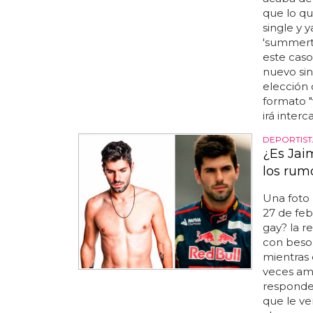
que lo qu
single y y
'summerti
este caso
nuevo sin
elección 
formato "
irá interc
DEPORTIST
¿Es Jai
los rum
Una foto
27 de feb 
gay? la r
con beso.
mientras 
veces amo
responde 
que le ve