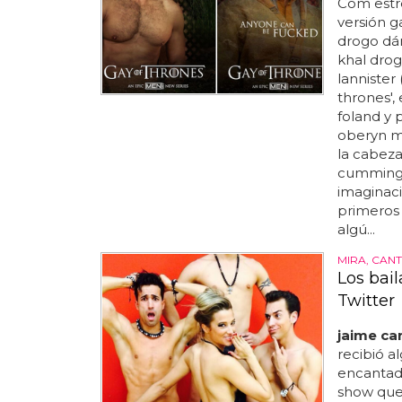
Com estre
versión g
drogo dá
khal drog
lannister
thrones', 
foland y 
oberyn ma
la cabeza 
cumming! 
imaginaci
primeros 
algú...
MIRA, CAN
Los bail
Twitter
jaime ca
recibió a
encantado
show que 