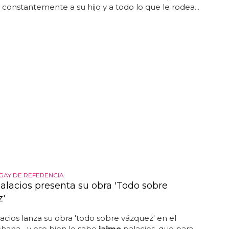
constantemente a su hijo y a todo lo que le rodea...
GAY DE REFERENCIA
alacios presenta su obra 'Todo sobre
'
acios lanza su obra 'todo sobre vázquez' en el
chana... y eso bien lo sabe
jaime
palacios, que para