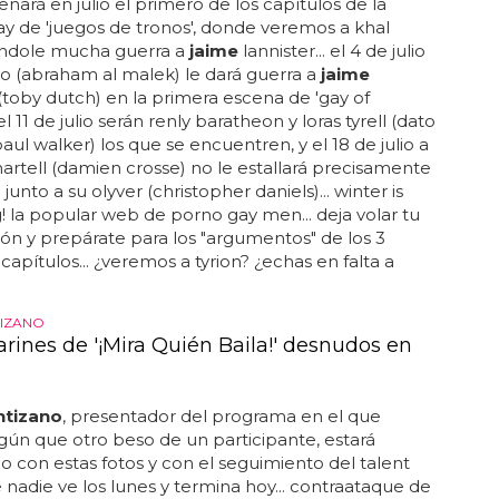
nará en julio el primero de los capítulos de la
ay de 'juegos de tronos', donde veremos a khal
ndole mucha guerra a
jaime
lannister... el 4 de julio
o (abraham al malek) le dará guerra a
jaime
 (toby dutch) en la primera escena de 'gay of
el 11 de julio serán renly baratheon y loras tyrell (dato
paul walker) los que se encuentren, y el 18 de julio a
rtell (damien crosse) no le estallará precisamente
junto a su olyver (christopher daniels)... winter is
la popular web de porno gay men... deja volar tu
ón y prepárate para los "argumentos" de los 3
capítulos... ¿veremos a tyrion? ¿echas en falta a
TIZANO
arines de '¡Mira Quién Baila!' desnudos en
ntizano
, presentador del programa en el que
lgún que otro beso de un participante, estará
 con estas fotos y con el seguimiento del talent
nadie ve los lunes y termina hoy... contraataque de