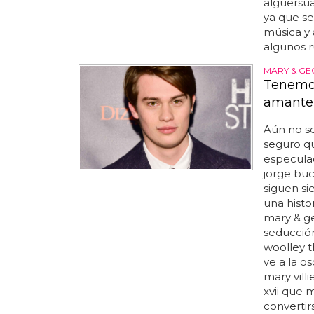
alguersua
ya que se
música y 
algunos r
MARY & G
Tenemos
amante 
Aún no se
seguro qu
especulac
jorge buc
siguen si
una histo
mary & ge
seducció
woolley t
ve a la o
mary vill
xvii que 
convertir