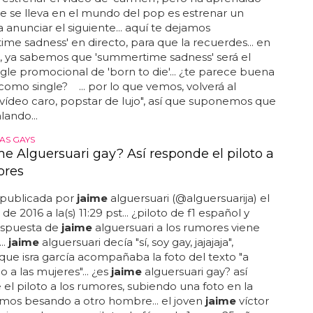
e se lleva en el mundo del pop es estrenar un
a anunciar el siguiente... aquí te dejamos
me sadness' en directo, para que la recuerdes... en
, ya sabemos que 'summertime sadness' será el
gle promocional de 'born to die'... ¿te parece buena
como single? ... por lo que vemos, volverá al
vídeo caro, popstar de lujo", así que suponemos que
alando...
AS GAYS
me Alguersuari gay? Así responde el piloto a
ores
 publicada por
jaime
alguersuari (@alguersuarija) el
de 2016 a la(s) 11:29 pst... ¿piloto de f1 español y
espuesta de
jaime
alguersuari a los rumores viene
..
jaime
alguersuari decía "sí, soy gay, jajajaja",
que isra garcía acompañaba la foto del texto "a
 a las mujeres"... ¿es
jaime
alguersuari gay? así
el piloto a los rumores, subiendo una foto en la
mos besando a otro hombre... el joven
jaime
víctor