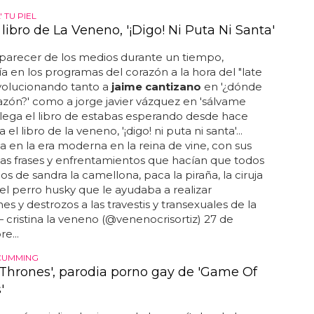
 TU PIEL
 libro de La Veneno, '¡Digo! Ni Puta Ni Santa'
parecer de los medios durante un tiempo,
a en los programas del corazón a la hora del "late
evolucionando tanto a
jaime cantizano
en '¿dónde
azón?' como a jorge javier vázquez en 'sálvame
. llega el libro de estabas esperando desde hace
a el libro de la veneno, '¡digo! ni puta ni santa'...
a en la era moderna en la reina de vine, con sus
as frases y enfrentamientos que hacían que todos
s de sandra la camellona, paca la piraña, la ciruja
 el perro husky que le ayudaba a realizar
es y destrozos a las travestis y transexuales de la
— cristina la veneno (@venenocrisortiz) 27 de
e...
 CUMMING
 Thrones', parodia porno gay de 'Game Of
'