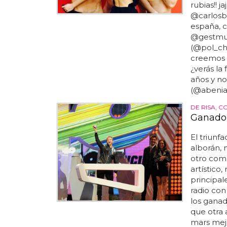
rubias!! j
@carlosbe
españa, 
@gestmus
(@pol_cham
creemos q
¿verás la 
años y no
(@abeniaad
DE RISA, 
Ganador
El triunf
alborán, 
otro co
artístico
principal
radio con
los ganad
que otra 
mars mejo