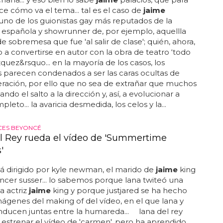
e cómo va el tema... tal es el caso de
jaime
 uno de los guionistas gay más reputados de la
n española y showrunner de, por ejemplo, aquellla
e sobremesa que fue 'al salir de clase'; quién, ahora,
to a convertirse en autor con la obra de teatro ‘todo
quez&rsquo... en la mayoría de los casos, los
s parecen condenados a ser las caras ocultas de
ración, por ello que no sea de extrañar que muchos
ndo el salto a la dirección y, así, a evolucionar a
leto... la avaricia desmedida, los celos y la...
ECES BEYONCÉ
l Rey rueda el vídeo de 'Summertime
'
stá dirigido por kyle newman, el marido de
jaime
king
ncer susser... lo sabemos porque lana twiteó una
la actriz
jaime
king y porque justjared se ha hecho
mágenes del making of del vídeo, en el que lana y
ducen juntas entre la humareda... lana del rey
estrenar el vídeo de 'carmen', pero ha aprendido