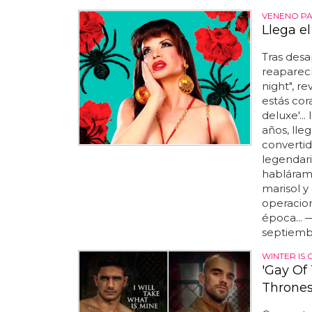
VENENO PA'
Llega el
Tras desa
reaparecí
night", r
estás cor
deluxe'..
años, lleg
convertid
legendari
habláramo
marisol y
operacion
época... 
septiembr
WINTER IS
'Gay Of
Thrones