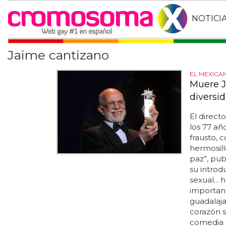
NOTICI
Jaime cantizano
EL MEXICA
Muere J
diversi
El direct
los 77 año
frausto, 
hermosill
paz”, pub
su introd
sexual...
importan
guadalaja
corazón s
comedia 