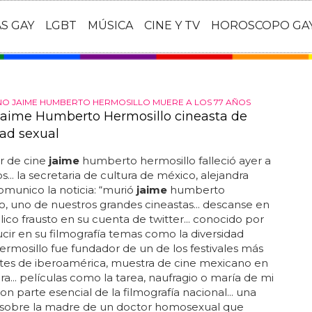
AS GAY
LGBT
MÚSICA
CINE Y TV
HOROSCOPO GA
NO JAIME HUMBERTO HERMOSILLO MUERE A LOS 77 AÑOS
aime Humberto Hermosillo cineasta de
dad sexual
or de cine
jaime
humberto hermosillo falleció ayer a
s... la secretaria de cultura de méxico, alejandra
comunico la noticia: “murió
jaime
humberto
o, uno de nuestros grandes cineastas... descanse en
lico frausto en su cuenta de twitter... conocido por
ucir en su filmografía temas como la diversidad
 hermosillo fue fundador de un de los festivales más
tes de iberoamérica, muestra de cine mexicano en
ra... películas como la tarea, naufragio o maría de mi
on parte esencial de la filmografía nacional... una
sobre la madre de un doctor homosexual que