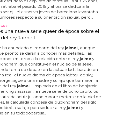
ri escudero es expiloto de fórmula 1 a sus 25 años,
 retiraba el pasado 2015 y ahora se dedica a la
a ser dj... el atractivo joven de barcelona levantaba
umores respecto a su orientación sexual, pero...
EORGE
 una nueva serie queer de época sobre el
del rey Jaime I
 ha anunciado el reparto del rey
jaime
i, aunque
e pronto se darán a conocer más detalles... las
iones en torno a la relación entre el rey
jaime
y
kingham, que constituyen el núcleo de la serie,
endo tema de debate en la actualidad... basado en
ria real, el nuevo drama de época lgbtq+ de sky,
orge, sigue a una madre y su hijo que tramaron la
n del rey
jaime
i... inspirada en el libro de benjamin
he king's assassin, la nueva serie de ocho capítulos
scarizada actriz julianne moore meterse en la piel de
iers, la calculada condesa de buckingham del siglo
moldeó a su hijo para seducir al rey
jaime
i y
se en su todopoderosa...