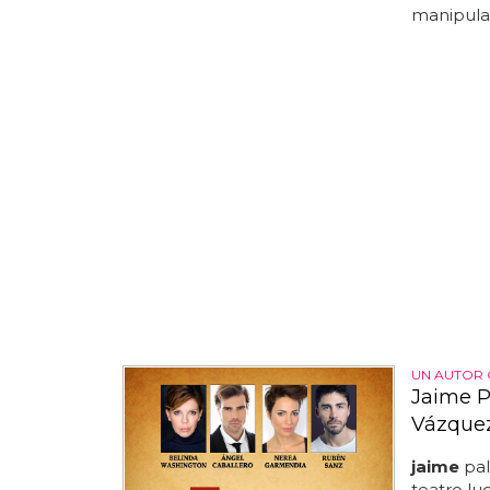
manipula 
UN AUTOR 
Jaime P
Vázquez
jaime
pal
teatro lu