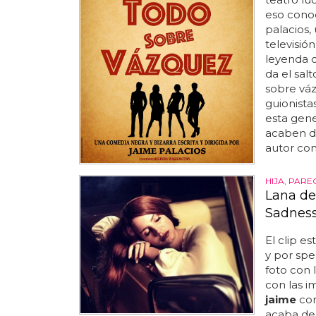
eso conoc
palacios,
televisió
leyenda d
da el sal
sobre váz
guionista
esta gene
acaben da
autor comp
HIJA, PAR
Lana de
Sadness
El clip e
y por spe
foto con 
con las i
jaime
con
acaba de 