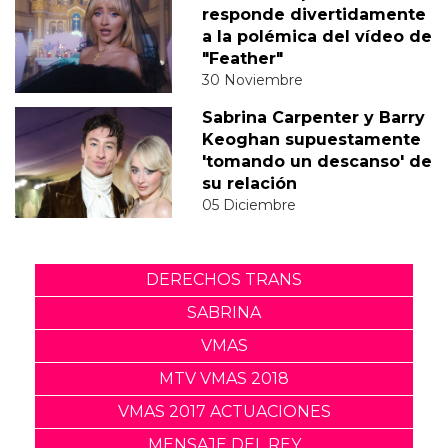
responde divertidamente
a la polémica del vídeo de
"Feather"
30 Noviembre
Sabrina Carpenter y Barry
Keoghan supuestamente
'tomando un descanso' de
su relación
05 Diciembre
DERECHOS TRANS
SABRINA
VMAS
MTV VMAS 2018
VMAS 2017 ACTUACIONES
MENSAJE DEL REY