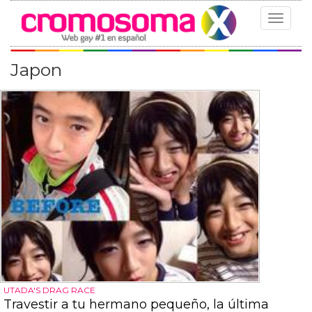
Toggle
navigat
Japon
UTADA'S DRAG RACE
Travestir a tu hermano pequeño, la última